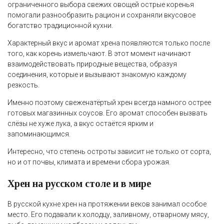
ограниченного выбора свежих овощей острые коренья
помогали разнообразить рацион и сохраняли вкусовое
богатство традиционной кухни.
Характерный вкус и аромат хрена появляются только после
того, как корень измельчают. В этот момент начинают
взаимодействовать природные вещества, образуя
соединения, которые и вызывают знакомую каждому
резкость.
Именно поэтому свеженатёртый хрен всегда намного острее
готовых магазинных соусов. Его аромат способен вызвать
слёзы не хуже лука, а вкус остаётся ярким и
запоминающимся.
Интересно, что степень остроты зависит не только от сорта,
но и от почвы, климата и времени сбора урожая.
Хрен на русском столе и в мире
В русской кухне хрен на протяжении веков занимал особое
место. Его подавали к холодцу, заливному, отварному мясу,