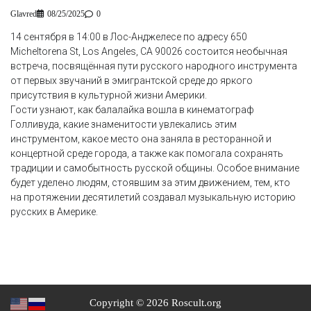
Glavred
08/25/2025
0
14 сентября в 14:00 в Лос-Анджелесе по адресу 650
Micheltorena St, Los Angeles, CA 90026 состоится необычная
встреча, посвящённая пути русского народного инструмента
от первых звучаний в эмигрантской среде до яркого
присутствия в культурной жизни Америки.
Гости узнают, как балалайка вошла в кинематограф
Голливуда, какие знаменитости увлекались этим
инструментом, какое место она заняла в ресторанной и
концертной среде города, а также как помогала сохранять
традиции и самобытность русской общины. Особое внимание
будет уделено людям, стоявшим за этим движением, тем, кто
на протяжении десятилетий создавал музыкальную историю
русских в Америке.
Copyright © 2026 Roscult.org