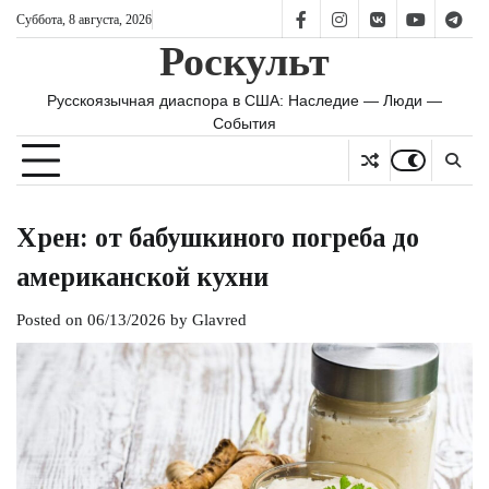
Skip
Суббота, 8 августа, 2026
FB
IS
vk
YT
TG
to
Роскульт
content
Русскоязычная диаспора в США: Наследие — Люди —
События
Хрен: от бабушкиного погреба до
американской кухни
Posted on
06/13/2026
by
Glavred