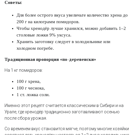
Советы:
Для более острого вкуса увеличьте количество хрена до
200 г на килограмм помидоров.
Чтобы хренодёр лучше хранился, можно добавить 1–2
столовые ложки 9% уксуса.
Хранить заготовку следует в холодильнике или
холодном погребе.
Традиционная пропорция «по-деревенски»
На 1 кг помидоров:
100 г хрена,
100 г чеснока,
1 ст. ложка соли.
Именно этот рецепт считается классическим в Сибири и на
Урале, где хренодёр традиционно заготавливают осенью
после сбора урожая.
Со временем вкус становится мягче, поэтому многие хозяйки
советуют дать хренодёру настояться 1–2 дня в холодильнике