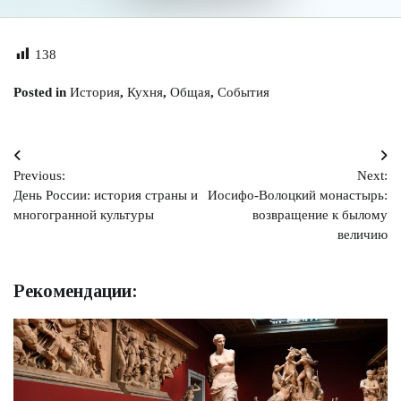
138
Posted in
История
,
Кухня
,
Общая
,
События
Навигация
Previous:
Next:
по
День России: история страны и
Иосифо-Волоцкий монастырь:
записям
многогранной культуры
возвращение к былому
величию
Рекомендации: