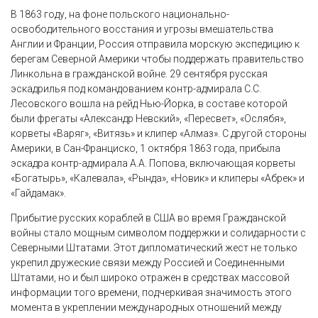
В 1863 году, на фоне польского национально-
освободительного восстания и угрозы вмешательства
Англии и Франции, Россия отправила морскую экспедицию к
берегам Северной Америки чтобы поддержать правительство
Линкольна в гражданской войне. 29 сентября русская
эскадрилья под командованием контр-адмирала С.С.
Лесовского вошла на рейд Нью-Йорка, в составе которой
были фрегаты «Александр Невский», «Пересвет», «Ослябя»,
корветы «Варяг», «Витязь» и клипер «Алмаз». С другой стороны
Америки, в Сан-Франциско, 1 октября 1863 года, прибыла
эскадра контр-адмирала А.А. Попова, включающая корветы
«Богатырь», «Калевала», «Рында», «Новик» и клиперы «Абрек» и
«Гайдамак».
Прибытие русских кораблей в США во время Гражданской
войны стало мощным символом поддержки и солидарности с
Северными Штатами. Этот дипломатический жест не только
укрепил дружеские связи между Россией и Соединенными
Штатами, но и был широко отражен в средствах массовой
информации того времени, подчеркивая значимость этого
момента в укреплении международных отношений между