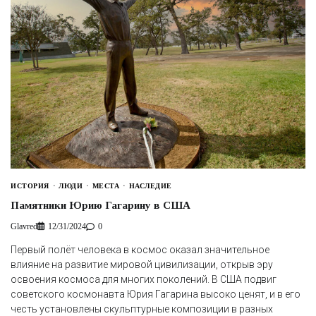
ИСТОРИЯ
ЛЮДИ
МЕСТА
НАСЛЕДИЕ
Памятники Юрию Гагарину в США
Glavred
12/31/2024
0
Первый полёт человека в космос оказал значительное
влияние на развитие мировой цивилизации, открыв эру
освоения космоса для многих поколений. В США подвиг
советского космонавта Юрия Гагарина высоко ценят, и в его
честь установлены скульптурные композиции в разных