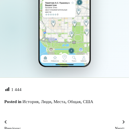
1 444
Posted in
История
,
Люди
,
Места
,
Общая
,
США
Навигация
Previous:
Next: