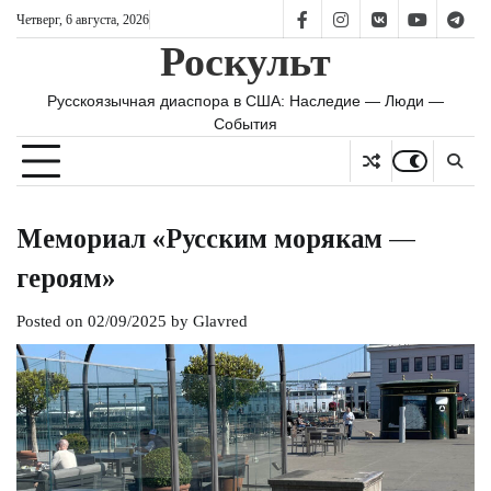
Skip
Четверг, 6 августа, 2026
FB
IS
vk
YT
TG
to
Роскульт
content
Русскоязычная диаспора в США: Наследие — Люди —
События
Мемориал «Русским морякам —
героям»
Posted on
02/09/2025
by
Glavred