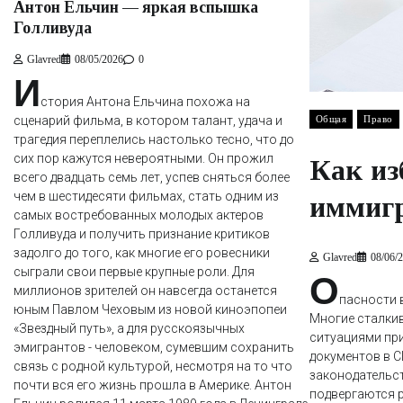
Антон Ельчин — яркая вспышка
Голливуда
Glavred
08/05/2026
0
И
стория Антона Ельчина похожа на
сценарий фильма, в котором талант, удача и
Общая
Право
трагедия переплелись настолько тесно, что до
сих пор кажутся невероятными. Он прожил
Как из
всего двадцать семь лет, успев сняться более
чем в шестидесяти фильмах, стать одним из
иммиг
самых востребованных молодых актеров
Голливуда и получить признание критиков
задолго до того, как многие его ровесники
Glavred
08/06/
сыграли свои первые крупные роли. Для
О
миллионов зрителей он навсегда останется
пасности 
юным Павлом Чеховым из новой киноэпопеи
Многие сталки
«Звездный путь», а для русскоязычных
ситуациями пр
эмигрантов - человеком, сумевшим сохранить
документов в С
связь с родной культурой, несмотря на то что
законодательс
почти вся его жизнь прошла в Америке. Антон
подвергаются р