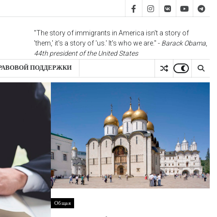
FB
IS
vk
YT
TG
"The story of immigrants in America isn't a story of
'them,' it's a story of 'us.' It's who we are." -
Barack Obama
,
44th president of the United States
РАВОВОЙ ПОДДЕРЖКИ
Общая