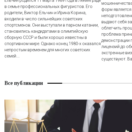
Ельчин родился 11 марта 1989 года в Ленинграде
мошенничества
в семье профессиональных фигуристов. Его
форм является “
родители, Виктор Ельчин и Ирина Корина,
неподготовлен
входили в число сильнейших советских
выдают себя з
спортсменов. Они выступали в парном катании,
облегчить проц
становились кандидатами в олимпийскую
проблема прин
сборную СССР и были хорошо известны в
демонстрации 
спортивном мире. Однако конец 1980-х оказался
лицензий до о
непростым временем для многих советских
экстренные виз
семей.…
существуют. Ва
Все публикации