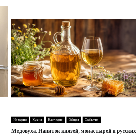
История
Кухня
Наследие
Общая
События
Медовуха. Напиток князей, монастырей и русских