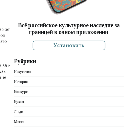
Всё российское культурное наследие за
аркет,
границей в одном приложении
зов
 это
Рубрики
а. Они
узы
Искусство
 не
История
Конкурс
Кухня
Люди
Места