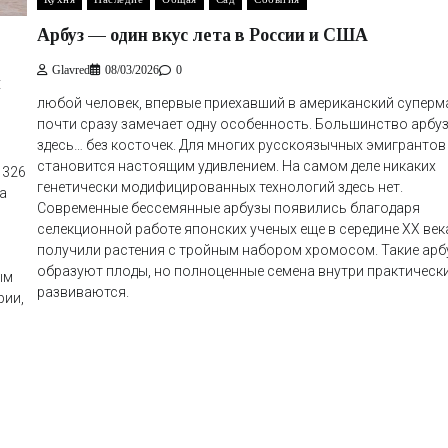
Арбуз — один вкус лета в России и США
Glavred
08/03/2026
0
и
любой человек, впервые приехавший в американский суперм
почти сразу замечает одну особенность. Большинство арбу
здесь… без косточек. Для многих русскоязычных эмигрантов
становится настоящим удивлением. На самом деле никаких
1326
генетически модифицированных технологий здесь нет.
а
Современные бессемянные арбузы появились благодаря
селекционной работе японских ученых еще в середине XX век
получили растения с тройным набором хромосом. Такие арб
образуют плоды, но полноценные семена внутри практически
ым
развиваются.
рии,