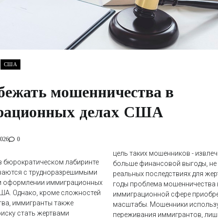
США
бежать мошенничества в
рационных делах США
2026
0
цель таких мошенников - извле
в бюрократическом лабиринте
больше финансовой выгоды, не 
ваются с трудноразрешимыми
реальных последствиях для жерт
и оформлении иммиграционных
годы проблема мошенничества 
ША. Однако, кроме сложностей
иммиграционной сфере приобр
тва, иммигранты также
масштабы. Мошенники использу
иску стать жертвами
переживания иммигрантов, лиша