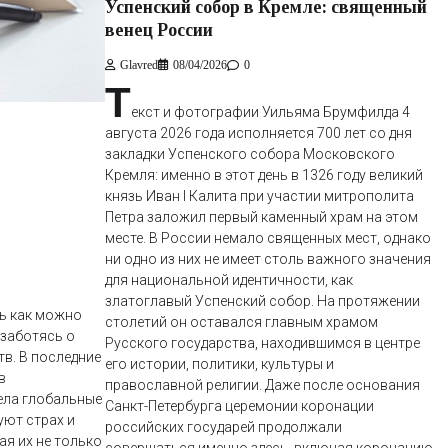
Успенский собор в Кремле: священный
венец России
Glavred
08/04/2026
0
Т
екст и фотографии Уильяма Брумфилда 4
августа 2026 года исполняется 700 лет со дня
закладки Успенского собора Московского
Кремля: именно в этот день в 1326 году великий
князь Иван I Калита при участии митрополита
Петра заложил первый каменный храм на этом
месте. В России немало священных мест, однако
ни одно из них не имеет столь важного значения
для национальной идентичности, как
златоглавый Успенский собор. На протяжении
чь как можно
столетий он оставался главным храмом
заботясь о
Русского государства, находившимся в центре
в. В последние
его истории, политики, культуры и
в
православной религии. Даже после основания
ела глобальные
Санкт-Петербурга церемонии коронации
ют страх и
российских государей продолжали
я их не только