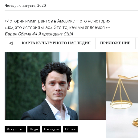
Skip
Четверг, 6 августа, 2026
to
content
«История иммигрантов в Америке — это не история
«их», это история «нас». Это то, кем мы являемся.» -
Барак Обама
44-й президент США
◁
КАРТА КУЛЬТУРНОГО НАСЛЕДИЯ
ПРИЛОЖЕНИЕ
Искусство
Люди
Наследие
Общая