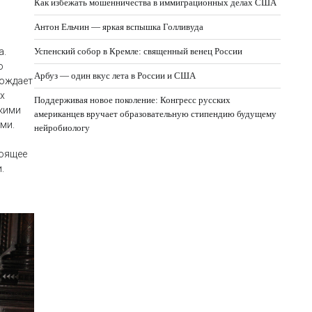
Как избежать мошенничества в иммиграционных делах США
Антон Ельчин — яркая вспышка Голливуда
а.
Успенский собор в Кремле: священный венец России
о
Арбуз — один вкус лета в России и США
вождает
х
Поддерживая новое поколение: Конгресс русских
скими
американцев вручает образовательную стипендию будущему
ми.
нейробиологу
тоящее
.