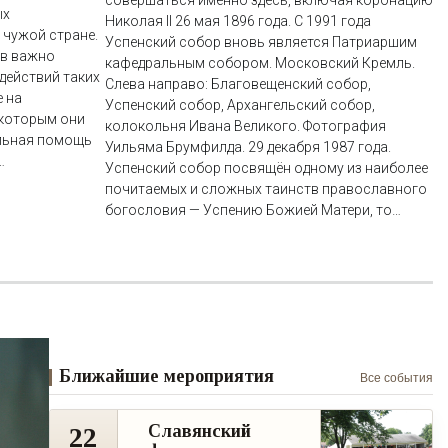
совершаться именно здесь, включая коронацию
ых
Николая II 26 мая 1896 года. С 1991 года
 чужой стране.
Успенский собор вновь является Патриаршим
ов важно
кафедральным собором. Московский Кремль.
действий таких
Слева направо: Благовещенский собор,
 на
Успенский собор, Архангельский собор,
 которым они
колокольня Ивана Великого. Фотография
льная помощь
Уильяма Брумфилда. 29 декабря 1987 года.
…
Успенский собор посвящён одному из наиболее
почитаемых и сложных таинств православного
богословия — Успению Божией Матери, то…
Ближайшие мероприятия
Все события
Славянский
22