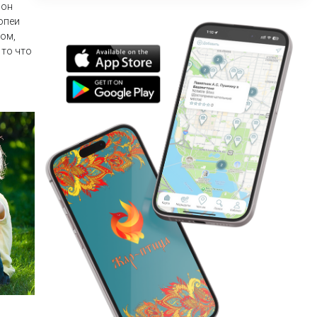
Невского
 он
прихода
опеи
ком,
 то что