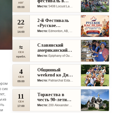
фестиваль в
АВГ
Harrisburg, PA
Место:
5408 Locust Lane, Harrisburg, PA, United States, Pennsylvania 17109
09:00
2-й Фестиваль
22
«Русское
АВГ
Наследие» в
Место:
Edmonton, AB, Canada
14:00
Канаде
Славянский
≈
американский
СЕН
фестиваль в
Место:
Epiphany of Our Lord Byzantine Catholic Church, 3410 Woodburn Rd, Annandale, VA 22003
прибл.
Аннандейле
Общинный
4
weekend ко Дню
СЕН
труда в Пайн-
Место:
Patriarchal Estate, Pine Bush, NY
09:00
тором
Буш
о сих
Торжества в
ет,
11
честь 90-летия
м из
СЕН
основания Св.
ить
Место:
200 Alexander Avenue, Howell, NJ 07731
17:00
Александро-
ки