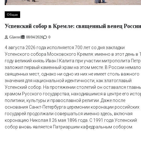
Общая
Успенский собор в Кремле: священный венец Росси
Glavred
08/04/2026
0
4 августа 2026 года исполняется 700 лет со дня закладки
Успенского собора Московского Кремля: именно в этот день в 
году великий князь Иван I Калита при участии митрополита Петр
заложил первый каменный храм на этом месте. В России немало
священных мест, однако ни одно из них не имеет столь важного
значения для национальной идентичности, как златоглавый
Успенский собор. На протяжении столетий он оставался главн
храмом Русского государства, находившимся в центре его исто
политики, культуры и православной религии. Даже после
основания Санкт-Петербурга церемонии коронации российских
государей продолжали совершаться именно здесь, включая
коронацию Николая II 26 мая 1896 года. С 1991 года Успенский
собор вновь является Патриаршим кафедральным собором.