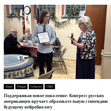
Люди
Общая
События
США
Поддерживая новое поколение: Конгресс русских
американцев вручает образовательную стипендию
будущему нейробиологу