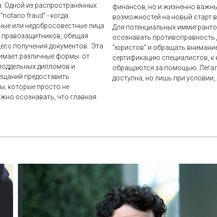
. Одной из распространённых
финансов, но и жизненно важн
notario fraud” - когда
возможностей на новый старт в
ные или недобросовестные лица
Для потенциальных иммигрант
а правозащитников, обещая
осознавать противоправность 
есс получения документов. Эта
"юристов" и обращать внимание
имает различные формы: от
сертификацию специалистов, к
поддельных дипломов и
обращаются за помощью. Лега
бещаний предоставить
доступна, но лишь при условии,
ы, которые просто не
жно осознавать, что главная