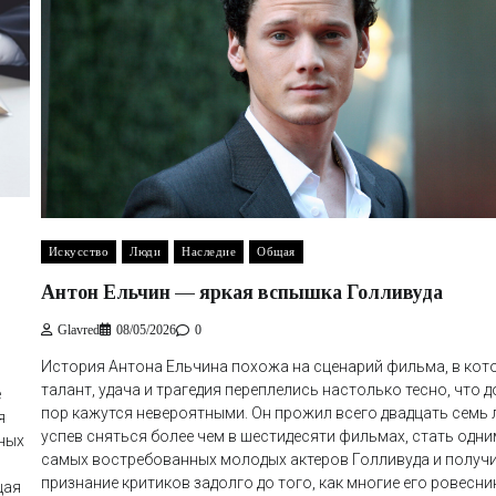
Искусство
Люди
Наследие
Общая
Антон Ельчин — яркая вспышка Голливуда
Glavred
08/05/2026
0
История Антона Ельчина похожа на сценарий фильма, в ко
талант, удача и трагедия переплелись настолько тесно, что д
е
пор кажутся невероятными. Он прожил всего двадцать семь л
я
успев сняться более чем в шестидесяти фильмах, стать одни
ных
самых востребованных молодых актеров Голливуда и получ
признание критиков задолго до того, как многие его ровесни
щая