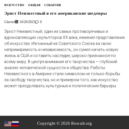
ИСКУССТВО
ОБЩАЯ
СОБЫТИЯ
Эрнст Неизвестный и его американские шедевры
Glavred
10/20/2025
0
Эрнст Неизвестный, один из самых противоречивых и
вдохновляющих скульпторов XX века, изменил представление
об искусстве. Изгнанный из Советского Союза за свою
непримиримость и независимость, он сумел начать новую
жизнь в США и оставить наследие, широко признанное по
всему миру. В центре внимания его творчества — глубокий
анализ человеческой сущности и общества. Работы
Неизвестного в Америке стали символом не только борьбы
за свободу творчества, но и примером того, как искусство
может преодолевать культурные и политические барьеры.
Copyright © 2026 Roscult.org