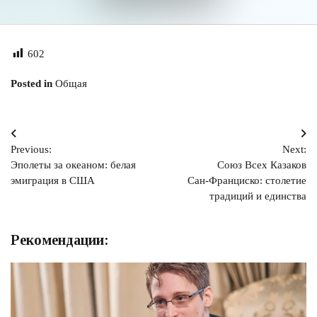
602
Posted in
Общая
Навигация
Previous:
Next:
по
Эполеты за океаном: белая
Союз Всех Казаков
записям
эмиграция в США
Сан‑Франциско: столетие
традиций и единства
Рекомендации: