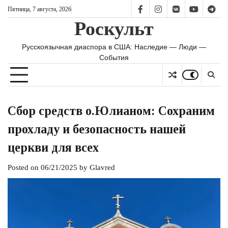
Skip
Пятница, 7 августа, 2026
FB
IS
vk
YT
TG
to
Роскульт
content
Русскоязычная диаспора в США: Наследие — Люди —
События
Сбор средств о.Юлианом: Сохраним
прохладу и безопасность нашей
церкви для всех
Posted on
06/21/2025
by
Glavred