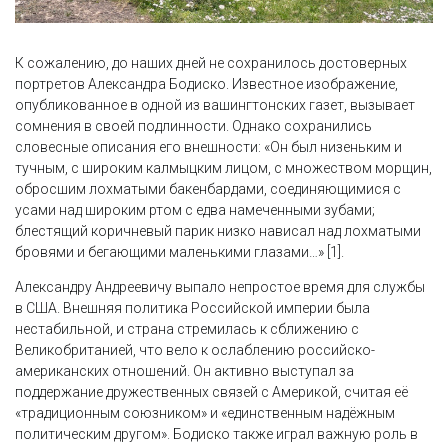
К сожалению, до наших дней не сохранилось достоверных
портретов Александра Бодиско. Известное изображение,
опубликованное в одной из вашингтонских газет, вызывает
сомнения в своей подлинности. Однако сохранились
словесные описания его внешности: «Он был низеньким и
тучным, с широким калмыцким лицом, с множеством морщин,
обросшим лохматыми бакенбардами, соединяющимися с
усами над широким ртом с едва намеченными зубами;
блестящий коричневый парик низко нависал над лохматыми
бровями и бегающими маленькими глазами…» [1].
Александру Андреевичу выпало непростое время для службы
в США. Внешняя политика Российской империи была
нестабильной, и страна стремилась к сближению с
Великобританией, что вело к ослаблению российско-
американских отношений. Он активно выступал за
поддержание дружественных связей с Америкой, считая её
«традиционным союзником» и «единственным надёжным
политическим другом». Бодиско также играл важную роль в