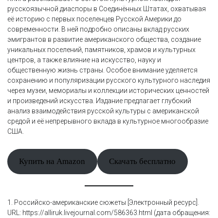
русскоязычной диаспоры в Соединённых Штатах, охватывая
её историю с первых поселенцев Русской Америки до
современности. В ней подробно описаны вклад русских
эмигрантов в развитие американского общества, создание
уникальных поселений, памятников, храмов и культурных
центров, а также влияние на искусство, науку и
общественную жизнь страны. Особое внимание уделяется
сохранению и популяризации русского культурного наследия
через музеи, мемориалы и коллекции исторических ценностей
и произведений искусства. Издание предлагает глубокий
анализ взаимодействия русской культуры с американской
средой и её непрерывного вклада в культурное многообразие
США.
Купить на Amazon
Скачать бесплатно
1. Российско-американские сюжеты [Электронный ресурс].
URL: https://alliruk.livejournal.com/586363.html (дата обращения: