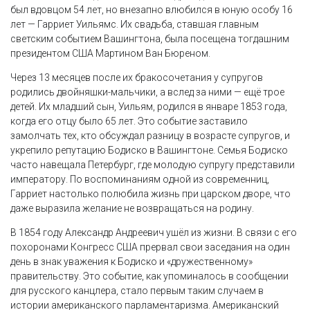
был вдовцом 54 лет, но внезапно влюбился в юную особу 16
лет — Гарриет Уильямс. Их свадьба, ставшая главным
светским событием Вашингтона, была посещена тогдашним
президентом США Мартином Ван Бюреном.
Через 13 месяцев после их бракосочетания у супругов
родились двойняшки-мальчики, а вслед за ними — ещё трое
детей. Их младший сын, Уильям, родился в январе 1853 года,
когда его отцу было 65 лет. Это событие заставило
замолчать тех, кто обсуждал разницу в возрасте супругов, и
укрепило репутацию Бодиско в Вашингтоне. Семья Бодиско
часто навещала Петербург, где молодую супругу представили
императору. По воспоминаниям одной из современниц,
Гарриет настолько полюбила жизнь при царском дворе, что
даже выразила желание не возвращаться на родину.
В 1854 году Александр Андреевич ушёл из жизни. В связи с его
похоронами Конгресс США прервал свои заседания на один
день в знак уважения к Бодиско и «дружественному»
правительству. Это событие, как упоминалось в сообщении
для русского канцлера, стало первым таким случаем в
истории американского парламентаризма. Американский