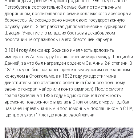
Александр Андреевич Бодиско родился в 1786 году в Санкт-
Петербурге в состоятельной семье, был потомственным
дворянином, воспитывался в семье коллежского асессора и
баронессы. Александр рано начал свою государственную
службу, уже в 13 лет работая дипломатическим курьером в
Швеции. Участие его младших братьев в декабрьском
восстании не отразилось на его блестящей карьере.
В 1814 году Александр Бодиско имел честь доложить
императору Александру I о заключении мира между Швецией и
Данией, за что был награждён орденом Св. Анны 2-й степени. В
1817 году он был назначен временным русским генеральным
консулом в Стокгольме, а к 1832 году уже достиг чина
действительного статского советника (равного военному
званию генерал-майор или контр-адмирал). После смерти
графа Сухтелена в 1836 году Бодиско принял должность
временно поверенного в делах в Стокгольме, а через год был
назначен чрезвычайным и полномочным посланником в США,
где прослужил 17 лет до конца своей жизни.