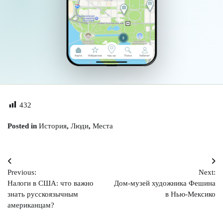
432
Posted in
История
,
Люди
,
Места
Навигация
Previous:
Next:
по
Налоги в США: что важно
Дом-музей художника Фешина
записям
знать русскоязычным
в Нью-Мексико
американцам?