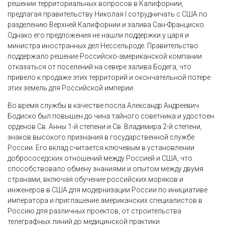
решении территориальных вопросов в Калифорнии,
предлагая правительству Николая I сотрудничать с США по
разделению Верхней Калифорнии и залива Сан-Франциско.
Однако его предложения не нашли поддержки у царя и
министра иностранных дел Нессельроде. Правительство
поддержало решение Российско-американской компании
отказаться от поселений на севере залива Бодега, что
привело к продаже этих территорий и окончательной потере
этих земель для Российской империи.
Во время службы в качестве посла Александр Андреевич
Бодиско был повышен до чина тайного советника и удостоен
орденов Св. Анны 1-й степени и Св. Владимира 2-й степени,
знаков высокого признания в государственной службе
России. Его вклад считается ключевым в установлении
добрососедских отношений между Россией и США, что
способствовало обмену знаниями и опытом между двумя
странами, включая обучение российских моряков и
инженеров в США для модернизации России по инициативе
императора и приглашение американских специалистов в
Россию для различных проектов, от строительства
телеграфных линий до медицинской практики.