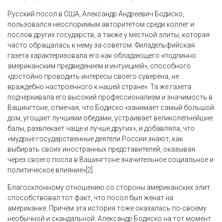
Русский посол в США, Александр Андреевич Бодиско,
пользовался неоспоримым авторитетом среди коллег и
послов других государств, а также у местной элиты, которая
часто обращалась к нему за советом. Филадельфийская
газета характеризовала его как обладающего «подлинно
американским предвидением и интуицией», способного
«достойно проводить интересы своего суверена, не
враждебно настроенного к нашей стране». Та же газета
подчёркивала его высокий профессионализм и значимость в
Вашингтоне, отмечая, что Бодиско «занимает самый большой
дом, угощает лучшими обедами, устраивает великолепнейшие
балы, развлекает чаще и лучше других», и добавляла, что
«мудрые государственные деятели России знают, как
выбирать своих иностранных представителей, оказывая
через своего посла в Вашингтоне значительное социальное и
политическое ­­влияние»[2].
Благосклонному отношению со стороны американских элит
способствовал тот факт, что посол был женат на
американке. Причём эта история тоже оказалась по-своему
необычной и скандальной. Александр Бодиско на тот момент