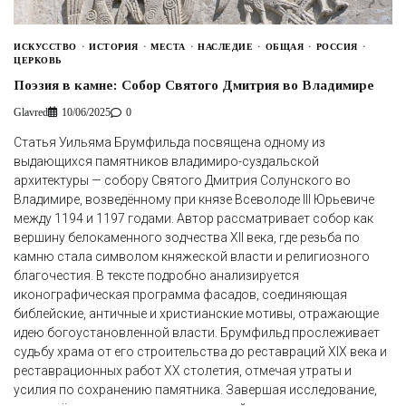
ИСКУССТВО
ИСТОРИЯ
МЕСТА
НАСЛЕДИЕ
ОБЩАЯ
РОССИЯ
ЦЕРКОВЬ
Поэзия в камне: Собор Святого Дмитрия во Владимире
Glavred
10/06/2025
0
Статья Уильяма Брумфильда посвящена одному из
выдающихся памятников владимиро-суздальской
архитектуры — собору Святого Дмитрия Солунского во
Владимире, возведённому при князе Всеволоде III Юрьевиче
между 1194 и 1197 годами. Автор рассматривает собор как
вершину белокаменного зодчества XII века, где резьба по
камню стала символом княжеской власти и религиозного
благочестия. В тексте подробно анализируется
иконографическая программа фасадов, соединяющая
библейские, античные и христианские мотивы, отражающие
идею богоустановленной власти. Брумфильд прослеживает
судьбу храма от его строительства до реставраций XIX века и
реставрационных работ XX столетия, отмечая утраты и
усилия по сохранению памятника. Завершая исследование,