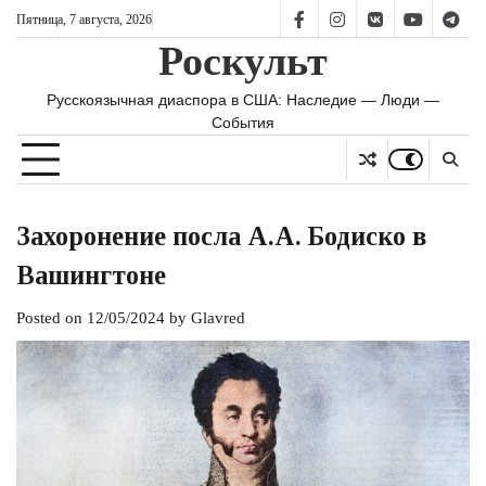
Skip
Пятница, 7 августа, 2026
FB
IS
vk
YT
TG
to
Роскульт
content
Русскоязычная диаспора в США: Наследие — Люди —
События
Захоронение посла А.А. Бодиско в
Вашингтоне
Posted on
12/05/2024
by
Glavred