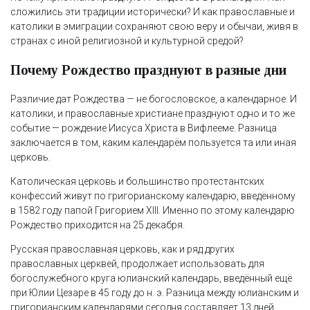
сложились эти традиции исторически? И как православные и
католики в эмиграции сохраняют свою веру и обычаи, живя в
странах с иной религиозной и культурной средой?
Почему Рождество празднуют в разные дни
Различие дат Рождества — не богословское, а календарное. И
католики, и православные христиане празднуют одно и то же
событие — рождение Иисуса Христа в Вифлееме. Разница
заключается в том, каким календарём пользуется та или иная
церковь.
Католическая церковь и большинство протестантских
конфессий живут по григорианскому календарю, введённому
в 1582 году папой Григорием XIII. Именно по этому календарю
Рождество приходится на 25 декабря.
Русская православная церковь, как и ряд других
православных церквей, продолжает использовать для
богослужебного круга юлианский календарь, введённый ещё
при Юлии Цезаре в 45 году до н. э. Разница между юлианским и
григорианским календарями сегодня составляет 13 дней.