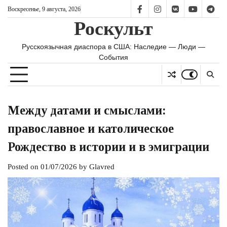
Skip
Воскресенье, 9 августа, 2026
FB
IS
vk
YT
TG
to
Роскульт
content
Русскоязычная диаспора в США: Наследие — Люди —
События
Между датами и смыслами:
православное и католическое
Рождество в истории и в эмиграции
Posted on
01/07/2026
by
Glavred