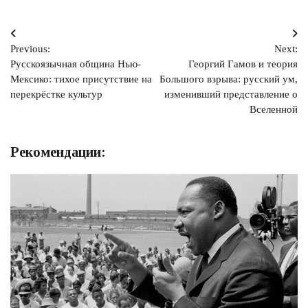
Навигация
Previous:
Next:
по
Русскоязычная община Нью-
Георгий Гамов и теория
записям
Мексико: тихое присутствие на
Большого взрыва: русский ум,
перекрёстке культур
изменивший представление о
Вселенной
Рекомендации: