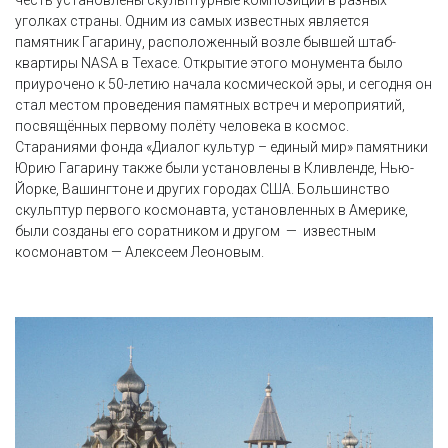
честь установлены скульптурные композиции в разных
уголках страны. Одним из самых известных является
памятник Гагарину, расположенный возле бывшей штаб-
квартиры NASA в Техасе. Открытие этого монумента было
приурочено к 50-летию начала космической эры, и сегодня он
стал местом проведения памятных встреч и мероприятий,
посвящённых первому полёту человека в космос.
Стараниями фонда «Диалог культур – единый мир» памятники
Юрию Гагарину также были установлены в Кливленде, Нью-
Йорке, Вашингтоне и других городах США. Большинство
скульптур первого космонавта, установленных в Америке,
были созданы его соратником и другом — известным
космонавтом — Алексеем Леоновым.