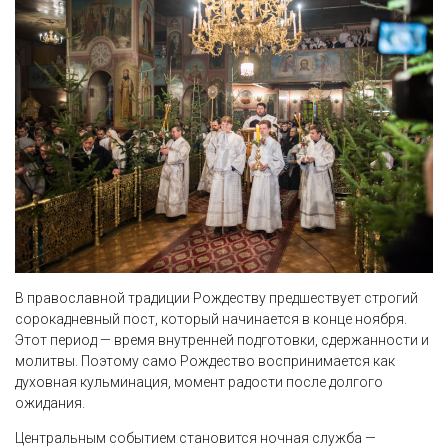
В православной традиции Рождеству предшествует строгий
сорокадневный пост, который начинается в конце ноября.
Этот период — время внутренней подготовки, сдержанности и
молитвы. Поэтому само Рождество воспринимается как
духовная кульминация, момент радости после долгого
ожидания.
Центральным событием становится ночная служба —