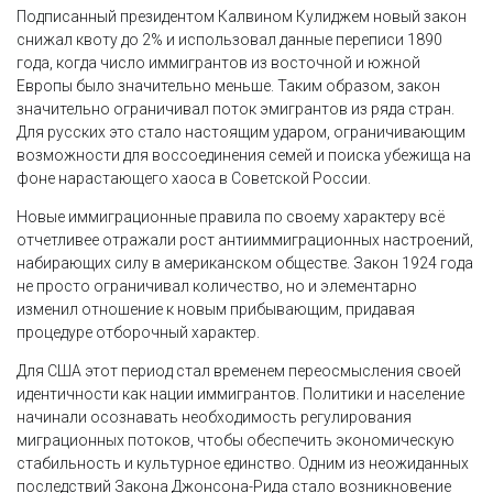
Подписанный президентом Калвином Кулиджем новый закон
снижал квоту до 2% и использовал данные переписи 1890
года, когда число иммигрантов из восточной и южной
Европы было значительно меньше. Таким образом, закон
значительно ограничивал поток эмигрантов из ряда стран.
Для русских это стало настоящим ударом, ограничивающим
возможности для воссоединения семей и поиска убежища на
фоне нарастающего хаоса в Советской России.
Новые иммиграционные правила по своему характеру всё
отчетливее отражали рост антииммиграционных настроений,
набирающих силу в американском обществе. Закон 1924 года
не просто ограничивал количество, но и элементарно
изменил отношение к новым прибывающим, придавая
процедуре отборочный характер.
Для США этот период стал временем переосмысления своей
идентичности как нации иммигрантов. Политики и население
начинали осознавать необходимость регулирования
миграционных потоков, чтобы обеспечить экономическую
стабильность и культурное единство. Одним из неожиданных
последствий Закона Джонсона-Рида стало возникновение