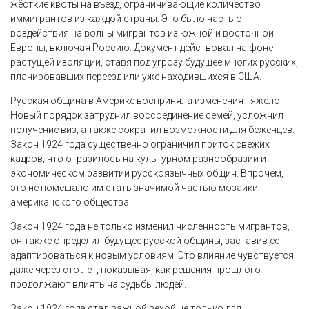
жёсткие квоты на въезд, ограничивающие количество
иммигрантов из каждой страны. Это было частью
воздействия на волны мигрантов из южной и восточной
Европы, включая Россию. Документ действовал на фоне
растущей изоляции, ставя под угрозу будущее многих русских,
планировавших переезд или уже находившихся в США.
Русская община в Америке восприняла изменения тяжело.
Новый порядок затруднил воссоединение семей, усложнил
получение виз, а также сократил возможности для беженцев.
Закон 1924 года существенно ограничил приток свежих
кадров, что отразилось на культурном разнообразии и
экономическом развитии русскоязычных общин. Впрочем,
это не помешало им стать значимой частью мозаики
американского общества.
Закон 1924 года не только изменил численность мигрантов,
он также определил будущее русской общины, заставив её
адаптироваться к новым условиям. Это влияние чувствуется
даже через сто лет, показывая, как решения прошлого
продолжают влиять на судьбы людей.
Закон 1924 года стал важной вехой не только для