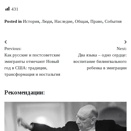
431
Posted in
История
,
Люди
,
Наследие
,
Общая
,
Право
,
События
Навигация
Previous:
Next:
по
Как русские и постсоветские
Два языка – одно сердце:
записям
эмигранты отмечают Новый
воспитание билингвального
год в США: традиции,
ребенка в эмиграции
трансформация и ностальгия
Рекомендации: