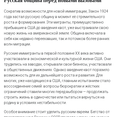
Русская община перед новыми вызовами
Сократив возможности для новой иммиграции, Закон 1924
года застал русскую общину в момент её стремительного
роста и формирования. Эти мигранты, преимущественно
прибывшие в США до введения квот, уже выстраивали свою
новую жизнь на американской земле. Община включала в
себя как недавно переехавших, так и потомков более ранних
волн миграции.
Русские иммигранты в первой половине XX века активно
участвовали в экономической и культурной жизни США. Они
трудились на заводах, открывали свои бизнесы, участвовали
в общественных движениях. Однако введение квот поразило
возможность для их дальнейшего роста и развития. Для
многих, уже находящихся в США, главным испытанием стало
воссоединение семей: вопросы бюрократии и жёстких
ограничений ставили многих перед выбором — продолжать
строить жизнь в одиночестве или пытаться вернуться на
родину в условиях нестабильности.
Особое внимание стоит уделить русским евреям. Бегство от