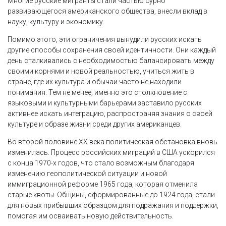
Многие русские мигранты стали частью бурно
развивающегося американского общества, внесли вклад в
науку, культуру и экономику.
Помимо этого, эти ограничения вынудили русских искать
другие способы сохранения своей идентичности. Они каждый
день сталкивались с необходимостью балансировать между
своими корнями и новой реальностью, учиться жить в
стране, где их культура и обычаи часто не находили
понимания. Тем не менее, именно это столкновение с
языковыми и культурными барьерами заставило русских
активнее искать интеграцию, распространяя знания о своей
культуре и образе жизни среди других американцев.
Во второй половине XX века политическая обстановка вновь
изменилась. Процесс российских миграций в США ускорился
с конца 1970-х годов, что стало возможным благодаря
изменению геополитической ситуации и новой
иммиграционной реформе 1965 года, которая отменила
старые квоты. Общины, сформированные до 1924 года, стали
для новых прибывших образцом для подражания и поддержки,
помогая им осваивать новую действительность.