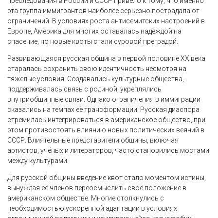
преследования в России и СССР привело к тому, что именно
эта группа иммигрантов наиболее серьезно пострадала от
ограничений. В условиях роста антисемитских настроений в
Европе, Америка для многих оставалась надеждой на
спасение, но новые квоты стали суровой преградой.
Развивающаяся русская община в первой половине XX века
старалась сохранить свою идентичность несмотря на
тяжелые условия. Создавались культурные общества,
поддерживалась связь с родиной, укреплялись
внутриобщинные связи. Однако ограничения в иммиграции
сказались на темпах её трансформации. Русская диаспора
стремилась интегрироваться в американское общество, при
этом противостоять влиянию новых политических веяний в
СССР. Влиятельные представители общины, включая
артистов, учёных и литераторов, часто становились мостами
между культурами.
Для русской общины введение квот стало моментом истины,
вынуждая её членов переосмыслить своё положение в
американском обществе. Многие столкнулись с
необходимостью ускоренной адаптации в условиях