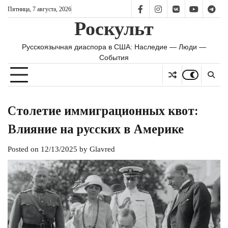
Skip
Пятница, 7 августа, 2026
FB
IS
vk
YT
TG
to
Роскульт
content
Русскоязычная диаспора в США: Наследие — Люди —
События
Столетие иммиграционных квот:
Влияние на русских в Америке
Posted on
12/13/2025
by
Glavred