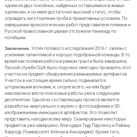
одним из двух покойных, найденных оставшимися в живых
«целиком», и он имел достаточно высокий статус, чтобы
оправдать изготовление гроба в примитивных условиях. По
завершении археологических работ представители племени и
Русской православной церкви отслужили панихиду по
погибшим.
Заключение.
Успех полевого исследования 2016 г. связан с
усилиями талантливой и хорошо подобранной команды. В то
время как полевая работа в рамках гранта была завершена,
Лесной службе США было поручено ежегодно проверять этот
участок на предмет обнаружения размываемых артефактов.
Участок в настоящее время сильно подмывается
штормовыми волнами, и, скорее всего, на нем будет
невозможно вести поисковые работы уже в следующем
десятилетии. Одной из составляющих проекта является
разработка «виртуального музея» с фотографиями и 3D-
изображениями имеющихся артефактов. Это позволит
представить находки всему миру. Сканирование некоторых
предметов уже завершено, благодаря Теду Парсенсу и Райану
Харроду (Университет Аляски в Анкоридже). Кроме того,