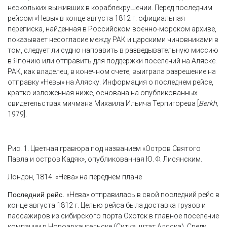
нескольких выживших в кораблекрушении. Перед последним
рейсом «Невы» в конце августа 1812 г. официальная
переписка, найденная в Российском военно-морском архиве,
показывает несогласие между РАК и царскими чиновниками в
том, следует ли судно направить в разведывательную миссию
в Японию или отправить для поддержки поселений на Аляске.
РАК, как владелец, в конечном счете, выиграла разрешение на
отправку «Невы» на Аляску. Информация о последнем рейсе,
кратко изложенная ниже, основана на опубликованных
свидетельствах мичмана Михаила Ильича Терпигорева [
Berkh,
1979].
Рис. 1. Цветная гравюра под названием «Остров Святого
Павла и остров Кадяк», опубликованная Ю. Ф. Лисянским.
Лондон, 1814. «Нева» на переднем плане
Последний рейс.
«Нева» отправилась в свой последний рейс в
конце августа 1812 г. Целью рейса была доставка грузов и
пассажиров из сибирского порта Охотск в главное поселение
компании в Новоархангельске (Ситка, штат Аляска). Среди