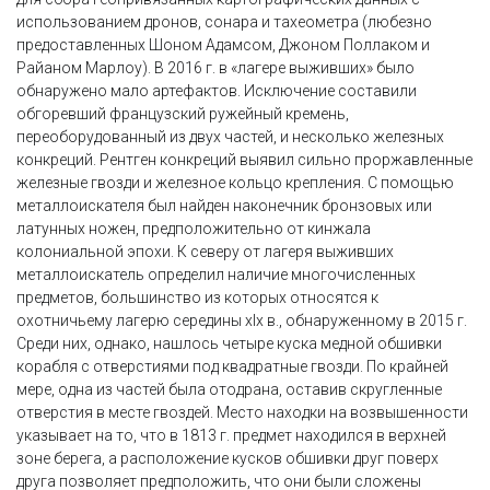
использованием дронов, сонара и тахеометра (любезно
предоставленных Шоном Адамсом, Джоном Поллаком и
Райаном Марлоу). В 2016 г. в «лагере выживших» было
обнаружено мало артефактов. Исключение составили
обгоревший французский ружейный кремень,
переоборудованный из двух частей, и несколько железных
конкреций. Рентген конкреций выявил сильно проржавленные
железные гвозди и железное кольцо крепления. С помощью
металлоискателя был найден наконечник бронзовых или
латунных ножен, предположительно от кинжала
колониальной эпохи. К северу от лагеря выживших
металлоискатель определил наличие многочисленных
предметов, большинство из которых относятся к
охотничьему лагерю середины xIx в., обнаруженному в 2015 г.
Среди них, однако, нашлось четыре куска медной обшивки
корабля с отверстиями под квадратные гвозди. По крайней
мере, одна из частей была отодрана, оставив скругленные
отверстия в месте гвоздей. Место находки на возвышенности
указывает на то, что в 1813 г. предмет находился в верхней
зоне берега, а расположение кусков обшивки друг поверх
друга позволяет предположить, что они были сложены