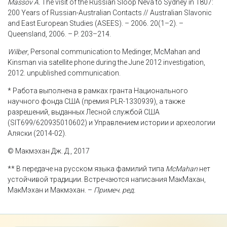
Massov A.
The visit of the Russian Sloop Neva to Sydney in 1807:
200 Years of Russian-Australian Contacts // Australian Slavonic
and East European Studies (ASEES). – 2006. 20(1–2). –
Queensland, 2006. – P. 203–214.
Wilber
, Personal communication to Medinger, McMahan and
Kinsman via satellite phone during the June 2012 investigation,
2012. unpublished communication.
* Работа выполнена в рамках гранта Национального
научного фонда США (премия PLR-1330939), а также
разрешений, выданных Лесной службой США
(SIT699/620935010602) и Управлением истории и археологии
Аляски (2014-02).
© Макмэхан Дж. Д., 2017
** В передаче на русском языка фамилий типа
McMahan
нет
устойчивой традиции. Встречаются написания МакМахан,
МакМэхан и Макмэхан. –
Примеч. ред.