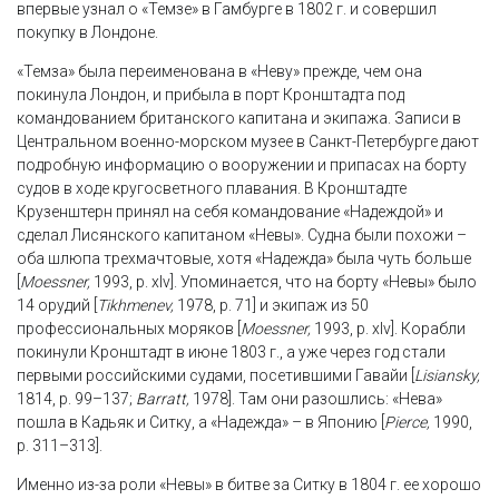
впервые узнал о «Темзе» в Гамбурге в 1802 г. и совершил
покупку в Лондоне.
«Темза» была переименована в «Неву» прежде, чем она
покинула Лондон, и прибыла в порт Кронштадта под
командованием британского капитана и экипажа. Записи в
Центральном военно-морском музее в Санкт-Петербурге дают
подробную информацию о вооружении и припасах на борту
судов в ходе кругосветного плавания. В Кронштадте
Крузенштерн принял на себя командование «Надеждой» и
сделал Лисянского капитаном «Невы». Судна были похожи –
оба шлюпа трехмачтовые, хотя «Надежда» была чуть больше
[
Moessner,
1993, p. xIv]. Упоминается, что на борту «Невы» было
14 орудий [
Tikhmenev,
1978, p. 71] и экипаж из 50
профессиональных моряков [
Moessner,
1993, p. xIv]. Корабли
покинули Кронштадт в июне 1803 г., а уже через год стали
первыми российскими судами, посетившими Гавайи [
Lisiansky,
1814, p. 99–137;
Barratt,
1978]. Там они разошлись: «Нева»
пошла в Кадьяк и Ситку, а «Надежда» – в Японию [
Pierce,
1990,
p. 311–313].
Именно из-за роли «Невы» в битве за Ситку в 1804 г. ее хорошо