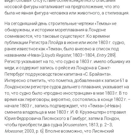
виде головы». Отсутствие более конкретного описания
носовой фигуры наталкивает на предположение, что это
была не явная фигура человека или животного, а стилизация.
На сегодняшний день строительные чертежи «Темзы» не
обнаружены, и историки мореплавания в Лондоне
сомневаются, что таковые существуют. Ко времени
публикации Регистра Ллойда в июне или июле 1803 г. судно,
ранее известное как «Темза», было внесено в список под
названием «Нева» [
Lloyd’s Register,
1803–1804,
Entry
289].
Регистр указывает на то, что судно в 1803 г. имело обшивку из
меди, и содержит запись о рейсе из Лондона в Санкт-
Петербург под руководством капитана «С. Брайанта».
Интересно отметить, что пометка, добавленная к записи 61 в
Лондонском регистре судов дальнего плавания, указывает на
то, что судно было «продано иностранцам» в мае 1803 г. В то
время как переговоры, вероятно, состоялись в конце 1802 г. –
начале 1803 г., запись подтверждает, что «Темза» («Нева»)
сменила владельца в мае 1803 г. И. Ф. Крузенштерн отправил
Юрия Федоровича Лисянского в Гамбург, затем в Лондон,
чтобы приобрести два судна [
Krusenstern
, 1813, p. 2–3;
Moessner,
2003, p. 6]. Вполне возможно, что Лисянский