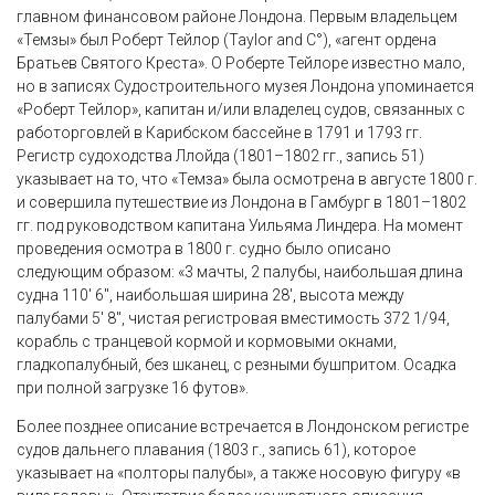
главном финансовом районе Лондона. Первым владельцем
«Темзы» был Роберт Тейлор (Taylor and C°), «агент ордена
Братьев Святого Креста». О Роберте Тейлоре известно мало,
но в записях Судостроительного музея Лондона упоминается
«Роберт Тейлор», капитан и/или владелец судов, связанных с
работорговлей в Карибском бассейне в 1791 и 1793 гг.
Регистр судоходства Ллойда (1801–1802 гг., запись 51)
указывает на то, что «Темза» была осмотрена в августе 1800 г.
и совершила путешествие из Лондона в Гамбург в 1801–1802
гг. под руководством капитана Уильяма Линдера. На момент
проведения осмотра в 1800 г. судно было описано
следующим образом: «3 мачты, 2 палубы, наибольшая длина
судна 110′ 6″, наибольшая ширина 28′, высота между
палубами 5′ 8″, чистая регистровая вместимость 372 1/94,
корабль с транцевой кормой и кормовыми окнами,
гладкопалубный, без шканец, с резными бушпритом. Осадка
при полной загрузке 16 футов».
Более позднее описание встречается в Лондонском регистре
судов дальнего плавания (1803 г., запись 61), которое
указывает на «полторы палубы», а также носовую фигуру «в