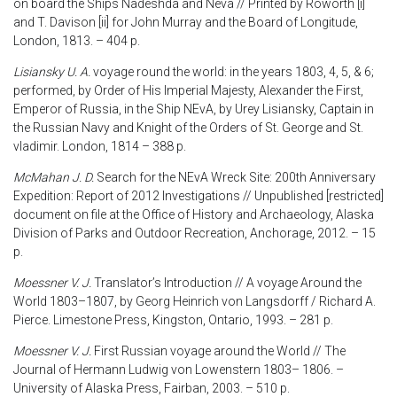
on board the Ships Nadeshda and Neva // Printed by Roworth [i]
and T. Davison [ii] for John Murray and the Board of Longitude,
London, 1813. – 404 p.
Lisiansky U. A.
voyage round the world: in the years 1803, 4, 5, & 6;
performed, by Order of His Imperial Majesty, Alexander the First,
Emperor of Russia, in the Ship NEvA, by Urey Lisiansky, Captain in
the Russian Navy and Knight of the Orders of St. George and St.
vladimir. London, 1814 – 388 p.
McMahan J. D.
Search for the NEvA Wreck Site: 200th Anniversary
Expedition: Report of 2012 Investigations // Unpublished [restricted]
document on file at the Office of History and Archaeology, Alaska
Division of Parks and Outdoor Recreation, Anchorage, 2012. – 15
p.
Moessner V. J.
Translator’s Introduction // A voyage Around the
World 1803–1807, by Georg Heinrich von Langsdorff / Richard A.
Pierce. Limestone Press, Kingston, Ontario, 1993. – 281 p.
Moessner V. J.
First Russian voyage around the World // The
Journal of Hermann Ludwig von Lowenstern 1803– 1806. –
University of Alaska Press, Fairban, 2003. – 510 p.