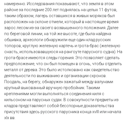
намеренно. Исследования показывают, что земля в этом
районе за последние 200 лет поднялась на целых 11 футов,
таким образом, лагерь оставшихся в живых моряков был
расположен на склоне отмели, который в настоящее время
зарос лесом из-за своего возвышенного положения. Далее
по береговой линии, на той же высоте, где была найдена
обшивка, археологи обнаружили еще один клад русских
топоров, круглую железную картечь и грота-брас (железную
снасть, использовавшуюся на рангоуте парусного судна). На
грота-брасе имеются следы горения. Это позволяет сделать
предположение, что он был помещен в огонь, чтобы отделить
металл от дерева. Это было истолковано как свидетельство
деятельности по выживанию и организации схронов.
Поодаль, на берегу, обнаружен зажатый между валунами
крупный выкованный вручную пробойник. Такими
креплениями могли выполняться соединения киля с
кильсоном на парусных судах. В совокупности предметы из
кладов представляют собой бесспорные доказательства
присутствия здесь русского парусника конца xvIII или начала
xIx вв.