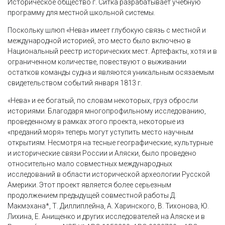
Историческое общество г. Ситка разрабатывает учебную
программу для местной школьной системы.
Поскольку шлюп «Нева» имеет глубокую связь с местной и
международной историей, это место было включено в
Национальный реестр исторических мест. Артефакты, хотя и в
ограниченном количестве, повествуют о выживании
остатков команды судна и являются уникальным осязаемым
свидетельством событий января 1813 г.
«Нева» и ее богатый, по словам некоторых, груз обросли
историями. Благодаря многопрофильному исследованию,
проведенному в рамках этого проекта, некоторые из
«преданий моря» теперь могут уступить место научным
открытиям. Несмотря на тесные географические, культурные
и исторические связи России и Аляски, было проведено
относительно мало совместных международных
исследований в области исторической археологии Русской
Америки. Этот проект является более серьезным
продолжением предыдущей совместной работы Д.
Макмэхана*, Т. Диллиплейна, А. Харинского, В. Тихонова, Ю.
Лихина, Е. Анищенко и других исследователей на Аляске и в