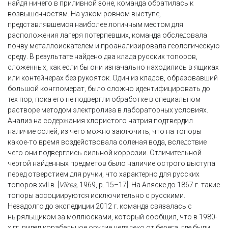
найдя ничего в приливной зоне, команда обратилась к
возвышенностям. На узком ровном выступе,
представлявшемся наиболее логичным местом для
расположения лагеря потерпевших, команда обследовала
почву металлоискателем и проанализировала геологическую
среду. В результате найдено два клада русских топоров,
сложенных, как если бы они изначально находились в ящиках
или контейнерах без рукояток. Один из кладов, образовавший
большой конгломерат, было сложно идентифицировать до
тех пор, пока его не подвергли обработке в специальном
растворе методом электролиза в лабораторных условиях.
Анализ на содержания хлористого натрия подтвердил
наличие солей, из чего можно заключить, что на топоры
какое-то время воздействовала соленая вода, вследствие
чего они подверглись сильной коррозии. Отличительной
чертой найденных предметов было наличие острого выступа
перед отверстием для ручки, что характерно для русских
топоров xvII в. [
Viires,
1969, p. 15–17]. На Аляске до 1867 г. такие
топоры ассоциируются исключительно с русскими.
Незадолго до экспедиции 2012 г. команда связалась с
ныряльщиком за моллюсками, который сообщил, что в 1980-
х гг. видел корабельное орудие недалеко от берега, где были