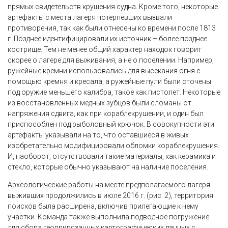
прямых свидетельств крушения судна. Кроме того, некоторые
артефакты с места лагеря потерпевших вызвали
противоречия, так как были отнесены ко времени после 1813
г. Позднее идентифицировали их источник – более позднее
кострище. Тем не менее общий характер находок говорит
скорее о лагере для выживания, а не о поселении. Например,
ружейные кремни использовались для высекания огня с
помощью кремня и кресала, а ружейные пули были сточены
под оружие меньшего калибра, такое как пистолет. Некоторые
из восстановленных медных зубцов были сломаны от
напряжения сдвига, как при кораблекрушении, и один был
приспособлен под рыболовный крючок. В совокупности эти
артефакты указывали на то, что оставшиеся в живых
изобретательно модифицировали обломки кораблекрушения.
И, наоборот, отсутствовали такие материалы, как керамика и
стекло, которые обычно указывают на наличие поселения.
Археологические работы на месте предполагаемого лагеря
выживших продолжились в июле 2016 г. (рис. 2), территория
поисков была расширена, включив прилегающие к нему
участки. Команда также выполнила подводное погружение
для сбора геопривязанных картографических данных с