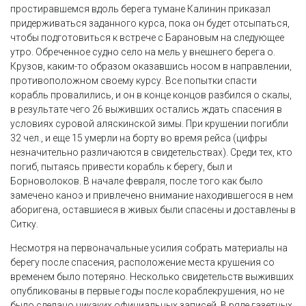
простиравшемся вдоль берега тумане Калинин приказал
придерживаться заданного курса, пока он будет отсыпаться,
чтобы подготовиться к встрече с Барановым на следующее
утро. Обреченное судно село на мель у внешнего берега о.
Крузов, каким-то образом оказавшись носом в направлении,
противоположном своему курсу. Все попытки спасти
корабль провалились, и он в конце концов разбился о скалы,
в результате чего 26 выживших остались ждать спасения в
условиях суровой аляскинской зимы. При крушении погибли
32 чел., и еще 15 умерли на борту во время рейса (цифры
незначительно различаются в свидетельствах). Среди тех, кто
погиб, пытаясь привести корабль к берегу, был и
Борноволоков. В начале февраля, после того как было
замечено каноэ и привлечено внимание находившегося в нем
аборигена, оставшиеся в живых были спасены и доставлены в
Ситку.
Несмотря на первоначальные усилия собрать материалы на
берегу после спасения, расположение места крушения со
временем было потеряно. Несколько свидетельств выживших
опубликованы в первые годы после кораблекрушения, но не
было сделано никаких официальных записей. В ряде газетных