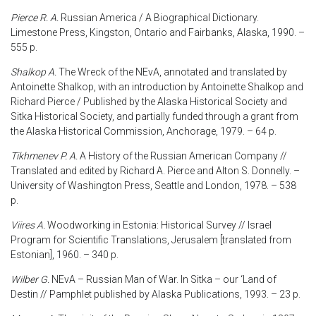
Pierce R. A.
Russian America / A Biographical Dictionary.
Limestone Press, Kingston, Ontario and Fairbanks, Alaska, 1990. –
555 p.
Shalkop A.
The Wreck of the NEvA, annotated and translated by
Antoinette Shalkop, with an introduction by Antoinette Shalkop and
Richard Pierce / Published by the Alaska Historical Society and
Sitka Historical Society, and partially funded through a grant from
the Alaska Historical Commission, Anchorage, 1979. – 64 p.
Tikhmenev P. A.
A History of the Russian American Company //
Translated and edited by Richard A. Pierce and Alton S. Donnelly. –
University of Washington Press, Seattle and London, 1978. – 538
p.
Viires A.
Woodworking in Estonia: Historical Survey // Israel
Program for Scientific Translations, Jerusalem [translated from
Estonian], 1960. – 340 p.
Wilber G.
NEvA – Russian Man of War. In Sitka – our ‘Land of
Destin // Pamphlet published by Alaska Publications, 1993. – 23 p.