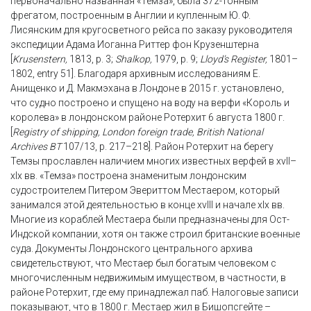
первоначально названная «Темза», была 372-тонным
фрегатом, построенным в Англии и купленным Ю. Ф.
Лисянским для кругосветного рейса по заказу руководителя
экспедиции Адама Иоганна Риттер фон Крузенштерна
[
Krusenstern,
1813, p. 3;
Shalkop,
1979, p. 9;
Lloyd’s Register,
1801–
1802, entry 51]. Благодаря архивным исследованиям Е.
Анищенко и Д. Макмэхана в Лондоне в 2015 г. установлено,
что судно построено и спущено на воду на верфи «Король и
королева» в лондонском районе Ротерхит 6 августа 1800 г.
[
Registry of shipping, London foreign trade, British National
Archives BT
107/13, p. 217–218]. Район Ротерхит на берегу
Темзы прославлен наличием многих известных верфей в xvII–
xIx вв. «Темза» построена знаменитым лондонским
судостроителем Питером Эвериттом Местаером, который
занимался этой деятельностью в конце xvIII и начале xIx вв.
Многие из кораблей Местаера были предназначены для Ост-
Индской компании, хотя он также строил британские военные
суда. Документы Лондонского центрального архива
свидетельствуют, что Местаер был богатым человеком с
многочисленным недвижимым имуществом, в частности, в
районе Ротерхит, где ему принадлежал паб. Налоговые записи
показывают, что в 1800 г. Местаер жил в Бишопсгейте –