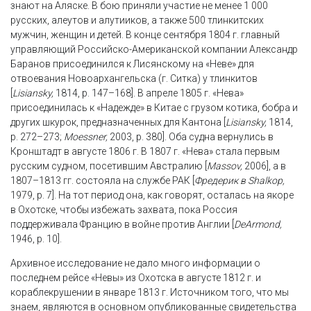
знают на Аляске. В бою приняли участие не менее 1 000
русских, алеутов и алутииков, а также 500 тлинкитских
мужчин, женщин и детей. В конце сентября 1804 г. главный
управляющий Российско-Американской компании Александр
Баранов присоединился к Лисянскому на «Неве» для
отвоевания Новоархангельска (г. Ситка) у тлинкитов
[
Lisiansky,
1814, p. 147–168]. В апреле 1805 г. «Нева»
присоединилась к «Надежде» в Китае с грузом котика, бобра и
других шкурок, предназначенных для Кантона [
Lisiansky,
1814,
p. 272–273;
Moessner,
2003, p. 380]. Оба судна вернулись в
Кронштадт в августе 1806 г. В 1807 г. «Нева» стала первым
русским судном, посетившим Австралию [
Massov,
2006], а в
1807–1813 гг. состояла на службе РАК [
Фредерик в Shalkop,
1979, p. 7]. На тот период она, как говорят, осталась на якоре
в Охотске, чтобы избежать захвата, пока Россия
поддерживала Францию в войне против Англии [
DeArmond,
1946, p. 10].
Архивное исследование не дало много информации о
последнем рейсе «Невы» из Охотска в августе 1812 г. и
кораблекрушении в январе 1813 г. Источником того, что мы
знаем, являются в основном опубликованные свидетельства