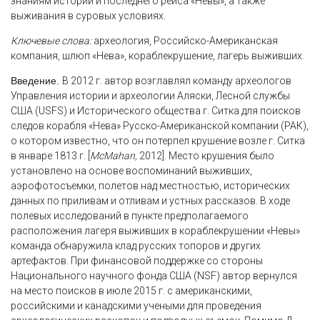
знаниям истории и последнего рейса «Невы», а также
выживания в суровых условиях.
Ключевые слова:
археология, Российско-Американская
компания, шлюп «Нева», кораблекрушение, лагерь выживших.
Введение.
В 2012 г. автор возглавлял команду археологов
Управления истории и археологии Аляски, Лесной службы
США (USFS) и Исторического общества г. Ситка для поисков
следов корабля «Нева» Русско-Американской компании (РАК),
о котором известно, что он потерпел крушение возле г. Ситка
в январе 1813 г. [
McMahan,
2012]. Место крушения было
установлено на основе воспоминаний выживших,
аэрофотосъемки, полетов над местностью, исторических
данных по приливам и отливам и устных рассказов. В ходе
полевых исследований в пункте предполагаемого
расположения лагеря выживших в кораблекрушении «Невы»
команда обнаружила клад русских топоров и других
артефактов. При финансовой поддержке со стороны
Национального научного фонда США (NSF) автор вернулся
на место поисков в июле 2015 г. с американскими,
российскими и канадскими учеными для проведения