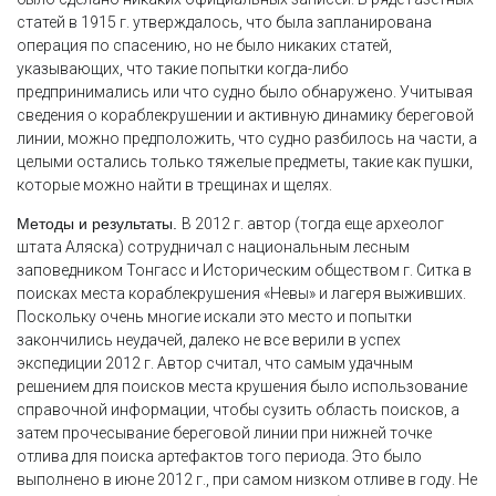
статей в 1915 г. утверждалось, что была запланирована
операция по спасению, но не было никаких статей,
указывающих, что такие попытки когда-либо
предпринимались или что судно было обнаружено. Учитывая
сведения о кораблекрушении и активную динамику береговой
линии, можно предположить, что судно разбилось на части, а
целыми остались только тяжелые предметы, такие как пушки,
которые можно найти в трещинах и щелях.
Методы и результаты.
В 2012 г. автор (тогда еще археолог
штата Аляска) сотрудничал с национальным лесным
заповедником Тонгасс и Историческим обществом г. Ситка в
поисках места кораблекрушения «Невы» и лагеря выживших.
Поскольку очень многие искали это место и попытки
закончились неудачей, далеко не все верили в успех
экспедиции 2012 г. Автор считал, что самым удачным
решением для поисков места крушения было использование
справочной информации, чтобы сузить область поисков, а
затем прочесывание береговой линии при нижней точке
отлива для поиска артефактов того периода. Это было
выполнено в июне 2012 г., при самом низком отливе в году. Не