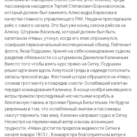
пассажиров находился Тертий Степанович Борноволоков,
который должен был заменить Александра Баранова в
качестве главного управляющего РАК. Неудачи преследовали
рейс с самого начала. Это был уже конец сезона рейсов на
Аляску. Штурман Васильев, который должен был быть
капитаном «Невы», утонул, когда его ялик опрокинулся,
совершая первоначальный инспекционный объезд. Лейтенант
флота, Яков Подушкин, принял на себя командование судном,
разделив обязанности со штурманом Даниилом Калининым.
Вместо того чтобы взять курс прямо на Ситку, Подушкин
решил идти вниз вдоль Алеутской гряды в надежде пополнить
запасы пресной воды. Жестокий шторм обрушился на «Неву»,
сломав грот-мачту и повредив снасти. Ослабевший капитан
передал командование Калинину. В конце ноября менявшиеся
ветры привели преследуемый несчастьями корабль в
безопасную гавань в проливе Принца Вильгельма. Не будучи
уверенным в том, что ослабленный экипаж и пассажиры
смогут пережить там зиму, Калинин направил судно в Ситку.
Несмотря на переменчивый ветер и вновь возникшие
трудности, «Нева» достигла пределов видимости Ситки в
начале января 1813 г.; 8 января при благоприятном ветре и