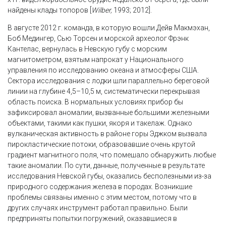
найдены клады топоров [
Wilber,
1993; 2012].
В августе 2012 г. команда, в которую вошли Дейв Макмэхан,
Боб Медингер, Сью Торсен и морской археолог Фрэнк
Кантелас, вернулась в Невскую губу с морским
магнитометром, взятым напрокат у Национального
управления по исследованию океана и атмосферы США.
Сектора исследования с лодки шли параллельно береговой
линии на глубине 4,5–10,5 м, систематически перекрывая
область поиска. В нормальных условиях прибор бы
зафиксировал аномалии, вызванные большими железными
объектами, такими как пушки, якоря и такелаж. Однако
вулканическая активность в районе горы Эджком вызвала
пирокластические потоки, образовавшие очень крутой
градиент магнитного поля, что помешало обнаружить любые
такие аномалии. По сути, данные, полученные в результате
исследования Невской губы, оказались бесполезными из-за
природного содержания железа в породах. Возникшие
проблемы связаны именно с этим местом, потому что в
других случаях инструмент работал правильно. Были
предприняты попытки погружений, оказавшиеся в