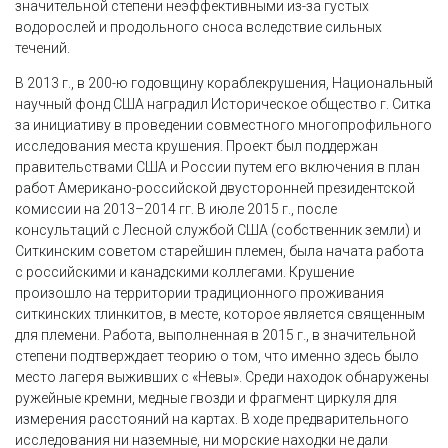
значительной степени неэффективными из-за густых
водорослей и продольного сноса вследствие сильных
течений.
В 2013 г., в 200-ю годовщину кораблекрушения, Национальный
научный фонд США наградил Историческое общество г. Ситка
за инициативу в проведении совместного многопрофильного
исследования места крушения. Проект был поддержан
правительствами США и России путем его включения в план
работ Американо-российской двусторонней президентской
комиссии на 2013–2014 гг. В июле 2015 г., после
консультаций с Лесной службой США (собственник земли) и
Ситкинским советом старейшин племен, была начата работа
с российскими и канадскими коллегами. Крушение
произошло на территории традиционного проживания
ситкинских тлинкитов, в месте, которое является священным
для племени. Работа, выполненная в 2015 г., в значительной
степени подтверждает теорию о том, что именно здесь было
место лагеря выживших с «Невы». Среди находок обнаружены
ружейные кремни, медные гвозди и фрагмент циркуля для
измерения расстояний на картах. В ходе предварительного
исследования ни наземные, ни морские находки не дали