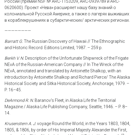
России (премии NSF № ARC-1153209, ARC-0939789 и ARC-
0620600). Проект «Нева» расширяет нашу базу знаний о
колониальной Русской Америке, а также о лагерях выживших
в кораблекрушениях в субарктических/ арктических регионах.
————————
Barratt G.
The Russian Discovery of Hawaii // The Ethnographic
and Historic Record. Editions Limited, 1987. – 259 p.
Berkh V. N.
Description of the Unfortunate Shipwreck of the Frigate
NEvA of the Russian-American Company // In The Wreck of the
NEvA, annotated and translated by Antoinette Shalkop, with an
introduction by Antoinette Shalkop and Richard Pierce/ The Alaska
Historical Society and Sitka Historical Society, Anchorage, 1979. –
P. 16–45.
DeArmond R. N.
Baranov’s Fleet, in Alaska Life the Territorial
Magazine / Alaska Life Publishing Company, Seattle, 1946. – P. 8–
14.
Krusenstern A. J.
voyage Round the World, in the Years 1803, 1804,
1805, & 1806, by order of His Imperial Majesty Alexander the First,