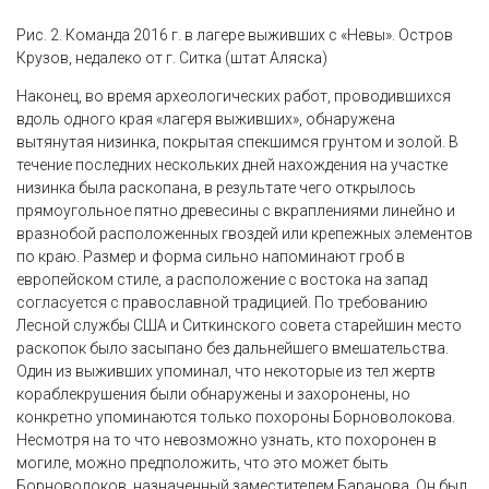
Рис. 2. Команда 2016 г. в лагере выживших с «Невы». Остров
Крузов, недалеко от г. Ситка (штат Аляска)
Наконец, во время археологических работ, проводившихся
вдоль одного края «лагеря выживших», обнаружена
вытянутая низинка, покрытая спекшимся грунтом и золой. В
течение последних нескольких дней нахождения на участке
низинка была раскопана, в результате чего открылось
прямоугольное пятно древесины с вкраплениями линейно и
вразнобой расположенных гвоздей или крепежных элементов
по краю. Размер и форма сильно напоминают гроб в
европейском стиле, а расположение с востока на запад
согласуется с православной традицией. По требованию
Лесной службы США и Ситкинского совета старейшин место
раскопок было засыпано без дальнейшего вмешательства.
Один из выживших упоминал, что некоторые из тел жертв
кораблекрушения были обнаружены и захоронены, но
конкретно упоминаются только похороны Борноволокова.
Несмотря на то что невозможно узнать, кто похоронен в
могиле, можно предположить, что это может быть
Борноволоков, назначенный заместителем Баранова. Он был