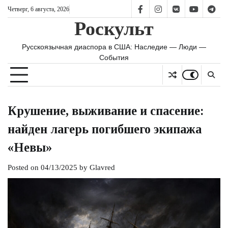
Skip
Четверг, 6 августа, 2026
FB
IS
vk
YT
TG
to
Роскульт
content
Русскоязычная диаспора в США: Наследие — Люди —
События
Крушение, выживание и спасение:
найден лагерь погибшего экипажа
«Невы»
Posted on
04/13/2025
by
Glavred