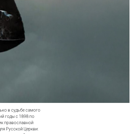
ько в судьбе самого
ий годы с 1898 по
ик православной
ля Русской Церкви: