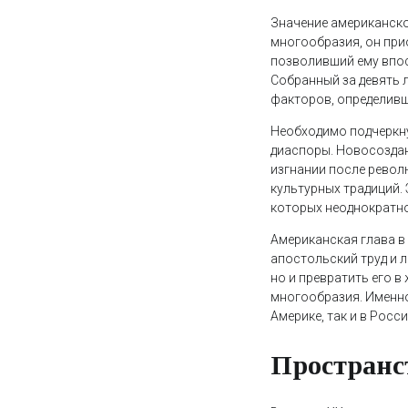
Значение американско
многообразия, он при
позволивший ему впос
Собранный за девять 
факторов, определивш
Необходимо подчеркну
диаспоры. Новосоздан
изгнании после револ
культурных традиций.
которых неоднократно 
Американская глава в
апостольский труд и 
но и превратить его 
многообразия. Именно
Америке, так и в Росси
Пространс