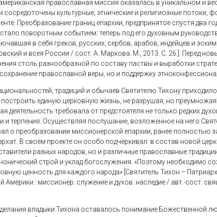
 американская православная миссия оказалась в уникальном и в
ли сосредоточены культурные, этнические и религиозные потоки,
енте. Преобразование границ епархии, предпринятое спустя два г
 стало поворотным событием: теперь под его духовным руководст
ючавшая в себя греков, русских, сербов, арабов, индейцев и эски
ский и всея России / сост. А. Маркова. М., 2013. С. 26.]. Перед н
нения столь разнообразной по составу паствы и выработки страт
 сохранение православной веры, но и поддержку этноконфессион
ациональностей, традиций и обычаев Святителю Тихону приходило
построить единую церковную жизнь, не разрушая, но преумножа
я деятельность требовала от предстоятеля не только редких духов
 и терпения. Осуществляя послушание, возложенное на него Свя
ал о преобразовании миссионерской епархии, ранее полностью з
рхат. В своём проекте он особо подчёркивал: в состав новой цер
дставители разных народов, но и различные православные традиции
нонический строй и уклад богослужения. «Поэтому необходимо со
вную ценность для каждого народа» [Святитель Тихон – Патриар
 Америки : миссионер. служение и духов. наследие / авт.-сост. свя
 делания владыки Тихона оставалось понимание Божественной лю