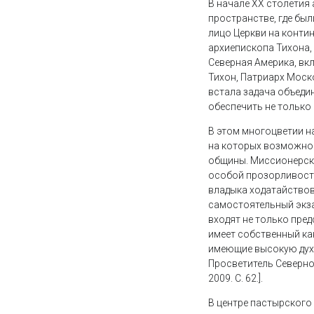
В начале XX столетия
пространстве, где бы
лицо Церкви на контин
архиепископа Тихона,
Северная Америка, вкл
Тихон, Патриарх Москов
встала задача объеди
обеспечить не только
В этом многоцветии н
на которых возможно 
общины. Миссионерска
особой прозорливости
владыка ходатайствов
самостоятельный экза
входят не только пре
имеет собственный ка
имеющие высокую духо
Просветитель Северной
2009. С. 62.].
В центре пастырского