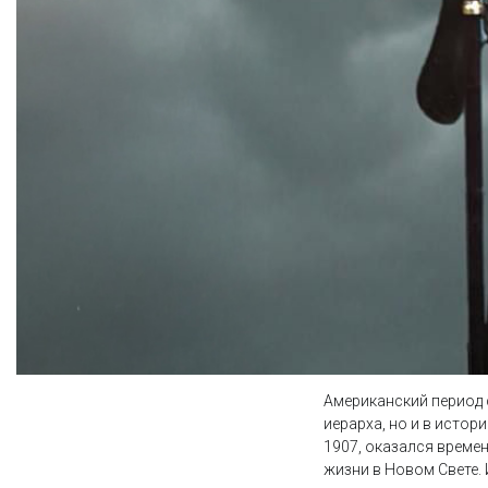
Американский период 
иерарха, но и в истор
1907, оказался време
жизни в Новом Свете.