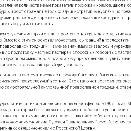
правления количественные показатели прихожан, храмов, школ и б
бурный рост отражал не только административные успехи, но преж
 эмигрантского и коренного населения, оказавшихся вдали от тр
анить веру и идентичность.
м служения владыки стало строительство храмов и открытие нов
а. Вместе с этим он основал монастырь, сыгравший впоследствии
” православной традиции. Не менее значимым оказалось и учрежде
ечило подготовку местных пастырей, способных говорить с паство
 и в духовном смысле. Благодаря этому преодолевался культурный
анином, столь характерный для диаспоры.
о и начало систематического перевода богослужебных книг на анг
риканский православный вестник”. Это стало не просто миссионе
ю самостоятельной англоязычной православной традиции, отве
да святителя Тихона явилось проведение в феврале 1907 года в 
бора, на котором был заложен фундамент соборного управления 
только зрелость миссии, но и провозглашение особого статуса п
дил новое наименование: Русская Православная Греко-Кафоличес
дчинив её священноначалию Российской Церкви.