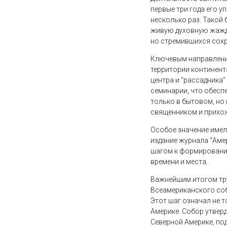
первые три года его у
несколько раз. Такой 
живую духовную жажду
но стремившихся сохр
Ключевым направление
территории континент
центра и “рассадника
семинарии, что обесп
только в бытовом, но
священником и прихож
Особое значение имел
издание журнала “Аме
шагом к формировани
времени и места.
Важнейшим итогом тру
Всеамериканского со
Этот шаг означал не 
Америке. Собор утвер
Северной Америке, по