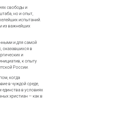
иях свободы и
таба, но и опыт,
желейших испытаний.
м из важнейших
ечными и для самой
, оказавшихся в
ргических и
инициатив, к опыту
етской России.
пом, когда
вие в чуждой среде,
 единства в условиях
ных христиан — как в