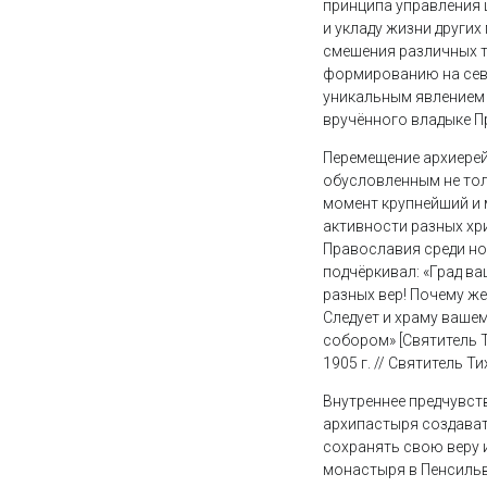
принципа управления 
и укладу жизни других
смешения различных 
формированию на сев
уникальным явлением 
вручённого владыке 
Перемещение архиерей
обусловленным не тол
момент крупнейший и
активности разных хр
Православия среди но
подчёркивал: «Град ва
разных вер! Почему ж
Следует и храму ваше
собором» [Святитель 
1905 г. // Святитель Т
Внутреннее предчувст
архипастыря создават
сохранять свою веру 
монастыря в Пенсильв