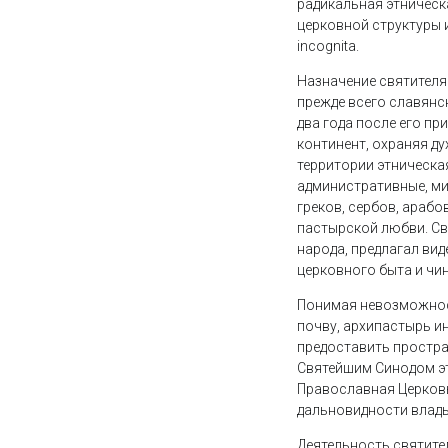
радикальная этническ
церковной структуры 
incognita.
Назначение святителя
прежде всего славянск
два года после его пр
континент, охраняя д
территории этническа
административные, ми
греков, сербов, арабо
пастырской любви. Св
народа, предлагал ви
церковного быта и чи
Понимая невозможнос
почву, архипастырь и
предоставить простра
Святейшим Синодом э
Православная Церковь
дальновидности влады
Деятельность святите