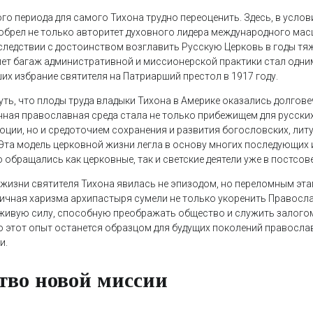
го периода для самого Тихона трудно переоценить. Здесь, в услов
обрел не только авторитет духовного лидера международного масш
ледствии с достоинством возглавить Русскую Церковь в годы тя
лет багаж административной и миссионерской практики стал одни
их избрание святителя на Патриарший престол в 1917 году.
ть, что плоды труда владыки Тихона в Америке оказались долгов
ная православная среда стала не только прибежищем для русских
юции, но и средоточием сохранения и развития богословских, литу
 Эта модель церковной жизни легла в основу многих последующих 
обращались как церковные, так и светские деятели уже в постсов
 жизни святителя Тихона явилась не эпизодом, но переломным эта
личная харизма архипастыря сумели не только укоренить Правосла
в живую силу, способную преображать общество и служить залогом
 этот опыт останется образцом для будущих поколений православ
и.
тво новой миссии