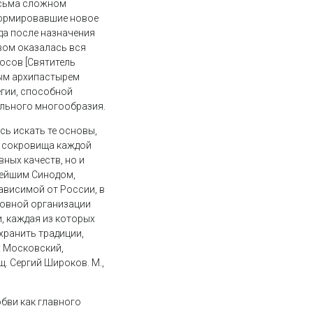
есьма сложном
 формировавшие новое
ода после назначения
вом оказалась вся
мосов [Святитель
овым архипастырем
егии, способной
ального многообразия.
сь искать те основы,
я сокровища каждой
ных качеств, но и
тейшим Синодом,
ависимой от России, в
ковной организации
, каждая из которых
хранить традиции,
х Московский,
щ. Сергий Широков. М.,
бви как главного