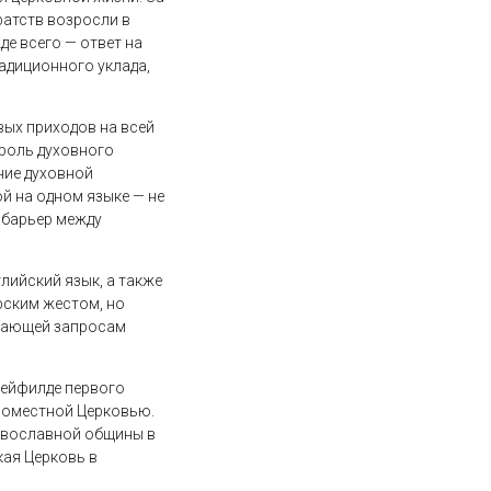
ратств возросли в
де всего — ответ на
адиционного уклада,
ых приходов на всей
 роль духовного
ние духовной
й на одном языке — не
 барьер между
лийский язык, а также
рским жестом, но
чающей запросам
Мейфилде первого
Поместной Церковью.
равославной общины в
кая Церковь в