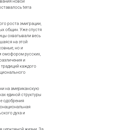
ования новой
ставалось terra
ого роста эмиграции,
ных общин. Уже спустя
ницы охватывали весь
шаяся на этой
овные, но и
м омофором русских,
 различения и
х традиций каждого
национального
ни на американскую
ках единой структуры
ле одобрения
гонациональная
ского духа и
я церковной жизни. За