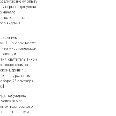
к религиозному опыту
ты веры, не допуская
о начало
, которая стала
ого видения,
 решением,
и. Нью-Йорк, на тот
очием миссионерской
проповеди
тия, святитель Тихон
И сколько храмов
ской Церкви? …
нно кафедральным
оборе, 25 сентября
.].
иру, побуждало
 человек мог
вято-Тихоновского
 нравственных и