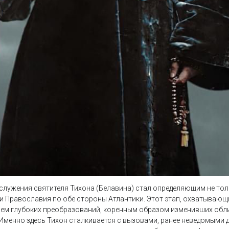
служения святителя Тихона (Белавина) стал определяющим не тол
ии Православия по обе стороны Атлантики. Этот этап, охватывающ
нем глубоких преобразований, коренным образом изменивших обл
 Именно здесь Тихон сталкивается с вызовами, ранее неведомыми д