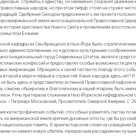
церковью. Стремясь к единству, он неизменно сохранял уважение 
 православных народов, но при этом твёрдо стоял на страже чисто
традиций. Одобрение Синодом предложенного им проекта положил
ероамериканской земле многонациональной Православной Церкви
в истории христианства Нового Света и проявлением апостольск
Промыслом Божиим.
ской кафедры из Сан-Франциско в Нью-Йорк было стратегическим
ько административными, но и духовно-культурными соображениям
 многонациональный город Соединённых Штатов, являлся средот
истианских конфессий и предоставлял особые возможности для 
вых американцев. Обращаясь к своей пастве по поводу этого собы
ш второй в мире и первый в стране сей. Каких народов здесь нет? 
е не быть здесь и представителю истинной Православной кафоличе
му, самому обширному и благолепному в нашей епархии, быть име
Тихон. Речь при первом служении в Нью-Йоркском кафедральном с
ихон – Патриарх Московский, Просветитель Северной Америки. С. 260
вие катастрофических событий, способных разметать паству по м
ь на американской земле крепкие духовные оплоты, где бы русский
и национальную память. В архипастырском слове на освящении С
ании он назвал новую обитель «прекрасным рассадником» лучших