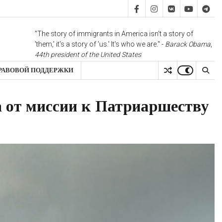
FB
IS
vk
YT
TG
"The story of immigrants in America isn't a story of
'them,' it's a story of 'us.' It's who we are." -
Barack Obama
,
44th president of the United States
РАВОВОЙ ПОДДЕРЖКИ
 от миссии к Патриаршеству