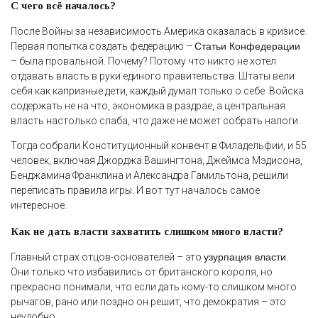
С чего всё началось?
После Войны за независимость Америка оказалась в кризисе.
Первая попытка создать федерацию –
Статьи Конфедерации
– была провальной. Почему? Потому что никто не хотел
отдавать власть в руки единого правительства. Штаты вели
себя как капризные дети, каждый думал только о себе. Войска
содержать не на что, экономика в раздрае, а центральная
власть настолько слаба, что даже не может собрать налоги.
Тогда собрали Конституционный конвент в Филадельфии, и 55
человек, включая Джорджа Вашингтона, Джеймса Мэдисона,
Бенджамина Франклина и Александра Гамильтона, решили
переписать правила игры. И вот тут началось самое
интересное.
Как не дать власти захватить слишком много власти?
Главный страх отцов-основателей – это
узурпация власти
.
Они только что избавились от британского короля, но
прекрасно понимали, что если дать кому-то слишком много
рычагов, рано или поздно он решит, что демократия – это
неудобно.