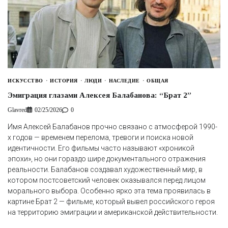
ИСКУССТВО
ИСТОРИЯ
ЛЮДИ
НАСЛЕДИЕ
ОБЩАЯ
Эмиграция глазами Алексея Балабанова: “Брат 2”
Glavred
02/25/2026
0
Имя Алексей Балабанов прочно связано с атмосферой 1990-
х годов — временем перелома, тревоги и поиска новой
идентичности. Его фильмы часто называют «хроникой
эпохи», но они гораздо шире документального отражения
реальности. Балабанов создавал художественный мир, в
котором постсоветский человек оказывался перед лицом
морального выбора. Особенно ярко эта тема проявилась в
картине Брат 2 — фильме, который вывел российского героя
на территорию эмиграции и американской действительности.