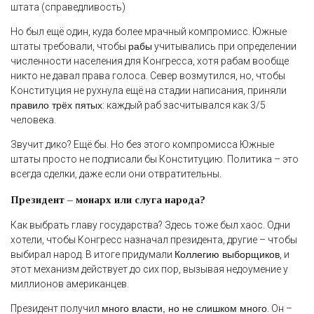
штата (справедливость)
Но был ещё один, куда более мрачный компромисс. Южные
штаты требовали, чтобы
рабы
учитывались при определении
численности населения для Конгресса, хотя рабам вообще
никто не давал права голоса. Север возмутился, но, чтобы
Конституция не рухнула ещё на стадии написания, приняли
правило трёх пятых
: каждый раб засчитывался как 3/5
человека.
Звучит дико? Ещё бы. Но без этого компромисса Южные
штаты просто не подписали бы Конституцию. Политика – это
всегда сделки, даже если они отвратительны.
Президент – монарх или слуга народа?
Как выбрать главу государства? Здесь тоже был хаос. Одни
хотели, чтобы Конгресс назначал президента, другие – чтобы
выбирал народ. В итоге придумали
Коллегию выборщиков
, и
этот механизм действует до сих пор, вызывая недоумение у
миллионов американцев.
Президент получил
много власти, но не слишком много
. Он –