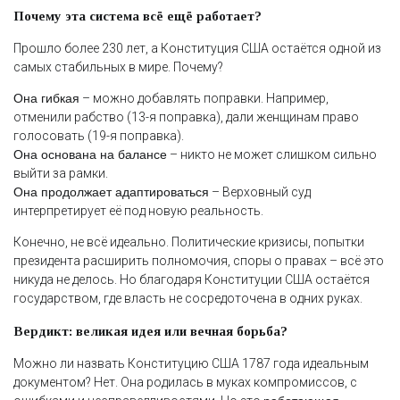
Почему эта система всё ещё работает?
Прошло более 230 лет, а Конституция США остаётся одной из
самых стабильных в мире. Почему?
Она гибкая
– можно добавлять поправки. Например,
отменили рабство (13-я поправка), дали женщинам право
голосовать (19-я поправка).
Она основана на балансе
– никто не может слишком сильно
выйти за рамки.
Она продолжает адаптироваться
– Верховный суд
интерпретирует её под новую реальность.
Конечно, не всё идеально. Политические кризисы, попытки
президента расширить полномочия, споры о правах – всё это
никуда не делось. Но благодаря Конституции США остаётся
государством, где власть не сосредоточена в одних руках.
Вердикт: великая идея или вечная борьба?
Можно ли назвать Конституцию США 1787 года идеальным
документом? Нет. Она родилась в муках компромиссов, с