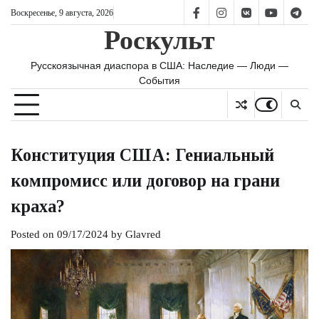
Skip
Воскресенье, 9 августа, 2026
FB
IS
vk
YT
TG
to
Роскульт
content
Русскоязычная диаспора в США: Наследие — Люди —
События
Конституция США: Гениальный
компромисс или договор на грани
краха?
Posted on
09/17/2024
by
Glavred