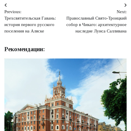
Навигация
Previous:
Next:
по
Трехсвятительская Гавань:
Православный Свято-Троицкий
записям
история первого русского
собор в Чикаго: архитектурное
поселения на Аляске
наследие Луиса Салливана
Рекомендации: