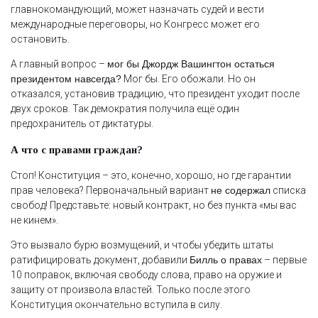
главнокомандующий, может назначать судей и вести
международные переговоры, но Конгресс может его
остановить.
А главный вопрос –
мог бы Джордж Вашингтон остаться
президентом навсегда?
Мог бы. Его обожали. Но он
отказался, установив традицию, что президент уходит после
двух сроков. Так демократия получила ещё один
предохранитель от диктатуры.
А что с правами граждан?
Стоп! Конституция – это, конечно, хорошо, но где гарантии
прав человека? Первоначальный вариант
не содержал
списка
свобод! Представьте: новый контракт, но без пункта «мы вас
не кинем».
Это вызвало бурю возмущений, и чтобы убедить штаты
ратифицировать документ, добавили
Билль о правах
– первые
10 поправок, включая свободу слова, право на оружие и
защиту от произвола властей. Только после этого
Конституция окончательно вступила в силу.