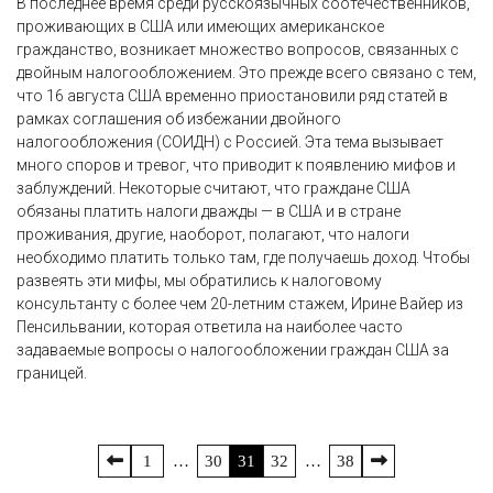
В последнее время среди русскоязычных соотечественников,
проживающих в США или имеющих американское
гражданство, возникает множество вопросов, связанных с
двойным налогообложением. Это прежде всего связано с тем,
что 16 августа США временно приостановили ряд статей в
рамках соглашения об избежании двойного
налогообложения (СОИДН) с Россией. Эта тема вызывает
много споров и тревог, что приводит к появлению мифов и
заблуждений. Некоторые считают, что граждане США
обязаны платить налоги дважды — в США и в стране
проживания, другие, наоборот, полагают, что налоги
необходимо платить только там, где получаешь доход. Чтобы
развеять эти мифы, мы обратились к налоговому
консультанту с более чем 20-летним стажем, Ирине Вайер из
Пенсильвании, которая ответила на наиболее часто
задаваемые вопросы о налогообложении граждан США за
границей.
Пагинация
1
…
30
31
32
…
38
записей