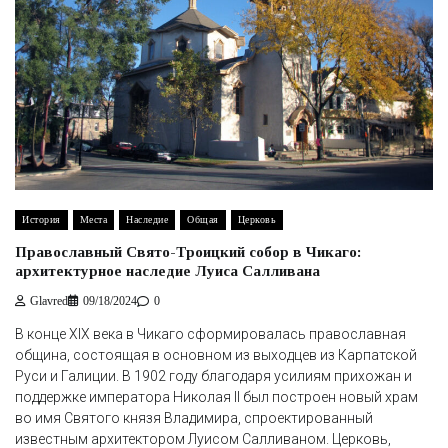
История
Места
Наследие
Общая
Церковь
Православный Свято-Троицкий собор в Чикаго:
архитектурное наследие Луиса Салливана
Glavred
09/18/2024
0
В конце XIX века в Чикаго сформировалась православная
община, состоящая в основном из выходцев из Карпатской
Руси и Галиции. В 1902 году благодаря усилиям прихожан и
поддержке императора Николая II был построен новый храм
во имя Святого князя Владимира, спроектированный
известным архитектором Луисом Салливаном. Церковь,