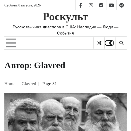
Skip
Суббота, 8 августа, 2026
FB
IS
vk
YT
TG
to
Роскульт
content
Русскоязычная диаспора в США: Наследие — Люди —
События
Автор:
Glavred
Home
Glavred
Page 31