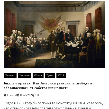
История
Наследие
Общая
Право
США
Билль о правах: Как Америка узаконила свободу и
обезопасилась от собственной власти
Glavred
09/25/2024
0
Когда в 1787 году была принята Конституция США, казалось,
что отцы-основатели создали безупречный механизм