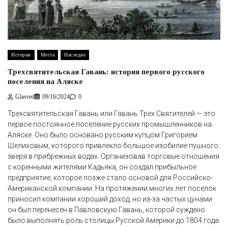
История
Места
Наследие
Трехсвятительская Гавань: история первого русского
поселения на Аляске
Glavred
09/16/2024
0
Трехсвятительская Гавань или Гавань Трех Святителей — это
первое постоянное поселение русских промышленников на
Аляске. Оно было основано русским купцом Григорием
Шелиховым, которого привлекло большое изобилие пушного
зверя в прибрежных водах. Организовав торговые отношения
с коренными жителями Кадьяка, он создал прибыльное
предприятие, которое позже стало основой для Российско-
Американской компании. На протяжении многих лет поселок
приносил компании хороший доход, но из-за частых цунами
он был перенесен в Павловскую Гавань, которой суждено
было выполнять роль столицы Русской Америки до 1804 года.