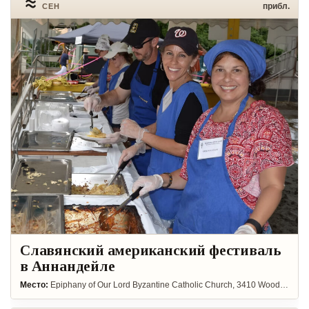
≈
прибл.
СЕН
Славянский американский фестиваль
в Аннандейле
Место:
Epiphany of Our Lord Byzantine Catholic Church, 3410 Woodburn Rd, Annandale, VA 22003