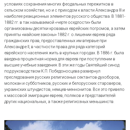
условиях сохранения многих феодальных пережитков в
сельском хозяйстве, но и с приходом к власти Александра III и
наиболее реакционных элементов русского общества. В 1881-
1882 гг. в так называемой «черте оседлости» были
организованы десятки кровавых еврейских погромов, а затем
приняты «майские законы» 1882 г. о лишении евреев ряда
гражданских прав, предоставленных им впервые при
Александре II, в частности права для ряда категорий
еврейского населения жить в крупных городах. В 1886 г. была
введена процентная норма для евреев при поступлении в
высшие учебные заведения. В эти же годы Святейший синод
под руководством К.П. Победоносцева развернул
преследования русских религиозных сектантов-духоборов,
молокан и субботников, русских и белорусских староверов,
украинских штундистов, немцев-меннонитов. Все это привело
к массовой эмиграции евреев, поляков и представителей
других национальных, а также религиозных меньшинств.