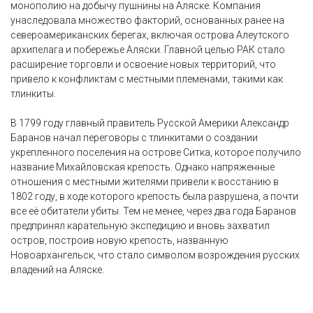
монополию на добычу пушнины на Аляске. Компания
унаследовала множество факторий, основанных ранее на
североамериканских берегах, включая острова Алеутского
архипелага и побережье Аляски. Главной целью РАК стало
расширение торговли и освоение новых территорий, что
привело к конфликтам с местными племенами, такими как
тлинкиты.
В 1799 году главный правитель Русской Америки Александр
Баранов начал переговоры с тлинкитами о создании
укрепленного поселения на острове Ситка, которое получило
название Михайловская крепость. Однако напряженные
отношения с местными жителями привели к восстанию в
1802 году, в ходе которого крепость была разрушена, а почти
все её обитатели убиты. Тем не менее, через два года Баранов
предпринял карательную экспедицию и вновь захватил
остров, построив новую крепость, названную
Новоархангельск, что стало символом возрождения русских
владений на Аляске.