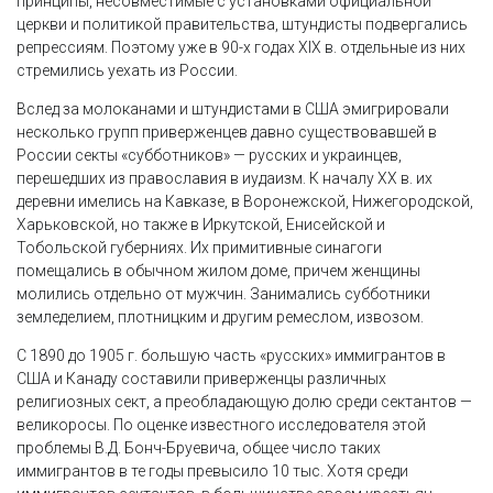
принципы, несовместимые с установками официальной
церкви и политикой правительства, штундисты подвергались
репрессиям. Поэтому уже в 90-х годах XIX в. отдельные из них
стремились уехать из России.
Вслед за молоканами и штундистами в США эмигрировали
несколько групп приверженцев давно существовавшей в
России секты «субботников» — русских и украинцев,
перешедших из православия в иудаизм. К началу XX в. их
деревни имелись на Кавказе, в Воронежской, Нижегородской,
Харьковской, но также в Иркутской, Енисейской и
Тобольской губерниях. Их примитивные синагоги
помещались в обычном жилом доме, причем женщины
молились отдельно от мужчин. Занимались субботники
земледелием, плотницким и другим ремеслом, извозом.
С 1890 до 1905 г. большую часть «русских» иммигрантов в
США и Канаду составили приверженцы различных
религиозных сект, а преобладающую долю среди сектантов —
великоросы. По оценке известного исследователя этой
проблемы В.Д. Бонч-Бруевича, общее число таких
иммигрантов в те годы превысило 10 тыс. Хотя среди