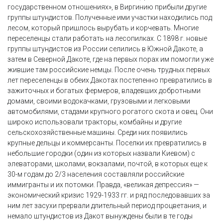
государственном отношениях», в Виргинию прибыли другие
группы штундистов. Полученные ими участки находились под
лесом, который пришлось вырубать и корчевать. Многие
переселенцы стали работать на лесопилках. С 1898 г. новые
группы штундистов из России селились в Южной Дакоте, а
затем в Северной Дакоте, где на первых порах им помогли уже
жившие там российские немцы. После очень трудных первых
лет переселенцы в обеих Дакотах постепенно превратились в
зажиточных и богатых фермеров, владевших добротными
домами, своими водокачками, грузовыми и легковыми
автомобилями, стадами крупного рогатого скота и овец. Они
широко использовали тракторы, комбайны и другие
сельскохозяйственные машины. Среди них появились
крупные дельцы и коммерсанты. Поселки их превратились в
небольшие городки (один из которых назвали Киевом) с
элеваторами, школами, вокзалами, почтой, в которых еще к
30-м годам до 2/3 населения составляли российские
иммигранты и их потомки. Правда, «великая депрессия» —
экономический кризис 1929-1933 гг. и ряд последовавших за
ним лет засухи прервали длительный период процветания, и
немало штундистов из Дакот вынуждены были в те годы