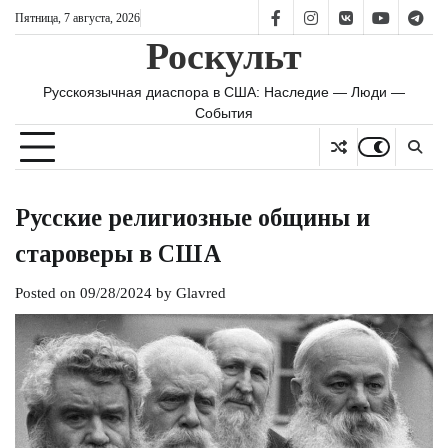
Skip
Пятница, 7 августа, 2026
FB
IS
vk
YT
TG
to
Роскульт
content
Русскоязычная диаспора в США: Наследие — Люди —
События
Русские религиозные общины и
староверы в США
Posted on
09/28/2024
by
Glavred