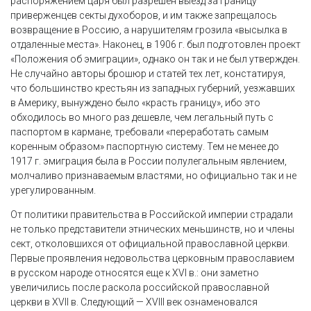
распоряжением царя был разрешен выезд за границу
приверженцев секты духоборов, и им также запрещалось
возвращение в Россию, а нарушителям грозила «высылка в
отдаленные места». Наконец, в 1906 г. был подготовлен проект
«Положения об эмиграции», однако он так и не был утвержден.
Не случайно авторы брошюр и статей тех лет, констатируя,
что большинство крестьян из западных губерний, уезжавших
в Америку, вынуждено было «красть границу», ибо это
обходилось во много раз дешевле, чем легальный путь с
паспортом в кармане, требовали «переработать самым
коренным образом» паспортную систему. Тем не менее до
1917 г. эмиграция была в России полулегальным явлением,
молчаливо признаваемым властями, но официально так и не
урегулированным.
От политики правительства в Российской империи страдали
не только представители этнических меньшинств, но и члены
сект, отколовшихся от официальной православной церкви.
Первые проявления недовольства церковным православием
в русском народе относятся еще к XVI в.: они заметно
увеличились после раскола российской православной
церкви в XVII в. Следующий — XVIII век ознаменовался