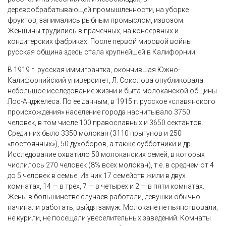
деревообрабатывающей промышленности, на уборке
фруктов, занимались рыбным промыслом, извозом.
Женщины трудились в прачечных, на консервных и
кондитерских фабриках. После первой мировой войны
русская община здесь стала крупнейшей в Калифорнии.
В 1919 г. русская иммигрантка, окончившая Южно-
Калифорнийский университет, Л. Соколова опубликовала
небольшое исследование жизни и быта молоканской общины
Лос-Анджелеса. По ее данным, в 1915 г. русское «славянского
происхождения» население города насчитывало 3750
человек, в том числе 100 православных и 3650 сектантов.
Среди них было 3350 молокан (3110 прыгунов и 250
«постоянных»), 50 духоборов, а также субботники и др.
Исследование охватило 50 молоканских семей, в которых
числилось 270 человек (8% всех молокан), т.е. в среднем от 4
до 5 человек в семье. Из них 17 семейств жили в двух
комнатах, 14 — в трех, 7 — в четырех и 2 — в пяти комнатах.
Жены в большинстве случаев работали, девушки обычно
начинали работать, выйдя замуж. Молокане не пьянствовали,
не курили, не посещали увеселительных заведений. Комнаты