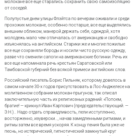
молокане все еще старались сохранить свою самоизоляцию
от соседей.
Полупустые днем улицы Флэйтса по вечерам оживали и среди
прохожих молокане, особенно постарше, все еще выделялись
внешним обликом, манерой держать себя, одеждой, хотя
молодежь мало чем отличалась от американцев и свободно
изъяснялась на английском. Старики же и многие пожилые
все еще сохраняли бороды и носили чисто русскую одежду,
разве что сменили сапоги на американские ботинки. Речь их
все еще напоминала речь крестьян Саратовской или
Тамбовской губерний без всякой примеси английских слов.
Российский писатель Борис Пильняк, которому довелось в
самом начале 30-х годов присутствовать в Лос-Анджелесе на
молитвенном собрании молокан-прыгунов, так описал
заключительную часть их религиозных радений: «Попоем,
братие! — крикнул Иван Карпович (председательствующий. —
Э.Н.)… Надо отдать справедливость, пели исступленно,
восторженно, изуверски…, начав замедленными ритмами, и
ритмы затем все время ускоряя. К концу пения была уже не
песнь, но истерический, гипнотический замкнутый круг