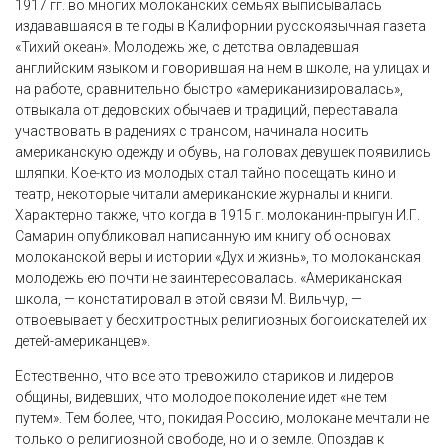
1917 гг. во многих молоканских семьях выписывалась
издававшаяся в те годы в Калифорнии русскоязычная газета
«Тихий океан». Молодежь же, с детства овладевшая
английским языком и говорившая на нем в школе, на улицах и
на работе, сравнительно быстро «американизировалась»,
отвыкала от дедовских обычаев и традиций, переставала
участвовать в радениях с трансом, начинала носить
американскую одежду и обувь, на головах девушек появились
шляпки. Кое-кто из молодых стал тайно посещать кино и
театр, некоторые читали американские журналы и книги.
Характерно также, что когда в 1915 г. молоканин-прыгун И.Г.
Самарин опубликовал написанную им книгу об основах
молоканской веры и истории «Дух и жизнь», то молоканская
молодежь ею почти не заинтересовалась. «Американская
школа, — констатировал в этой связи М. Вильчур, —
отвоевывает у бесхитростных религиозных богоискателей их
детей-американцев».
Естественно, что все это тревожило стариков и лидеров
общины, видевших, что молодое поколение идет «не тем
путем». Тем более, что, покидая Россию, молокане мечтали не
только о религиозной свободе, но и о земле. Опоздав к