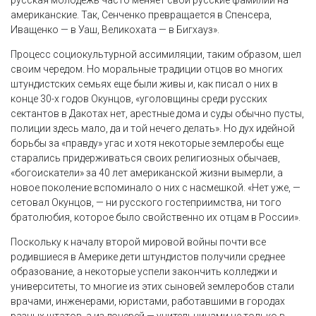
американские. Так, Сенченко превращается в Спенсера,
Иващенко — в Уаш, Великохата — в Бигхауз».
Процесс социокультурной ассимиляции, таким образом, шел
своим чередом. Но моральные традиции отцов во многих
штундистских семьях еще были живы и, как писал о них в
конце 30-х годов Окунцов, «уголовщины среди русских
сектантов в Дакотах нет, арестные дома и суды обычно пусты,
полиции здесь мало, да и той нечего делать». Но дух идейной
борьбы за «правду» угас и хотя некоторые землеробы еще
старались придерживаться своих религиозных обычаев,
«богоискатели» за 40 лет американской жизни вымерли, а
новое поколение вспоминало о них с насмешкой. «Нет уже, —
сетовал Окунцов, — ни русского гостеприимства, ни того
братолюбия, которое было свойственно их отцам в России».
Поскольку к началу второй мировой войны почти все
родившиеся в Америке дети штундистов получили среднее
образование, а некоторые успели закончить колледжи и
университеты, то многие из этих сыновей землеробов стали
врачами, инженерами, юристами, работавшими в городах
разных штатов, а из дочерей — учительницами не только в