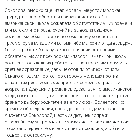
Соколова, высоко оценивая моральные устои молокан,
природные способности и прилежание их детей в
американской школе, сожалела об отсутствии у них времени
для детских игр и развлечений из-за возлагавшихся
родителями обязанностей по домашнему хозяйству и
присмотру за младшими детьми, ибо матери и отцы весь день
были на работе. А сразу же по окончании сыновьями
обязательных для всех восьми классов начальной школы
родители посылали их работать, не позволяя им получить
среднее образование, дабы не отошли от «веры отцов».
Однако с годами протест со стороны молодых против
старинных религиозных запретов и семейных традиций
возрастал. Девушки стремились одеваться по американской
моде, ходить на танцы и в кино, все чаще возражали против
брака по выбору родителей, а не по любви. Более того, ко
времени обследования, проведенного среди молокан Лос-
Анджелеса Соколовой, шесть из девушек вопреки
строжайшему запрету вышли замуж не только самовольно,
но за «иноверцев». Родители от них отказались, а община
подвергла остракизму.