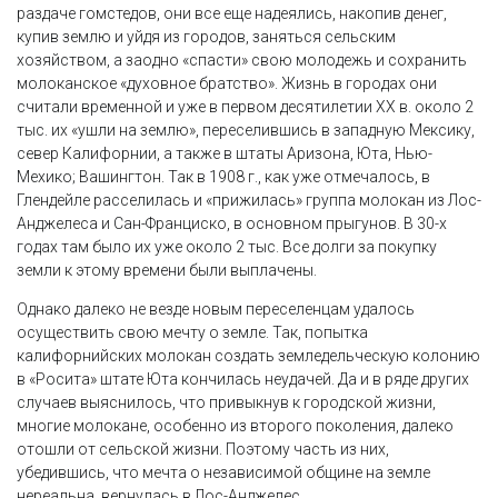
раздаче гомстедов, они все еще надеялись, накопив денег,
купив землю и уйдя из городов, заняться сельским
хозяйством, а заодно «спасти» свою молодежь и сохранить
молоканское «духовное братство». Жизнь в городах они
считали временной и уже в первом десятилетии XX в. около 2
тыс. их «ушли на землю», переселившись в западную Мексику,
север Калифорнии, а также в штаты Аризона, Юта, Нью-
Мехико; Вашингтон. Так в 1908 г., как уже отмечалось, в
Глендейле расселилась и «прижилась» группа молокан из Лос-
Анджелеса и Сан-Франциско, в основном прыгунов. В 30-х
годах там было их уже около 2 тыс. Все долги за покупку
земли к этому времени были выплачены.
Однако далеко не везде новым переселенцам удалось
осуществить свою мечту о земле. Так, попытка
калифорнийских молокан создать земледельческую колонию
в «Росита» штате Юта кончилась неудачей. Да и в ряде других
случаев выяснилось, что привыкнув к городской жизни,
многие молокане, особенно из второго поколения, далеко
отошли от сельской жизни. Поэтому часть из них,
убедившись, что мечта о независимой общине на земле
нереальна, вернулась в Лос-Анджелес.