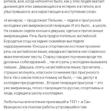
ритмов, вой, когда непонятно было, как у этих людей хватает
дыхания для этих замыкающихся в истерию и в гипноз, все
убыстрявшихся, все нарастающих в исступлении слов».
«А вечером, — продолжает Пильняк, — ездили к прыгунской
молодежи уже американской генерации. И это было… в школе.
На скамьях сидели юноши и девушки, одетые и причесанные
американцами. Речь была предпочтительно английской.
Бородатые отцы на задних скамейках выглядели
недоразумением. Юноша в спортивном костюме произнес
речь на английском языке, изредка вставляя в нее славянско-
евангелические тексты. Старец говорил поучения вроде тех
духовных собеседований…, так его речь у молодежи вызывала
смешки… Девушка, опять на английском языке, прочитала…,
страшно волнуясь, классное сочинение про прыгунского
бога. Ни о каком плясе и помину не было, — так, диспут в
колледже при родителях… Вторая генерация прыгунов — это
уже американцы, плохо говорящие по-русски, спортсмены и
люди, ходящие в школу и колледжи».
Любопытны впечатления приехавшей в 1931 г. в Сан-
Франциско и в поисках работы устроившейся там