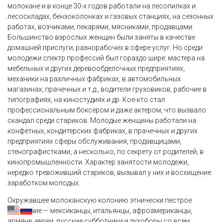
молокане и в конце 30-х годов работали на лесопилках и
лесоскладах, бензоколонках и газовых станциях, на сезонных
работах, возчиками, пекарями, мясниками, продавцами.
Большинство взрослых женщин были заняты в качестве
домашней прислуги, разнорабочих в сфере услуг. Но среди
молодежи спектр профессий был гораздо шире: мастера на
мебельных и других деревообделочных предприятиях,
механики на различных фабриках, в автомобильных
магазинах, прачечных и т.д., водители грузовиков, рабочие в
типографиях, на киностудиях и др. Кое-кто стал
профессиональным боксером и даже актером, что вызвало
скандал среди стариков. Молодые женщины работали на
конфетных, кондитерских фабриках, в прачечных и других
предприятиях сферы обслуживания, продавщицами,
стенографистками, а несколько, по секрету от родителей, в
кинопромышленности. Характер занятости молодежи,
нередко тревоживший стариков, вызывал у них и восхищение
заработком молодых.
Окружавшее молоканскую колонию этнически пестрое
население — мексиканцы, итальянцы, афроамериканцы,
армяне, евреи, русские субботники и духоборы со всем