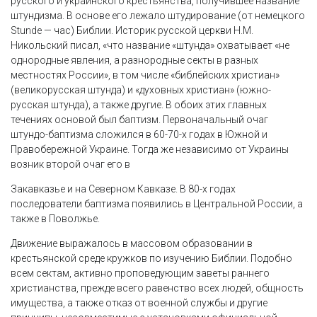
русского и украинского крестьянства, получившее название
штундизма. В основе его лежало штудирование (от немецкого
Stunde — час) Библии. Историк русской церкви Н.М.
Никольский писал, «что название «штунда» охватывает «не
однородные явления, а разнородные секты в разных
местностях России», в том числе «библейских христиан»
(великорусская штунда) и «духовных христиан» (южно-
русская штунда), а также другие. В обоих этих главных
течениях основой был баптизм. Первоначальный очаг
штундо-баптизма сложился в 60-70-х годах в Южной и
Правобережной Украине. Тогда же независимо от Украины
возник второй очаг его в
Закавказье и на Северном Кавказе. В 80-х годах
последователи баптизма появились в Центральной России, а
также в Поволжье.
Движение выражалось в массовом образовании в
крестьянской среде кружков по изучению Библии. Подобно
всем сектам, активно проповедующим заветы раннего
христианства, прежде всего равенство всех людей, общность
имущества, а также отказ от военной службы и другие