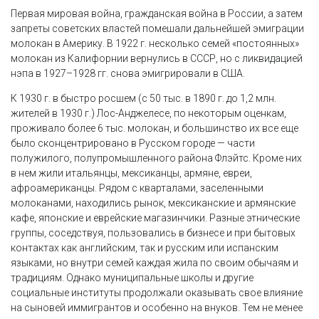
Первая мировая война, гражданская война в России, а затем
запреты советских властей помешали дальнейшей эмиграции
молокан в Америку. В 1922 г. несколько семей «постоянных»
молокан из Калифорнии вернулись в СССР, но с ликвидацией
нэпа в 1927–1928 гг. снова эмигрировали в США.
К 1930 г. в быстро росшем (с 50 тыс. в 1890 г. до 1,2 млн.
жителей в 1930 г.) Лос-Анджелесе, по некоторым оценкам,
проживало более 6 тыс. молокан, и большинство их все еще
было сконцентрировано в Русском городе — части
полужилого, полупромышленного района Флэйтс. Кроме них
в нем жили итальянцы, мексиканцы, армяне, евреи,
афроамериканцы. Рядом с кварталами, заселенными
молоканами, находились рынок, мексиканские и армянские
кафе, японские и еврейские магазинчики. Разные этнические
группы, соседствуя, пользовались в бизнесе и при бытовых
контактах как английским, так и русским или испанским
языками, но внутри семей каждая жила по своим обычаям и
традициям. Однако муниципальные школы и другие
социальные институты продолжали оказывать свое влияние
на сыновей иммигрантов и особенно на внуков. Тем не менее