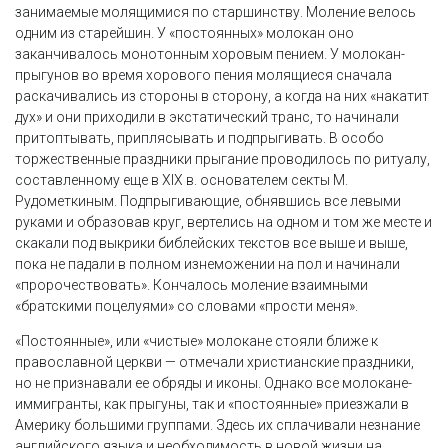
занимаемые молящимися по старшинству. Моление велось
одним из старейшин. У «постоянных» молокан оно
заканчивалось монотонным хоровым пением. У молокан-
прыгунов во время хорового пения молящиеся сначала
раскачивались из стороны в сторону, а когда на них «накатит
дух» и они приходили в экстатический транс, то начинали
притоптывать, приплясывать и подпрыгивать. В особо
торжественные праздники прыгание проводилось по ритуалу,
составленному еще в XIX в. основателем секты М.
Рудометкиным. Подпрыгивающие, обнявшись все левыми
руками и образовав круг, вертелись на одном и том же месте и
скакали под выкрики библейских текстов все выше и выше,
пока не падали в полном изнеможении на пол и начинали
«пророчествовать». Кончалось моление взаимными
«братскими поцелуями» со словами «прости меня».
«Постоянные», или «чистые» молокане стояли ближе к
православной церкви — отмечали христианские праздники,
но не признавали ее обряды и иконы. Однако все молокане-
иммигранты, как прыгуны, так и «постоянные» приезжали в
Америку большими группами. Здесь их сплачивали незнание
английского языка и необходимость в новой жизни на