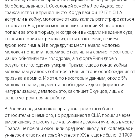
50 обследованных Л. Соколовой семей в Лос-Анджелесе
гражданство не принял никто. Когда весной 1917 г. США
вступили в войну, молокане отказывались регистрироваться
в солдаты. В одной из молоканских колоний 34 человека
попали за это в тюрьму, и когда они выходили из здания суда,
то вся колония встречала их, стоя на коленях, пением
духовного гимна. И в ряде других мест немало молодых
молокан попали в тюрьму за отказ идти в армию. Некоторые
из них объявили там голодовку, а в форте Рили двое в
результате голодовки умерли. Правда, еще до конца войны
молоканам удалось добиться в Вашингтоне освобождения от
призыва в армию. И хотя, по некоторым данным, около 5%
молокан взяли документы, необходимые для оформления
натурализации, делалось это, как пишет Окунцов, лишь с
целью устроиться на работу.
В России среди молокан-прыгунов грамотных было
относительно немного, но родившиеся в США прошли через
американскую школу, где мальчики и девочки учились вместе.
Правда, не все они окончили среднюю школу, а в колледжах и
университетах их в первой четверти XX в. еще не было. В 1909-