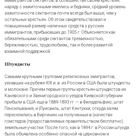
иммигрантов сектантов, в большинстве своем крестьян,
наряду с зажиточными имелись и бедняки, средний уровень
зажиточности сектантов почти всегда был выше, чем у
остальных крестьян. Об этом свидетельствовал и
повышенный размер наличных средств у русских
иммигрантов, прибыювших до 1905 г. Объясняется как
обязательными среди сектантов трезвенностью,
бережливостью, трудолюбием,, так и более развитой
взаимной поддержкой
Штундисты
Самыми крупными группами религиозных эмигрантов,
уехавших на рубеже XIX и. в. из России в США были штундисты
и молокане. Причем первые группы крестьян-штундистов из
Каневского и Звенигородского уездов Киевской губернии
прибыли в США еще в 1889-1893 гг. — в Филадельфию, штат
Пенсильвания, и |Луисвиль, штат Кентукки, откуда затем
переселились в Виргинию на полученные в (качестве
гомстедов (предоставляемых правительством бесплатно)
земельные участки. После того, как в 1894 г. в России штунда
была объявлена особенно опасной «в церковном и