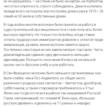
их не украшались — на стенах не было ни картин, ни портретов,
чистота и опрятность строго соблюдались. Деньги копились
прежде всего на покупку или постройку дома и уже в 1915 г. 26
семей из 50 жили в собственных домах.
В годы войны многие молокане были приняты на работу в
судостроительной про-мышленности и стали получать более
высокую зарплату. Но только после войны, когда ставки
оплаты труда русских иммигрантов уравняли с оплатой труда
американцев, уровень жизни молокан заметно вырос.
Постепенно некоторые из них завели мелкую торговлю. Часть
домовладельцев сдавали одну-две комнаты жильцам-
единоверцам. Юноши по окончании 8 классов начальной
школы часто бросали учебу и шли работать.
В Сан-Франциско молокан было меньше и организованы они
были слабее, чем в Лос-Анджелесе, но общее число
различного рода русских сектантов — баптистов, духоборов,
субботников, а также староверов приближалось к 3 тыс.
Жили они тогда почти все в районе так называемой Русской
Горки, напоминавшей, по словам М. Вильчура, «большую
русскую деревню», и делились на 11 разных и «нередко