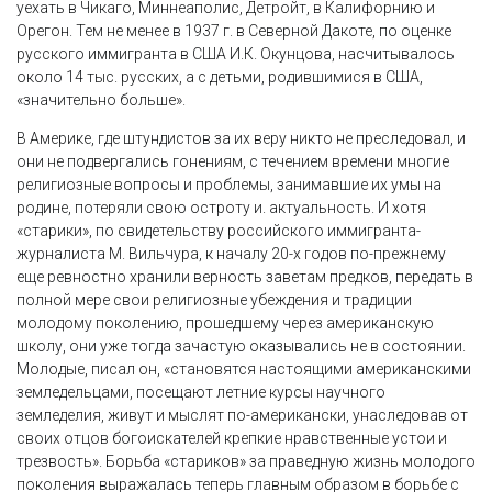
уехать в Чикаго, Миннеаполис, Детройт, в Калифорнию и
Орегон. Тем не менее в 1937 г. в Северной Дакоте, по оценке
русского иммигранта в США И.К. Окунцова, насчитывалось
около 14 тыс. русских, а с детьми, родившимися в США,
«значительно больше».
В Америке, где штундистов за их веру никто не преследовал, и
они не подвергались гонениям, с течением времени многие
религиозные вопросы и проблемы, занимавшие их умы на
родине, потеряли свою остроту и. актуальность. И хотя
«старики», по свидетельству российского иммигранта-
журналиста М. Вильчура, к началу 20-х годов по-прежнему
еще ревностно хранили верность заветам предков, передать в
полной мере свои религиозные убеждения и традиции
молодому поколению, прошедшему через американскую
школу, они уже тогда зачастую оказывались не в состоянии.
Молодые, писал он, «становятся настоящими американскими
земледельцами, посещают летние курсы научного
земледелия, живут и мыслят по-американски, унаследовав от
своих отцов богоискателей крепкие нравственные устои и
трезвость». Борьба «стариков» за праведную жизнь молодого
поколения выражалась теперь главным образом в борьбе с