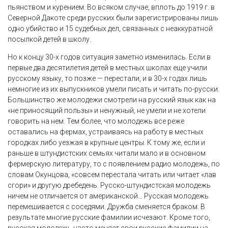
пьянством и курением. Во всяком случае, вплоть до 1919 г. в
Северной Дакоте среди русских были зарегистрированы лишь
одно убийство и 15 судебных дел, связанных с неаккуратной
посылкой детей в школу.
Но к концу 30-х годов ситуация заметно изменилась. Если в
первые два десятилетия детей в местных школах еще учили
русскому языку, то позже — перестали, и в 30-х годах лишь
немногие из их выпускников умели писать и читать по-русски.
Большинство же молодежи смотрели на русский язык как на
«не приносящий пользы» и ненужный, не умели и не хотели
говорить на нем. Тем более, что молодежь все реже
оставались на фермах, устраиваясь на работу в местных
городках либо уезжая в крупные центры. К тому же, если и
раньше в штундистских семьях читали мало и в основном
фермерскую литературу, то с появлением радио молодежь, по
словам Окунцова, «совсем перестала читать или читает «лав
сгори» и другую дребедень. Русско-штундистская молодежь
ничем не отличается от американской… Русская молодежь
перемешивается с соседями. Дружба сменяется браком. В
результате многие русские фамилии исчезают. Кроме того,
русская молодежь часто меняет свои русские фамилии на