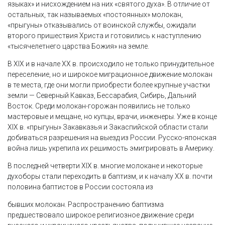
языках» и нисхождением на них «святого духа». В отличие от
остальных, так называемых «постоянных» молокан,
«прыгуны» отказывались от воинской службы, ожидали
второго пришествия Христа и готовились к наступлению
«тысячелетнего царства Божия» на земле.
В XIX и в начале XX в. происходило не только принудительное
переселение, но и широкое миграционное движение молокан
в те места, где они могли приобрести более крупные участки
земли — Северный Кавказ, Бессарабия, Сибирь, Дальний
Восток. Среди молокан-горожан появились не только
мастеровые и мещане, но купцы, врачи, инженеры. Уже в конце
XIX в. «прыгуны» Закавказья и Закаспийской области стали
добиваться разрешения на выезд из России. Русско-японская
война лишь укрепила их решимость эмигрировать в Америку.
В последней четверти XIX в. многие молокане и некоторые
духоборы стали переходить в баптизм, и к началу XX в. почти
половина баптистов в России состояла из
бывших молокан. Распространению баптизма
предшествовало широкое религиозное движение среди