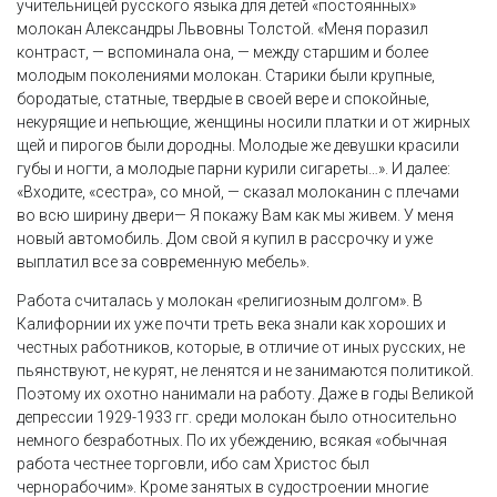
учительницей русского языка для детей «постоянных»
молокан Александры Львовны Толстой. «Меня поразил
контраст, — вспоминала она, — между старшим и более
молодым поколениями молокан. Старики были крупные,
бородатые, статные, твердые в своей вере и спокойные,
некурящие и непьющие, женщины носили платки и от жирных
щей и пирогов были дородны. Молодые же девушки красили
губы и ногти, а молодые парни курили сигареты…». И далее:
«Входите, «сестра», со мной, — сказал молоканин с плечами
во всю ширину двери— Я покажу Вам как мы живем. У меня
новый автомобиль. Дом свой я купил в рассрочку и уже
выплатил все за современную мебель».
Работа считалась у молокан «религиозным долгом». В
Калифорнии их уже почти треть века знали как хороших и
честных работников, которые, в отличие от иных русских, не
пьянствуют, не курят, не ленятся и не занимаются политикой.
Поэтому их охотно нанимали на работу. Даже в годы Великой
депрессии 1929-1933 гг. среди молокан было относительно
немного безработных. По их убеждению, всякая «обычная
работа честнее торговли, ибо сам Христос был
чернорабочим». Кроме занятых в судостроении многие