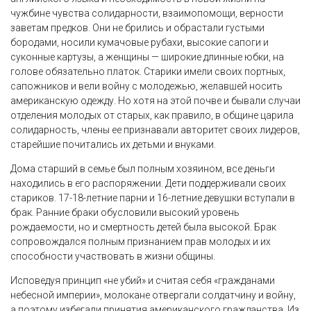
чужбине чувства солидарности, взаимопомощи, верности
заветам предков. Они не брились и обрастали густыми
бородами, носили кумачовые рубахи, высокие сапоги и
суконные картузы, а женщины — широкие длинные юбки, на
голове обязательно платок. Старики имели своих портных,
сапожников и вели войну с молодежью, желавшей носить
американскую одежду. Но хотя на этой почве и бывали случаи
отделения молодых от старых, как правило, в общине царила
солидарность, члены ее признавали авторитет своих лидеров,
старейшие почитались их детьми и внуками.
Дома старший в семье был полным хозяином, все деньги
находились в его распоряжении. Дети поддерживали своих
стариков. 17-18-летние парни и 16-летние девушки вступали в
брак. Ранние браки обусловили высокий уровень
рождаемости, но и смертность детей была высокой. Брак
сопровождался полным признанием прав молодых и их
способности участвовать в жизни общины.
Исповедуя принцип «не убий» и считая себя «гражданами
небесной империи», молокане отвергали солдатчину и войну,
а поэтому избегали принятия американского гражданства. Из