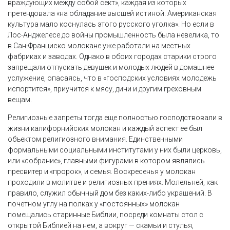
враждующих между собой сект», каждая из которых
претендовала «на обладание высшей истиной. Американская
культура мало коснулась этого русского уголка». Но если в
Лос-Анджелесе до войны промышленность была невелика, то
в Сан-Франциско молокане уже работали на местных
фабриках и заводах. Однако в обоих городах старики строго
запрещали отпускать девушек и молодых людей в домашнее
услужение, опасаясь, что в «господских условиях молодежь
испортится», приучится к мясу, дичи и другим греховным
вещам.
Религиозные запреты тогда еще полностью господствовали в
жизни калифорнийских молокан и каждый аспект ее был
объектом религиозного внимания. Единственными
формальными социальными институтами у них были церковь,
или «собрание», главными фигурами в котором являлись
пресвитер и «пророк», и семья. Воскресенья у молокан
проходили в молитве и религиозных прениях. Молельней, как
правило, служил обычный дом без каких-либо украшений. В
почетном углу на полках у «постоянных» молокан
помещались старинные Библии, посреди комнаты стол с
открытой Библией на нем, а вокруг — скамьи и стулья,