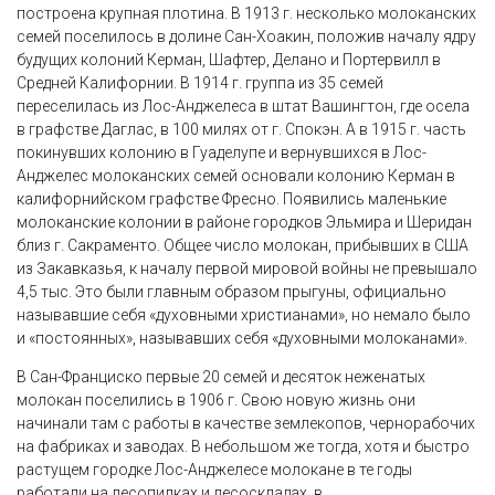
построена крупная плотина. В 1913 г. несколько молоканских
семей поселилось в долине Сан-Хоакин, положив началу ядру
будущих колоний Керман, Шафтер, Делано и Портервилл в
Средней Калифорнии. В 1914 г. группа из 35 семей
переселилась из Лос-Анджелеса в штат Вашингтон, где осела
в графстве Даглас, в 100 милях от г. Спокэн. А в 1915 г. часть
покинувших колонию в Гуаделупе и вернувшихся в Лос-
Анджелес молоканских семей основали колонию Керман в
калифорнийском графстве Фресно. Появились маленькие
молоканские колонии в районе городков Эльмира и Шеридан
близ г. Сакраменто. Общее число молокан, прибывших в США
из Закавказья, к началу первой мировой войны не превышало
4,5 тыс. Это были главным образом прыгуны, официально
называвшие себя «духовными христианами», но немало было
и «постоянных», называвших себя «духовными молоканами».
В Сан-Франциско первые 20 семей и десяток неженатых
молокан поселились в 1906 г. Свою новую жизнь они
начинали там с работы в качестве землекопов, чернорабочих
на фабриках и заводах. В небольшом же тогда, хотя и быстро
растущем городке Лос-Анджелесе молокане в те годы
работали на лесопилках и лесоскладах, в