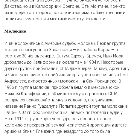
Дакотах, но и в Калифорнии, Орегоне, Юте, Монтане. Кое-кто
из штундистов второго поколения занимал общественные и
политические посты в местных институтах власти.
Молокане
Иначе сложились в Америке судьбы молокан. Первая группа
молокан-прыгунов из Закавказья — из района Карса — в
составе 30 человек через Батум, Одессу, Бремен, Нью-Йорк
добралась до Калифорнии и осела там в 1904 г. Некоторые
другие группы прибывали в США даже через Панаму, Аргентину
и Чили. Большинство прибывших прыгунов поселились в Лос-
Анджелесе, а «постоянных» молокан — в Сан-Франциско. В
1906 г. группа молокан приобрела землю в мексиканской
Нижней Калифорнии, в 60 милях к югу от границы с США,
создав сельскохозяйственную колонию, получившую
название Ранчо Гуадалупе. Попытка другой группы молокан в
1906–1907 гг. обосноваться на Гавайях потерпела неудачу.
Но в 1911 г. группе прыгунов удалось основать свою
колонию с прекрасной землей и системой ирригации в штате
Аризона близ г. Глендейл, где незадолго до того была