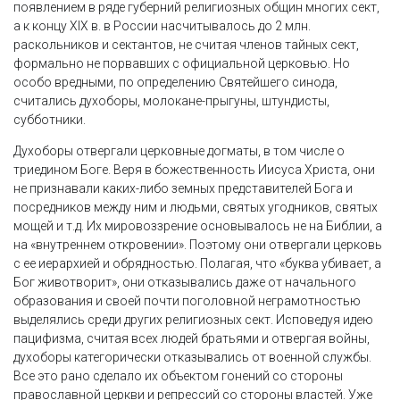
появлением в ряде губерний религиозных общин многих сект,
а к концу XIX в. в России насчитывалось до 2 млн.
раскольников и сектантов, не считая членов тайных сект,
формально не порвавших с официальной церковью. Но
особо вредными, по определению Святейшего синода,
считались духоборы, молокане-прыгуны, штундисты,
субботники.
Духоборы отвергали церковные догматы, в том числе о
триедином Боге. Веря в божественность Иисуса Христа, они
не признавали каких-либо земных представителей Бога и
посредников между ним и людьми, святых угодников, святых
мощей и т.д. Их мировоззрение основывалось не на Библии, а
на «внутреннем откровении». Поэтому они отвергали церковь
с ее иерархией и обрядностью. Полагая, что «буква убивает, а
Бог животворит», они отказывались даже от начального
образования и своей почти поголовной неграмотностью
выделялись среди других религиозных сект. Исповедуя идею
пацифизма, считая всех людей братьями и отвергая войны,
духоборы категорически отказывались от военной службы.
Все это рано сделало их объектом гонений со стороны
православной церкви и репрессий со стороны властей. Уже