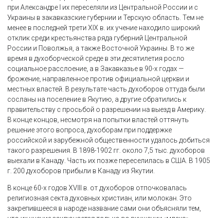
при Александре I их переселяли из Центральной России и с
Украины в закавказские губернии и Терскую область. Тем не
менее в последней трети XIX в. их учение находило широкий
отклик среди крестьянства ряда губерний Центральной
России и Поволжья, а также Восточной Украины. В то же
время в духоборческой среде в эти десятилетия росло
социальное расслоение, а в Закавказье в 90-х годах —
брожение, направленное против официальной церкви и
местных властей. В результате часть духоборов оттуда были
сосланы на поселение в Якутию, а другие обратились к
правительству с просьбой о разрешении на выезд в Америку.
В конце концов, несмотря на попытки властей оттянуть
решение этого вопроса, духоборам при поддержке
российской и зарубежной общественности удалось добиться
такого разрешения. В 1898-1902 гг. около 7,5 тыс. духоборов
выехали в Канаду. Часть их позже переселилась в США. В 1905
г. 200 духоборов прибыли в Канаду из Якутии.
В конце 60-х годов XVIII в. от духоборов отпочковалась
религиозная секта духовных христиан, или молокан. Это
закрепившееся в народе название сами они объясняли тем,