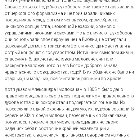
что их учение заключается только во вкушении «млека» —
Слова Божьего. Подобно духоборам, они также отказывались
от церковного формализма и не признавали никаких
посредников между Богом и человеком, кроме Христа,
никакого священства, церковной иерархии, храмов с
украшениями, иконами и свечами. Но в отличие от духоборов,
они основывали свое вероучение на Библии, не отвергали
церковный догмат о триедином Боге и никогда не вступали в
острый конфликт с государством. Истинным смыслом жизни,
спасения и блаженства человека молокане считали
раскрытие заложенного в него Богом доброго начала,
нравственного совершенства людей. В их общинах не было ни
старших, ни младших, все считались равными во Христе.
Хотя указом Александра I молоканам в 1805 г. было дано
право исповедовать свою веру, под нажимом православного
духовенства они вскоре стали подвергаться гонениям. Их
переселяли с одной окраины на другую, их лидеров ссылали. В
середине XIX в. среди молокан, переселенных в Закавказье,
появилось течение «прыгунов», приводивших на своих
радениях себя в состояние крайней экзальтации и
неистовства, с верчением, прыганьем, говорением на «иных