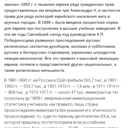
законы» 1882 г. о лишении евреев ряда гражданских прав,
предоставленных им впервые при Александре II, в частности
права для ряда категорий еврейского населения жить в
крупных городах. В 1886 г. была введена процентная норма
для евреев при поступлении в высшие учебные заведения. В
эти же годы Святейший синод под руководством К.П.
Победоносцева развернул преследования русских
религиозных сектантов-духоборов, молокан и субботников,
русских и белорусских староверов, украинских штундистов,
немцев-меннонитов. Все это привело к массовой эмиграции
евреев, поляков и представителей других национальных, а
также религиозных меньшинств.
В 1881-1890 гг. из России в США прибыли 265,7 тыс., в 1891-
1900 гг. — 593,7 тыс., в 1901-1910 гг. — 1,6 млн., в 1911-1914 гг.
— 868 тыс., в 1915-1917 гг. — около 47 тыс. иммигрантов. Но
поскольку до 1898 г. американская иммиграционная
статистика учитывала, как правило, лишь страну
происхождения иммигранта без указания его этнического
происхождения, то, судя по первому десятилетию XX в., на
которое пришлась почти половина всех российских