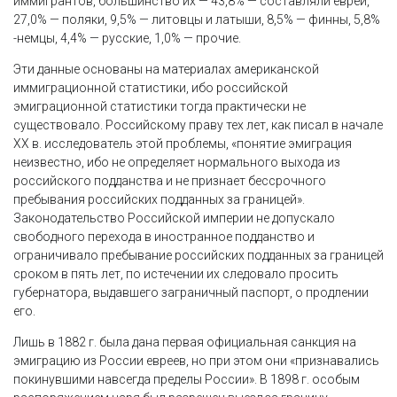
иммигрантов, большинство их — 43,8% — составляли евреи,
27,0% — поляки, 9,5% — литовцы и латыши, 8,5% — финны, 5,8%
-немцы, 4,4% — русские, 1,0% — прочие.
Эти данные основаны на материалах американской
иммиграционной статистики, ибо российской
эмиграционной статистики тогда практически не
существовало. Российскому праву тех лет, как писал в начале
XX в. исследователь этой проблемы, «понятие эмиграция
неизвестно, ибо не определяет нормального выхода из
российского подданства и не признает бессрочного
пребывания российских подданных за границей».
Законодательство Российской империи не допускало
свободного перехода в иностранное подданство и
ограничивало пребывание российских подданных за границей
сроком в пять лет, по истечении их следовало просить
губернатора, выдавшего заграничный паспорт, о продлении
его.
Лишь в 1882 г. была дана первая официальная санкция на
эмиграцию из России евреев, но при этом они «признавались
покинувшими навсегда пределы России». В 1898 г. особым