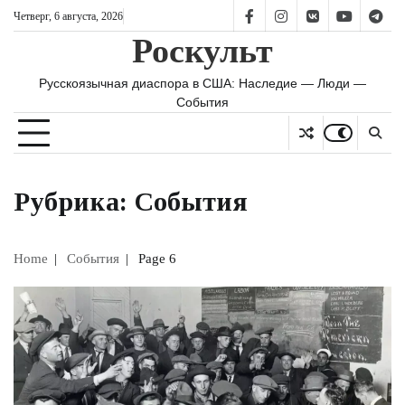
Skip
Четверг, 6 августа, 2026
FB
IS
vk
YT
TG
to
Роскульт
content
Русскоязычная диаспора в США: Наследие — Люди —
События
Рубрика:
События
Home
События
Page 6