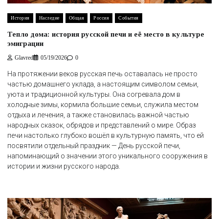
История
Наследие
Общая
Россия
События
Тепло дома: история русской печи и её место в культуре
эмиграции
Glavred
05/19/2026
0
На протяжении веков русская печь оставалась не просто
частью домашнего уклада, а настоящим символом семьи,
уюта и традиционной культуры. Она согревала дом в
холодные зимы, кормила большие семьи, служила местом
отдыха и лечения, а также становилась важной частью
народных сказок, обрядов и представлений о мире. Образ
печи настолько глубоко вошёл в культурную память, что ей
посвятили отдельный праздник — День русской печи,
напоминающий о значении этого уникального сооружения в
истории и жизни русского народа.