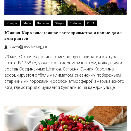
История
Места
Наследие
Общая
События
США
Южная Каролина: южное гостеприимство и новые дома
эмигрантов
Glavred
05/23/2026
0
23 мая Южная Каролина отмечает день принятия статуса
штата. В 1788 году она стала восьмым штатом, вошедшим в
состав Соединённых Штатов. Сегодня Южная Каролина
ассоциируется с тёплым климатом, океанским побережьем,
старинными городами и особой атмосферой американского
Юга, где история ощущается буквально на каждой улице.