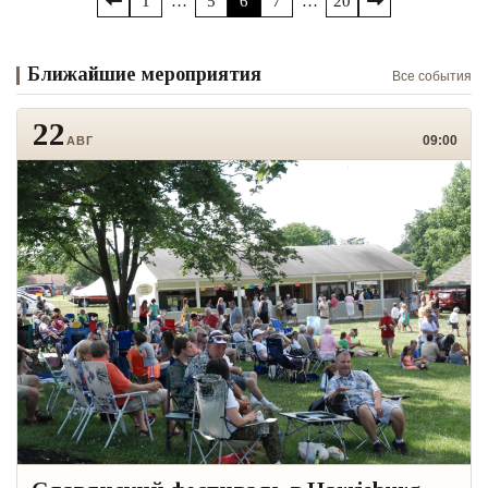
Пагинация
1
…
5
6
7
…
20
записей
Ближайшие мероприятия
Все события
22
09:00
АВГ