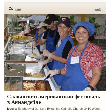
≈
прибл.
СЕН
Славянский американский фестиваль
в Аннандейле
Место:
Epiphany of Our Lord Byzantine Catholic Church, 3410 Woodburn Rd, Annandale, VA 22003