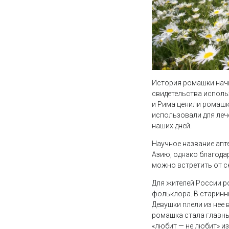
История ромашки начи
свидетельства исполь
и Рима ценили ромашку
использовали для леч
наших дней.
Научное название апт
Азию, однако благода
можно встретить от с
Для жителей России р
фольклора. В старинн
Девушки плели из нее
ромашка стала главны
«любит — не любит» и