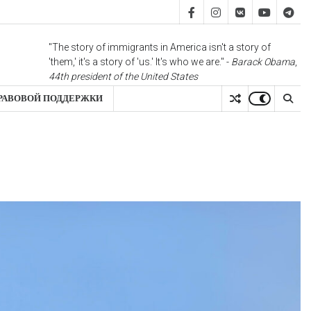
FB
IS
vk
YT
TG
"The story of immigrants in America isn't a story of
'them,' it's a story of 'us.' It's who we are." -
Barack Obama
,
44th president of the United States
РАВОВОЙ ПОДДЕРЖКИ