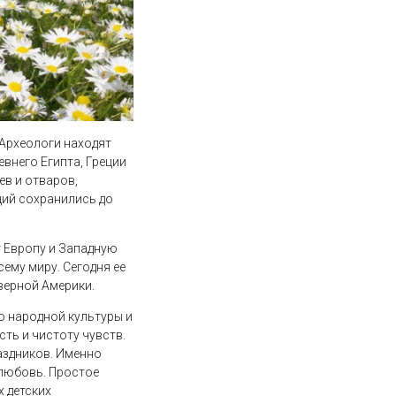
 Археологи находят
внего Египта, Греции
ев и отваров,
ций сохранились до
т Европу и Западную
ему миру. Сегодня ее
верной Америки.
ю народной культуры и
ть и чистоту чувств.
аздников. Именно
 любовь. Простое
 детских