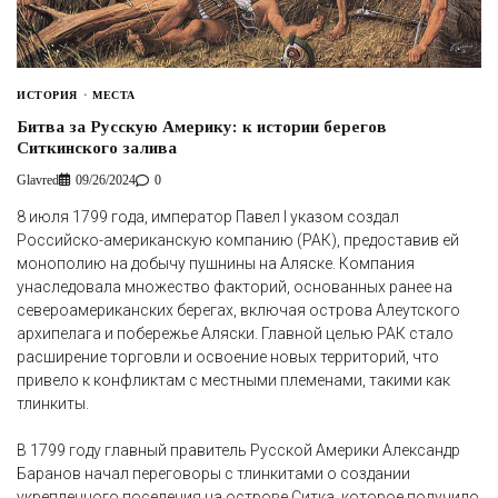
ИСТОРИЯ
МЕСТА
Битва за Русскую Америку: к истории берегов
Ситкинского залива
Glavred
09/26/2024
0
8 июля 1799 года, император Павел I указом создал
Российско-американскую компанию (РАК), предоставив ей
монополию на добычу пушнины на Аляске. Компания
унаследовала множество факторий, основанных ранее на
североамериканских берегах, включая острова Алеутского
архипелага и побережье Аляски. Главной целью РАК стало
расширение торговли и освоение новых территорий, что
привело к конфликтам с местными племенами, такими как
тлинкиты.
В 1799 году главный правитель Русской Америки Александр
Баранов начал переговоры с тлинкитами о создании
укрепленного поселения на острове Ситка, которое получило