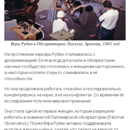
Вера Рубин в Обсерватории Лоуэлла. Аризона, 1965 год
На протяжении карьеры Рубин сталкивалась с
дискриминацией. Её не всегда допускали в обсерватории,
научные сообщества относились к женщинам настороженно,
а некоторые коллеги открыто сомневались в её
способностях.
Но она продолжала работать спокойно и последовательно,
концентрируясь на науке, а не на конфликтах. Со временем её
исследования получили мировое признание.
Она стала одной из первых женщин, которым разрешили
работать в знаменитой Паломарской обсерватории (Palomar
Observatory). Позже Вера Рубин активно поддерживала
молодых женщин-учёных, считая, что талант не зависит от