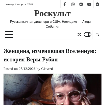
Skip
Пятница, 7 августа, 2026
FB
IS
vk
YT
TG
to
Роскульт
content
Русскоязычная диаспора в США: Наследие — Люди —
События
Женщина, изменившая Вселенную:
история Веры Рубин
Posted on
05/12/2026
by
Glavred