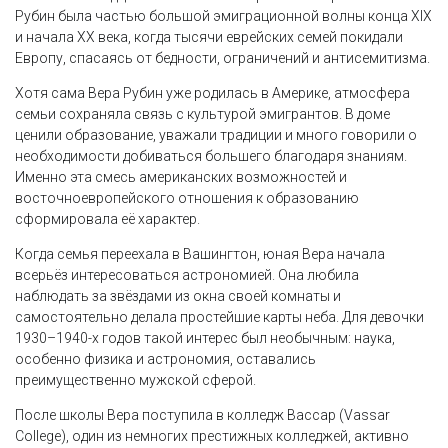
Рубин была частью большой эмиграционной волны конца XIX
и начала XX века, когда тысячи еврейских семей покидали
Европу, спасаясь от бедности, ограничений и антисемитизма.
Хотя сама Вера Рубин уже родилась в Америке, атмосфера
семьи сохраняла связь с культурой эмигрантов. В доме
ценили образование, уважали традиции и много говорили о
необходимости добиваться большего благодаря знаниям.
Именно эта смесь американских возможностей и
восточноевропейского отношения к образованию
сформировала её характер.
Когда семья переехала в Вашингтон, юная Вера начала
всерьёз интересоваться астрономией. Она любила
наблюдать за звёздами из окна своей комнаты и
самостоятельно делала простейшие карты неба. Для девочки
1930–1940-х годов такой интерес был необычным: наука,
особенно физика и астрономия, оставались
преимущественно мужской сферой.
После школы Вера поступила в колледж Вассар (Vassar
College), один из немногих престижных колледжей, активно