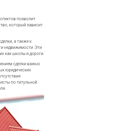
аспектов позволит
тво, который зависит
елки, а также к
ти недвижимости. Эти
х как школы и дороги.
чением сделки важно
ных юридических
отсутствия
листы по титульной
ля.