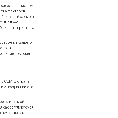
как состояние дома,
ства факторов,
ий. Каждый элемент на
аксимально
збежать неприятных
построении вашего
ет оказать
ирование поможет
 в США. В стране
ти и предназначена
 регулируемой
я как регулируемая
ения ставок в