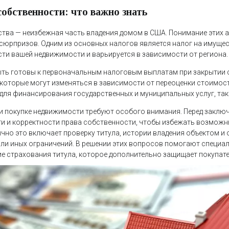
собственности: что важно знать
тва — неизбежная часть владения домом в США. Понимание этих 
сюрпризов. Одним из основных налогов является налог на имущес
ти вашей недвижимости и варьируется в зависимости от региона.
ть готовы к первоначальным налоговым выплатам при закрытии сд
которые могут изменяться в зависимости от переоценки стоимос
для финансирования государственных и муниципальных услуг, таки
 покупке недвижимости требуют особого внимания. Перед заклю
ти и корректности права собственности, чтобы избежать возмож
ычно это включает проверку титула, истории владения объектом и 
или иных ограничений. В решении этих вопросов помогают специа
е страхования титула, которое дополнительно защищает покупате