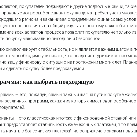
пектов, покупателей поджидают и другие подводные камни, такие 
и правовые вопросы. Успешная покупка дома требует учета множе
дходящего региона и заканчивая определением финансовых услов
ущественно повлиять на общий результат, поэтому важно быть м
мание всех аспектов процесса позволит покупателю не только и
ать покупку максимально выгодной и безопасной.
ко символизирует стабильность, но и является важным шагом в 
При этом необходимо учитывать, что владение недвижимостью мож
 на вашу финансовую ситуацию на протяжении многих лет. План
 и сделать покупку более предсказуемой.
раммы: как выбрать подходящую
раммы — это, пожалуй, самый важный шаг на пути к покупке жилья
и различных программ, каждая из которых имеет свои особеннос
покупателей.
ианты — это классическая ипотека с фиксированной ставкой или
ант предоставляет стабильность ежемесячных платежей, в то врем
ть начать с более низких платежей, но сопряжена с риском повыш