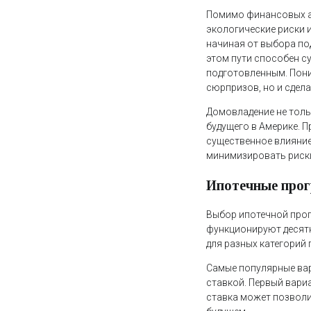
Помимо финансовых ас
экологические риски 
начиная от выбора по
этом пути способен с
подготовленным. Пони
сюрпризов, но и сдел
Домовладение не толь
будущего в Америке. 
существенное влияние
минимизировать риски
Ипотечные прог
Выбор ипотечной прог
функционируют десятк
для разных категорий 
Самые популярные вар
ставкой. Первый вари
ставка может позволи