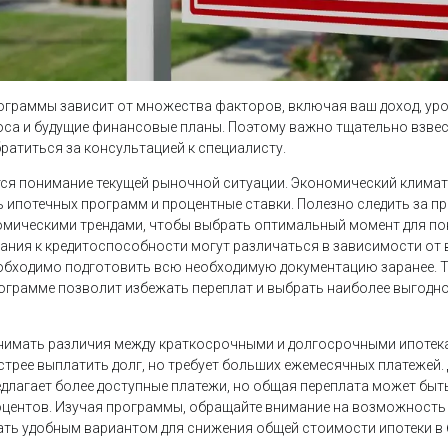
граммы зависит от множества факторов, включая ваш доход, ур
са и будущие финансовые планы. Поэтому важно тщательно взвеси
ратиться за консультацией к специалисту.
ся понимание текущей рыночной ситуации. Экономический климат
ь ипотечных программ и процентные ставки. Полезно следить за п
мическими трендами, чтобы выбрать оптимальный момент для пок
вания к кредитоспособности могут различаться в зависимости о
еобходимо подготовить всю необходимую документацию заранее. 
ограмме позволит избежать переплат и выбрать наиболее выгодно
нимать различия между краткосрочными и долгосрочными ипотек
стрее выплатить долг, но требует больших ежемесячных платежей
редлагает более доступные платежи, но общая переплата может бы
оцентов. Изучая программы, обращайте внимание на возможност
тать удобным вариантом для снижения общей стоимости ипотеки в 