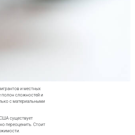
мигрантов и местных
е полон сложностей и
олько с материальными
В США существует
но переоценить. Стоит
вижимости.