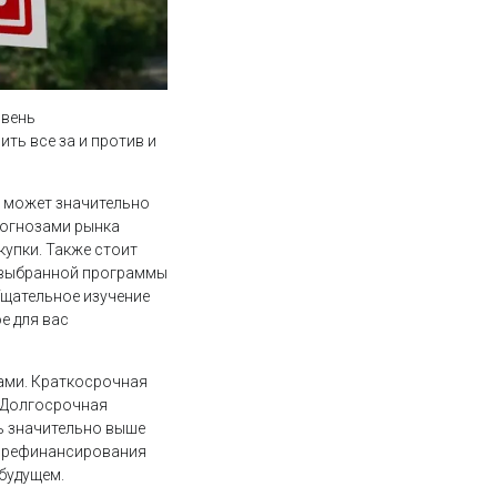
овень
ть все за и против и
 может значительно
рогнозами рынка
упки. Также стоит
т выбранной программы
Тщательное изучение
е для вас
ами. Краткосрочная
. Долгосрочная
ть значительно выше
ь рефинансирования
будущем.