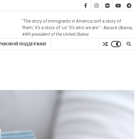
FB
IS
vk
YT
TG
"The story of immigrants in America isn't a story of
'them,' it's a story of 'us.' It's who we are." -
Barack Obama
,
44th president of the United States
РАВОВОЙ ПОДДЕРЖКИ