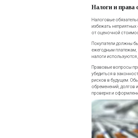
Налоги и права 
Налоговые обязательс
избежать неприятных 
от оценочной стоимос
Покупатели должны бы
ежегодным платежам, 
налоги используются 
Правовые вопросы при
убедиться в законнос
рисков в будущем. Об
обременений, долгов 
проверке и оформлени