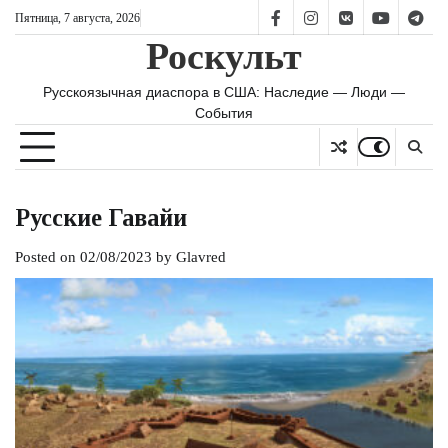
Skip
Пятница, 7 августа, 2026
FB
IS
vk
YT
TG
to
Роскульт
content
Русскоязычная диаспора в США: Наследие — Люди —
События
Русские Гавайи
Posted on
02/08/2023
by
Glavred