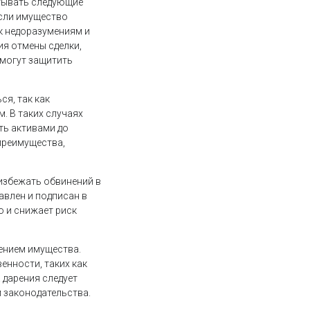
итывать следующие
если имущество
к недоразумениям и
ия отмены сделки,
омогут защитить
я, так как
. В таких случаях
ть активами до
преимущества,
избежать обвинений в
авлен и подписан в
о и снижает риск
ением имущества.
енности, таких как
 дарения следует
 законодательства.