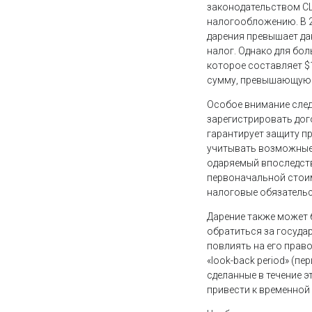
законодательством С
налогообложению. В 2
дарения превышает да
налог. Однако для бо
которое составляет $
сумму, превышающую е
Особое внимание след
зарегистрировать дого
гарантирует защиту п
учитывать возможные 
одаряемый впоследств
первоначальной стоим
налоговые обязательс
Дарение также может 
обратиться за госуда
повлиять на его право
«look-back period» (п
сделанные в течение э
привести к временной