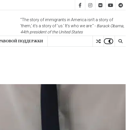
FB
IS
vk
YT
TG
"The story of immigrants in America isn't a story of
'them,' it's a story of 'us.' It's who we are." -
Barack Obama
,
44th president of the United States
РАВОВОЙ ПОДДЕРЖКИ