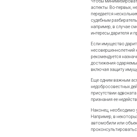
Чтобы минимизировать
аспекты. Во-первых, 
передается нескольки
судебным разбиратель
например, в случае см
интересы дарителя и 
Если имущество дарит
несовершеннолетний н
рекомендуется назнач
достижения одаряемым
включая защиту имуще
Еще одним важным асп
недобросовестных дей
присутствии адвоката 
признания ее недейств
Наконец, необходимо 
Например, в некоторых
автомобили или объек
проконсультироваться