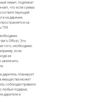
мый лимит, подлежат
чает, что если сумма
ь соответствующий
га на дарение,
спространяется на
 709.
необходимо
r’s Office). Это
ме того, необходимо
апример, если
ходя из
о увеличить
ла.
и даритель планирует
ча имущества может
итель соблюдал правило
то любые подарки,
ия дарителя и