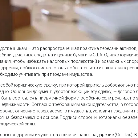
дственникам — это распространенная практика передачи активов
били, денежные средства и ценные бумаги, в США. Однако юридиче
ания, чтобы избежать налоговых последствий и возможных споро
дарения, соблюдение налоговых обязательств и защита интересо
бходимо учитывать при передаче имущества.
 собой юридическую сделку, при которой даритель добровольно п
но. Основной документ, удостоверяющий эту сделку, — договор дар
 быть составлен в письменной форме, особенно если речь идет о
 недвижимость. Согласно требованиям законодательства, в догов
тороны, описание передаваемого имущества, условия передачи и п
ся на безвозмездной основе. Подписи сторон и нотариальное зав
ридической силы.
пектов дарения имущества является налог на дарение (Gift Tax). В