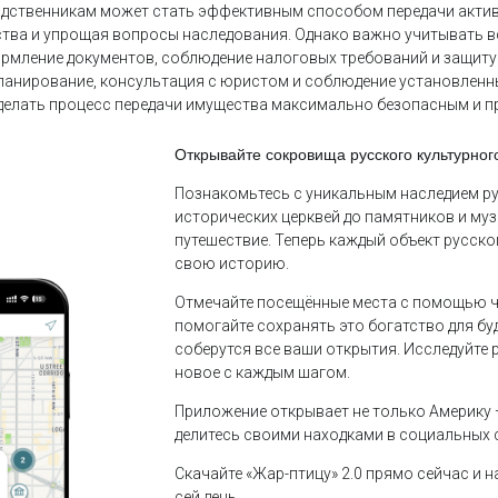
одственникам может стать эффективным способом передачи акти
тва и упрощая вопросы наследования. Однако важно учитывать в
рмление документов, соблюдение налоговых требований и защит
ланирование, консультация с юристом и соблюдение установленн
делать процесс передачи имущества максимально безопасным и 
Открывайте сокровища русского культурно
Познакомьтесь с уникальным наследием ру
исторических церквей до памятников и му
путешествие. Теперь каждый объект русско
свою историю.
Отмечайте посещённые места с помощью че
помогайте сохранять это богатство для бу
соберутся все ваши открытия. Исследуйте 
новое с каждым шагом.
Приложение открывает не только Америку —
делитесь своими находками в социальных с
Скачайте «Жар-птицу» 2.0 прямо сейчас и н
сей день.