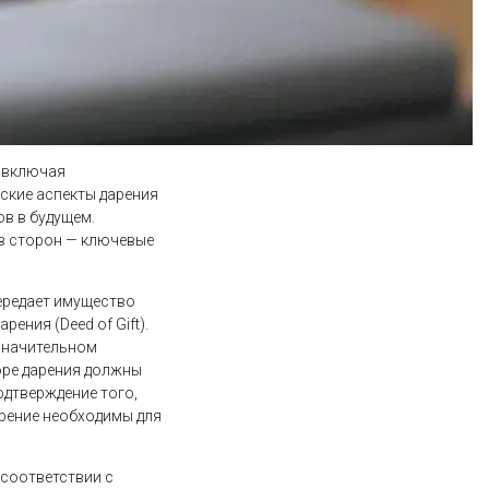
, включая
ские аспекты дарения
в в будущем.
в сторон — ключевые
ередает имущество
ения (Deed of Gift).
 значительном
оре дарения должны
одтверждение того,
ерение необходимы для
 соответствии с