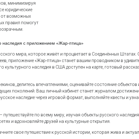
вов, минимизируя
се юридические
у от возможных
ых правил помогут
прозрачным.
го наследия с приложением «Жар-птица»
сского мира, которое живёт и процветает в Соединённых Штатах. 
зеев, приложение «Жар-птица» станет вашим проводником в удивит
го культурного наследия в США доступен на карте, готовый расска
кинов, делитесь впечатлениями, оценивайте состояние объектов 
дущих поколений. Ваш личный кабинет станет журналом достижений
русское наследие через игровой формат, выполняйте квесты и узн
 путешествуйте по всему миру, изучая объекты русского наследия
етях и вдохновляйте друзей на культурные открытия.
ачните свое путешествие к русской истории, которая жива и актуа