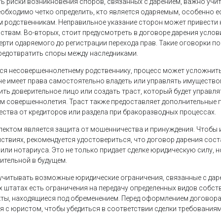
 риски возникновения споров, связанных с дарением, важно уч
необходимо четко определить, кто является одаряемым, особенно 
м родственникам. Неправильное указание сторон может привести 
ствам. Во-вторых, стоит предусмотреть в договоре дарения услов
ерти одаряемого до регистрации перехода прав. Такие оговорки п
предотвратить споры между наследниками.
ся несовершеннолетнему родственнику, процесс может усложнитьс
е имеет права самостоятельно владеть или управлять имуществом
ить доверительное лицо или создать траст, который будет управля
 совершеннолетия. Траст также предоставляет дополнительные 
ства от кредиторов или раздела при бракоразводных процессах.
ектом является защита от мошенничества и принуждения. Чтобы 
ствиях, рекомендуется удостовериться, что договор дарения сост
или нотариуса. Это не только придает сделке юридическую силу, н
ительной в будущем.
учитывать возможные юридические ограничения, связанные с дар
 штатах есть ограничения на передачу определенных видов собств
ты, находящиеся под обременением. Перед оформлением договора
 с юристом, чтобы убедиться в соответствии сделки требованиям