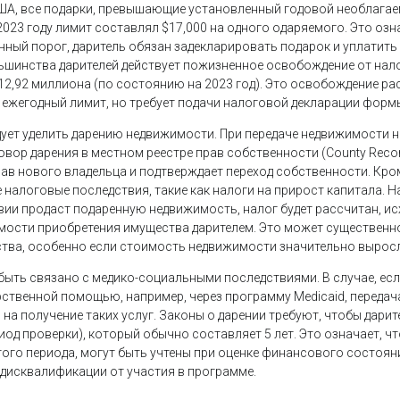
ША, все подарки, превышающие установленный годовой необлагае
023 году лимит составлял $17,000 на одного одаряемого. Это озна
нный порог, даритель обязан задекларировать подарок и уплатит
льшинства дарителей действует пожизненное освобождение от нало
12,92 миллиона (по состоянию на 2023 год). Это освобождение ра
жегодный лимит, но требует подачи налоговой декларации формы
ует уделить дарению недвижимости. При передаче недвижимости 
вор дарения в местном реестре прав собственности (County Recorde
рав нового владельца и подтверждает переход собственности. Кро
налоговые последствия, такие как налоги на прирост капитала. Н
ии продаст подаренную недвижимость, налог будет рассчитан, ис
ости приобретения имущества дарителем. Это может существенн
тва, особенно если стоимость недвижимости значительно вырос
быть связано с медико-социальными последствиями. В случае, есл
рственной помощью, например, через программу Medicaid, переда
 на получение таких услуг. Законы о дарении требуют, чтобы дар
ериод проверки), который обычно составляет 5 лет. Это означает, ч
того периода, могут быть учтены при оценке финансового состоян
 дисквалификации от участия в программе.