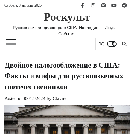
Skip
Суббота, 8 августа, 2026
FB
IS
vk
YT
TG
to
Роскульт
content
Русскоязычная диаспора в США: Наследие — Люди —
События
Двойное налогообложение в США:
Факты и мифы для русскоязычных
соотечественников
Posted on
09/15/2024
by
Glavred