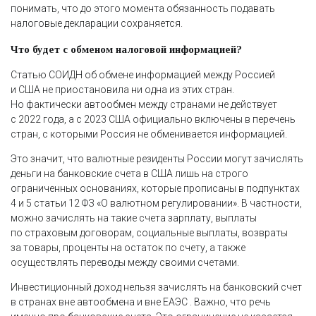
понимать, что до этого момента обязанность подавать
налоговые декларации сохраняется.
Что будет с обменом налоговой информацией?
Статью СОИДН об обмене информацией между Россией
и США не приостановила ни одна из этих стран.
Но фактически автообмен между странами не действует
с 2022 года, а с 2023 США официально включены в перечень
стран, с которыми Россия не обменивается информацией.
Это значит, что валютные резиденты России могут зачислять
деньги на банковские счета в США лишь на строго
ограниченных основаниях, которые прописаны в подпунктах
4 и 5 статьи 12 ФЗ «О валютном регулировании». В частности,
можно зачислять на такие счета зарплату, выплаты
по страховым договорам, социальные выплаты, возвраты
за товары, проценты на остаток по счету, а также
осуществлять переводы между своими счетами.
Инвестиционный доход нельзя зачислять на банковский счет
в странах вне автообмена и вне ЕАЭС . Важно, что речь