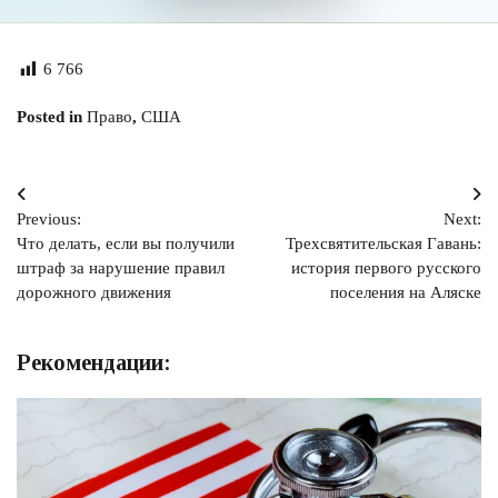
6 766
Posted in
Право
,
США
Навигация
Previous:
Next:
по
Что делать, если вы получили
Трехсвятительская Гавань:
записям
штраф за нарушение правил
история первого русского
дорожного движения
поселения на Аляске
Рекомендации: