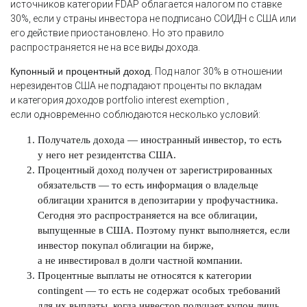
источников категории FDAP облагается налогом по ставке
30%, если у страны инвестора не подписано СОИДН с США или
его действие приостановлено. Но это правило
распространяется не на все виды дохода.
Купонный и процентный доход.
Под налог 30% в отношении
нерезидентов США не подпадают проценты по вкладам
и категория доходов portfolio interest exemption ,
если одновременно соблюдаются несколько условий:
Получатель дохода — иностранный инвестор, то есть
у него нет резидентства США.
Процентный доход получен от зарегистрированных
обязательств — то есть информация о владельце
облигации хранится в депозитарии у профучастника.
Сегодня это распространяется на все облигации,
выпущенные в США. Поэтому пункт выполняется, если
инвестор покупал облигации на бирже,
а не инвестировал в долги частной компании.
Процентные выплаты не относятся к категории
contingent — то есть не содержат особых требований
для их выплаты, когда инвестор получает купон лишь