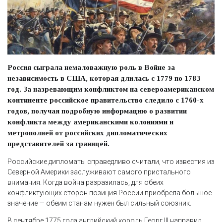
Россия сыграла немаловажную роль в Войне за
независимость в США, которая длилась с 1779 по 1783
год. За назревающим конфликтом на североамериканском
континенте российское правительство следило с 1760-х
годов, получая подробную информацию о развитии
конфликта между американскими колониями и
метрополией от российских дипломатических
представителей за границей.
Российские дипломаты справедливо считали, что известия из
Северной Америки заслуживают самого пристального
внимания. Когда война разразилась, для обеих
конфликтующих сторон позиция России приобрела большое
значение — обеим станам нужен был сильный союзник.
В сентябре 1775 года английский король Георг III направил