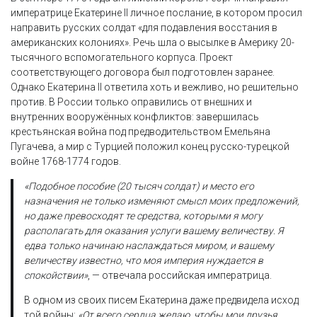
императрице Екатерине II личное послание, в котором просил
направить русских солдат «для подавления восстания в
американских колониях». Речь шла о высылке в Америку 20-
тысячного вспомогательного корпуса. Проект
соответствующего договора был подготовлен заранее.
Однако Екатерина II ответила хоть и вежливо, но решительно
против. В России только оправились от внешних и
внутренних вооружённых конфликтов: завершилась
крестьянская война под предводительством Емельяна
Пугачева, а мир с Турцией положил конец русско-турецкой
войне 1768-1774 годов.
«Подобное пособие (20 тысяч солдат) и место его
назначения не только изменяют смысл моих предложений,
но даже превосходят те средства, которыми я могу
располагать для оказания услуги вашему величеству. Я
едва только начинаю наслаждаться миром, и вашему
величеству известно, что моя империя нуждается в
спокойствии»
, — отвечала российская императрица.
В одном из своих писем Екатерина даже предвидела исход
той войны:
«От всего сердца желаю, чтобы мои друзья