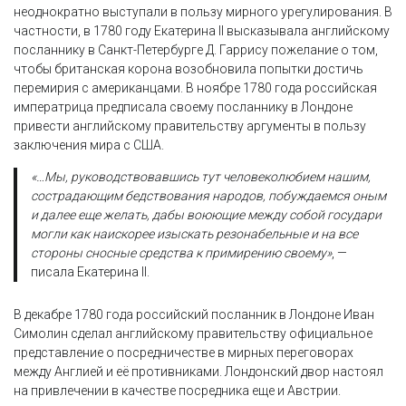
неоднократно выступали в пользу мирного урегулирования. В
частности, в 1780 году Екатерина II высказывала английскому
посланнику в Санкт-Петербурге Д. Гаррису пожелание о том,
чтобы британская корона возобновила попытки достичь
перемирия с американцами. В ноябре 1780 года российская
императрица предписала своему посланнику в Лондоне
привести английскому правительству аргументы в пользу
заключения мира с США.
«…Мы, руководствовавшись тут человеколюбием нашим,
сострадающим бедствования народов, побуждаемся оным
и далее еще желать, дабы воюющие между собой государи
могли как наискорее изыскать резонабельные и на все
стороны сносные средства к примирению своему»
, —
писала Екатерина II.
В декабре 1780 года российский посланник в Лондоне Иван
Симолин сделал английскому правительству официальное
представление о посредничестве в мирных переговорах
между Англией и её противниками. Лондонский двор настоял
на привлечении в качестве посредника еще и Австрии.