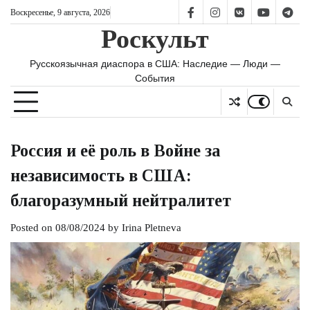
Skip
Воскресенье, 9 августа, 2026
FB
IS
vk
YT
TG
to
Роскульт
content
Русскоязычная диаспора в США: Наследие — Люди —
События
Россия и её роль в Войне за
независимость в США:
благоразумный нейтралитет
Posted on
08/08/2024
by
Irina Pletneva