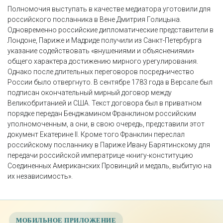
Полномочия выступать в качестве медиатора уготовили для
российского посланника в Вене Дмитрия Голицына.
Одновременно российские дипломатические представители в
Лондоне, Париже и Мадриде получили из Санкт-Петербурга
указание содействовать «внушениями и объяснениями»
общего характера достижению мирного урегулирования.
Однако после длительных переговоров посредничество
России было отвергнуто. В сентябре 1783 года в Версале был
подписан окончательный мирный договор между
Великобританией и США. Текст договора был в приватном
порядке передан Бенджамином Франклином российским
уполномоченным, а они, в свою очередь, представили этот
документ Екатерине II. Кроме того Франклин переслал
российскому посланнику в Париже Ивану Барятинскому для
передачи российской императрице «книгу-конституцию
Соединенных Американских Провинций и медаль, выбитую на
их независимость».
МОБИЛЬНОЕ ПРИЛОЖЕНИЕ