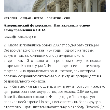
ИСТОРИЯ
ОБЩАЯ
ПРАВО
СОБЫТИЯ
США
Американский федерализм: Как заложили основу
самоуправления в США
Glavred
05/01/2025
0
21 марта исполнилось ровно 238 лет со дня ратификации
Северо-Западного указа 1787 года — одного из первых
документов, заложивших основу американского
федерализма. Этот закон стал прологом к тому, что позже
закрепила Конституция США: распределение власти между
федеральным правительством и штатами, при котором
регионы сохраняют автономию, а центр не превращается в
безраздельного монарха.
Если бы американцы пошли другим путём и построили жёстко
централизованное государство, возможно, США сегодня
были бы больше похожи на Францию, где Париж диктует
правила всей стране. Но отцы-основатели выбрали другую
стратегию — дать штатам значительную свободу. Почему? Да