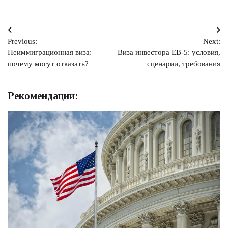
Навигация
Previous:
Next:
по
Неиммиграционная виза:
Виза инвестора EB-5: условия,
записям
почему могут отказать?
сценарии, требования
Рекомендации: