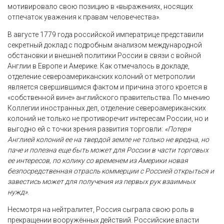
мотивировало свою позицию в «выражениях, носящих
отпечаток уважения к правам человечества».
В августе 1779 года российской императрице представили
секретный доклад с подробным анализом международной
обстановки и внешней политики России в связи с войной
Англии в Европе и Америке. Как отмечалось в докладе,
отделение североамериканских колоний от метрополии
является свершившимся фактом и причина этого кроется в
«собственной вине» английского правительства. По мнению
Коллегии иностранных дел, отделение североамериканских
колоний не только не противоречит интересам России, но и
выгодно ей с точки зрения развития торговли:
«Потеря
Англией колоний ее на твердой земле не только не вредна, но
паче и полезна еще быть может для России в части торговых
ее интересов, по колику со временем из Америки новая
безпосредственная отрасль коммерции с Россией открыться и
завестись может для получения из первых рук взаимных
нужд»
.
Несмотря на нейтралитет, Россия сыграла свою роль в
прекращении вооружённых действий. Российские власти