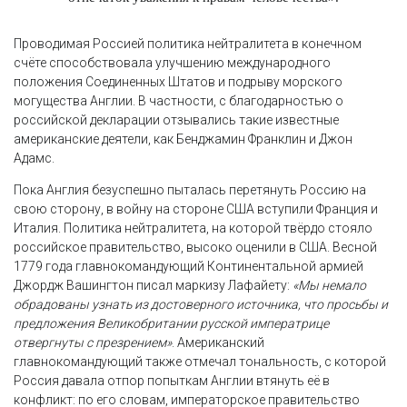
Проводимая Россией политика нейтралитета в конечном
счёте способствовала улучшению международного
положения Соединенных Штатов и подрыву морского
могущества Англии. В частности, с благодарностью о
российской декларации отзывались такие известные
американские деятели, как Бенджамин Франклин и Джон
Адамс.
Пока Англия безуспешно пыталась перетянуть Россию на
свою сторону, в войну на стороне США вступили Франция и
Италия. Политика нейтралитета, на которой твёрдо стояло
российское правительство, высоко оценили в США. Весной
1779 года главнокомандующий Континентальной армией
Джордж Вашингтон писал маркизу Лафайету:
«Мы немало
обрадованы узнать из достоверного источника, что просьбы и
предложения Великобритании русской императрице
отвергнуты с презрением»
. Американский
главнокомандующий также отмечал тональность, с которой
Россия давала отпор попыткам Англии втянуть её в
конфликт: по его словам, императорское правительство