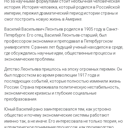
Но за научными формулами стоит необычная человеческая
история. История человека, который родился в Российской
империи, пережил драматический период истории страны и
смог построить новую жизнь в Америке.
Василий Васильевич Леонтьев родился в 1905 году в Санкт-
Петербурге. Его отец, Василий Леонтьев-старший, был
профессором экономики и преподавал в Петербургском
университете. С ранних лет будущий ученый находился в среде,
где обсуждались научные идеи, общественные процессы и
экономические проблемы.
Детство Леонтьева пришлось на эпоху огромных перемен. Он
был подростком во время революции 1917 года и
последующих событий, которые полностью изменили жизнь
России. Страна переживала политическую нестабильность,
экономические кризисы и глубокие социальные
преобразования.
Юный Василий рано заинтересовался тем, как устроено
общество и почему экономические системы работают
именно так, а не иначе. Его интересовала не только теория, но
и практическое понимание процессов: как производство