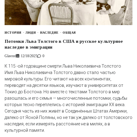
ИСТОРИЯ
ЛЮДИ
НАСЛЕДИЕ
ОБЩАЯ
Потомки Льва Толстого в США и русское культурное
наследие в эмиграции
Glavred
12/18/2025
0
К 115 -ой годовщине смерти Льва Николаевича Толстого
Имя Льва Николаевича Толстого давно стало частью
мировой культуры. Его читают на всех континентах,
переводят на десятки языков, изучают в университетах от
Токио до Бостона. Но вместе с текстами Толстого в мир
разошлась и его семья — многочисленные потомки, судьбы
которых тесно переплелись с историей эмиграции XX века.
Сегодня часть из них живёт в Соединённых Штатах Америки,
далеко от Ясной Поляны, но не так уж далеко от толстовского
наследия, если измерять расстояние не в милях, а в
культурной памяти.