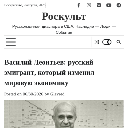
Skip
Воскресенье, 9 августа, 2026
FB
IS
vk
YT
TG
to
Роскульт
content
Русскоязычная диаспора в США: Наследие — Люди —
События
Василий Леонтьев: русский
эмигрант, который изменил
мировую экономику
Posted on
06/30/2026
by
Glavred