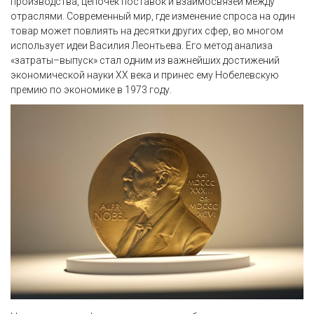
производства, цепочек поставок и взаимосвязей между
отраслями. Современный мир, где изменение спроса на один
товар может повлиять на десятки других сфер, во многом
использует идеи Василия Леонтьева. Его метод анализа
«затраты–выпуск» стал одним из важнейших достижений
экономической науки XX века и принес ему Нобелевскую
премию по экономике в 1973 году.