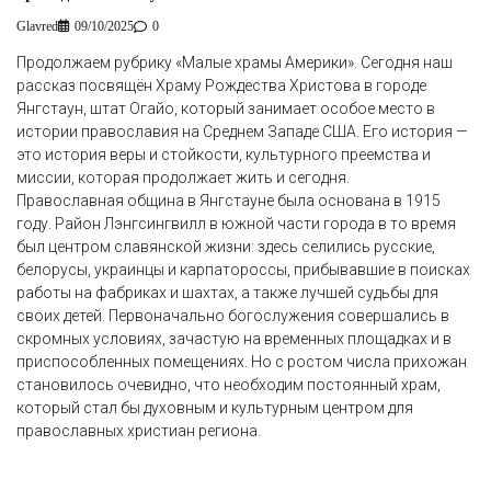
Glavred
09/10/2025
0
Продолжаем рубрику «Малые храмы Америки». Сегодня наш
рассказ посвящён Храму Рождества Христова в городе
Янгстаун, штат Огайо, который занимает особое место в
истории православия на Среднем Западе США. Его история —
это история веры и стойкости, культурного преемства и
миссии, которая продолжает жить и сегодня.
Православная община в Янгстауне была основана в 1915
году. Район Лэнгсингвилл в южной части города в то время
был центром славянской жизни: здесь селились русские,
белорусы, украинцы и карпатороссы, прибывавшие в поисках
работы на фабриках и шахтах, а также лучшей судьбы для
своих детей. Первоначально богослужения совершались в
скромных условиях, зачастую на временных площадках и в
приспособленных помещениях. Но с ростом числа прихожан
становилось очевидно, что необходим постоянный храм,
который стал бы духовным и культурным центром для
православных христиан региона.