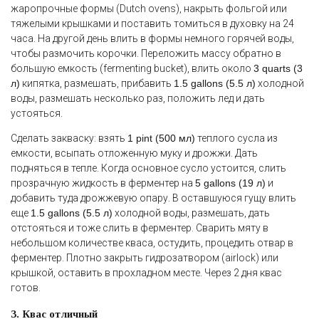
жаропрочные формы (Dutch ovens), накрыть фольгой или
тяжелыми крышками и поставить томиться в духовку на 24
часа. На другой день влить в формы немного горячей воды,
чтобы размочить корочки. Переложить массу обратно в
большую емкость (fermenting bucket), влить около
3 quarts (3
л)
кипятка, размешать, прибавить
1.5 gallons (5.5 л)
холодной
воды, размешать несколько раз, положить лед и дать
устояться.
Сделать закваску: взять
1 pint (500 мл)
теплого сусла из
емкости, всыпать отложенную муку и дрожжи. Дать
подняться в тепле. Когда основное сусло устоится, слить
прозрачную жидкость в ферментер на
5 gallons (19 л)
и
добавить туда дрожжевую опару. В оставшуюся гущу влить
еще
1.5 gallons (5.5 л)
холодной воды, размешать, дать
отстояться и тоже слить в ферментер. Сварить мяту в
небольшом количестве кваса, остудить, процедить отвар в
ферментер. Плотно закрыть гидрозатвором (airlock) или
крышкой, оставить в прохладном месте. Через 2 дня квас
готов.
3. Квас отличный