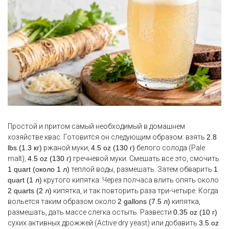
Простой и притом самый необходимый в домашнем
хозяйстве квас. Готовится он следующим образом: взять
2.8
lbs (1.3 кг)
ржаной муки,
4.5 oz (130 г)
белого солода (Pale
malt),
4.5 oz (130 г)
гречневой муки. Смешать все это, смочить
1 quart (около 1 л)
теплой воды, размешать. Затем обварить
1
quart (1 л)
крутого кипятка. Через полчаса влить опять около
2 quarts (2 л)
кипятка, и так повторить раза три-четыре. Когда
вольется таким образом около
2 gallons (7.5 л)
кипятка,
размешать, дать массе слегка остыть. Развести
0.35 oz (10 г)
сухих активных дрожжей (Active dry yeast) или добавить
3.5 oz