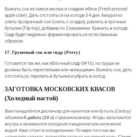
Выжать сок из смеси кислых и сладких яблок (Fresh pressed
apple cider). Дать отстояться на холоде 3-4 дня. Аккуратно
слить прозрачный сок (снять с осадка), разлить в прочные
бутылки (Flip-top), добавив по 2 изюминки. Хранить в холоде.
Сидр будет медленно ферментироваться естественным
образом.
17. Грушевый сок или сидр (Perry)
Готовится так же, как яблочный сидр (№16), но груши не
должны быть переспелыми или «вяжущими». Выжать сок, дать
отстояться, перелить в бутылки и убрать в холод.
ЗАГОТОВКА МОСКОВСКИХ КВАСОВ
(Холодный настой)
Вам понадобится диспенсер для напитков или бутыль (Carboy)
объемом
5 gallons (19 л)
с краником внизу. Ягоды засыпаются
внутрь и заливаются холодной очищенной или кипяченой
водой. Квас стоит в холодильнике. По мере того как вы
наливаете напиток, доливайте столько же свежей воды.
Сахар