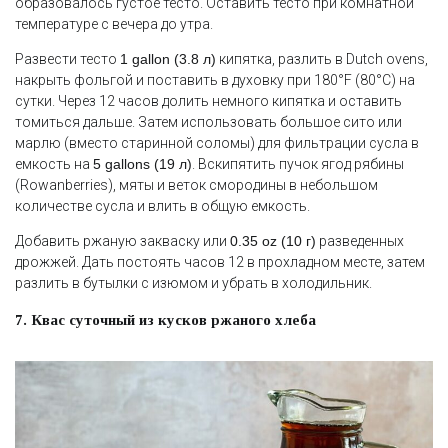
образовалось густое тесто. Оставить тесто при комнатной
температуре с вечера до утра.
Развести тесто
1 gallon (3.8 л)
кипятка, разлить в Dutch ovens,
накрыть фольгой и поставить в духовку при 180°F (80°C) на
сутки. Через 12 часов долить немного кипятка и оставить
томиться дальше. Затем использовать большое сито или
марлю (вместо старинной соломы) для фильтрации сусла в
емкость на
5 gallons (19 л)
. Вскипятить пучок ягод рябины
(Rowanberries), мяты и веток смородины в небольшом
количестве сусла и влить в общую емкость.
Добавить ржаную закваску или
0.35 oz (10 г)
разведенных
дрожжей. Дать постоять часов 12 в прохладном месте, затем
разлить в бутылки с изюмом и убрать в холодильник.
7. Квас суточный из кусков ржаного хлеба