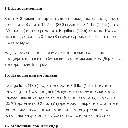
14. Квас лимонный
Взять
6-8 лимонов
, нарезать ломтиками, тщательно удалить
семечки. Добавить
12.7 oz (360 г)
изюма,
3.1 lbs (1.4 кг)
патоки
(Molasses) или меда. Залить
5 gallons (19 л)
кипятка. Когда
остынет, добавить
0.2 oz (6 г)
сухих дрожжей, смешанных с
ложкой муки.
На другой день снять пену и лимоны шумовкой, квас
процедить и разлить в бутылки со свежим изюмом. Держать в
холодильнике 5-6 дней.
15. Квас легкий имбирный
На
5 gallons (19 л)
воды положить
2.8 lbs (1.3 кг)
темной
патоки (или Brown Sugar), 4-6 кусочков свежего имбиря, 2
нарезанных лимона без зерен. Вскипятить, остудить до 95°F
(35°C), добавить
0.25 oz (7 г)
дрожжей. Накрыть, оставить в
тепле, пока лимон не всплывет. Снять пену, разлить по
бутылкам, закупорить и убрать в холодильник на 5 дней.
16. Яблочный сок или сидр