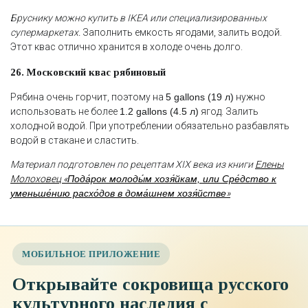
Бруснику можно купить в IKEA или специализированных
супермаркетах.
Заполнить емкость ягодами, залить водой.
Этот квас отлично хранится в холоде очень долго.
26. Московский квас рябиновый
Рябина очень горчит, поэтому на
5 gallons (19 л)
нужно
использовать не более
1.2 gallons (4.5 л)
ягод. Залить
холодной водой. При употреблении обязательно разбавлять
водой в стакане и сластить.
Материал подготовлен по рецептам XIX века из книги
Елены
Молоховец «
Пода́рок молоды́м хозя́йкам, или Сре́дство к
уменьше́нию расхо́дов в дома́шнем хозя́йстве
»
МОБИЛЬНОЕ ПРИЛОЖЕНИЕ
Открывайте сокровища русского
культурного наследия с