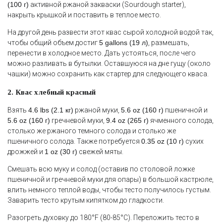
(100 г)
активной ржаной закваски (Sourdough starter),
накрыть крышкой и поставить в теплое место.
На другой день развести этот квас сырой холодной водой так,
чтобы общий объем достиг
5 gallons (19 л)
, размешать,
перенести в холодное место. Дать устояться, после чего
можно разливать в бутылки. Оставшуюся на дне гущу (около
чашки) можно сохранить как стартер для следующего кваса.
2. Квас хлебный красный
Взять
4.6 lbs (2.1 кг)
ржаной муки,
5.6 oz (160 г)
пшеничной и
5.6 oz (160 г)
гречневой муки,
9.4 oz (265 г)
ячменного солода,
столько же ржаного темного солода и столько же
пшеничного солода. Также потребуется
0.35 oz (10 г)
сухих
дрожжей и
1 oz (30 г)
свежей мяты.
Смешать всю муку и солод (оставив по столовой ложке
пшеничной и гречневой муки для опары) в большой кастрюле,
влить немного теплой воды, чтобы тесто получилось густым.
Заварить тесто крутым кипятком до гладкости.
Разогреть духовку до 180°F (80-85°C). Переложить тесто в