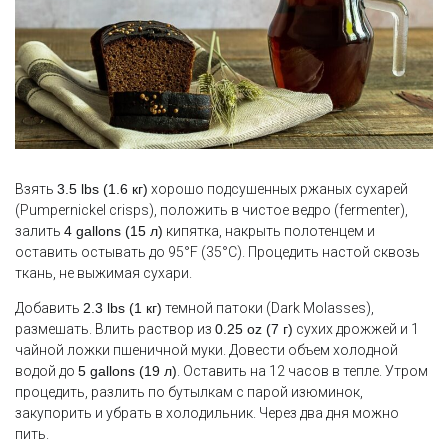
Взять
3.5 lbs (1.6 кг)
хорошо подсушенных ржаных сухарей
(Pumpernickel crisps), положить в чистое ведро (fermenter),
залить
4 gallons (15 л)
кипятка, накрыть полотенцем и
оставить остывать до 95°F (35°C). Процедить настой сквозь
ткань, не выжимая сухари.
Добавить
2.3 lbs (1 кг)
темной патоки (Dark Molasses),
размешать. Влить раствор из
0.25 oz (7 г)
сухих дрожжей и 1
чайной ложки пшеничной муки. Довести объем холодной
водой до
5 gallons (19 л)
. Оставить на 12 часов в тепле. Утром
процедить, разлить по бутылкам с парой изюминок,
закупорить и убрать в холодильник. Через два дня можно
пить.