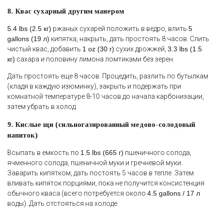
8. Квас сухарный другим манером
5.4 lbs (2.5 кг)
ржаных сухарей положить в ведро, влить
5
gallons (19 л)
кипятка, накрыть, дать простоять 8 часов. Слить
чистый квас, добавить
1 oz (30 г)
сухих дрожжей,
3.3 lbs (1.5
кг)
сахара и половину лимона ломтиками без зерен.
Дать простоять еще 8 часов. Процедить, разлить по бутылкам
(кладя в каждую изюминку), закрыть и подержать при
комнатной температуре 8-10 часов до начала карбонизации,
затем убрать в холод.
9. Кислые щи (сильногазированный медово-солодовый
напиток)
Всыпать в емкость по
1.5 lbs (665 г)
пшеничного солода,
ячменного солода, пшеничной муки и гречневой муки.
Заварить кипятком, дать постоять 5 часов в тепле. Затем
вливать кипяток порциями, пока не получится консистенция
обычного кваса (всего потребуется около
4.5 gallons / 17 л
воды). Дать отстояться на холоде.