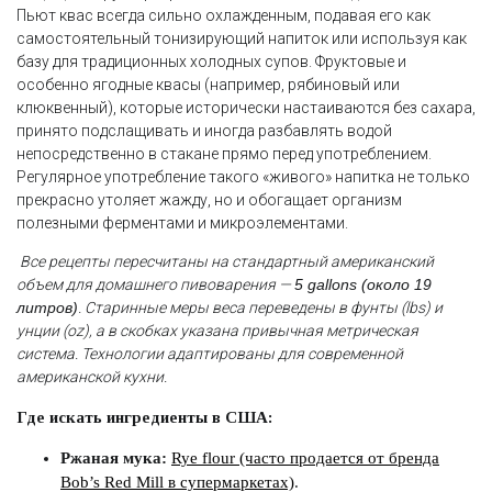
Пьют квас всегда сильно охлажденным, подавая его как
самостоятельный тонизирующий напиток или используя как
базу для традиционных холодных супов. Фруктовые и
особенно ягодные квасы (например, рябиновый или
клюквенный), которые исторически настаиваются без сахара,
принято подслащивать и иногда разбавлять водой
непосредственно в стакане прямо перед употреблением.
Регулярное употребление такого «живого» напитка не только
прекрасно утоляет жажду, но и обогащает организм
полезными ферментами и микроэлементами.
Все рецепты пересчитаны на стандартный американский
объем для домашнего пивоварения —
5 gallons (около 19
литров)
. Старинные меры веса переведены в фунты (lbs) и
унции (oz), а в скобках указана привычная метрическая
система. Технологии адаптированы для современной
американской кухни.
Где искать ингредиенты в США:
Ржаная мука:
Rye flour (часто продается от бренда
Bob’s Red Mill в супермаркетах)
.