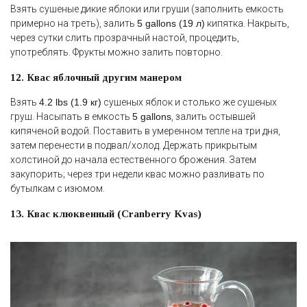
Взять сушеные дикие яблоки или груши (заполнить емкость
примерно на треть), залить
5 gallons (19 л)
кипятка. Накрыть,
через сутки слить прозрачный настой, процедить,
употреблять. Фрукты можно залить повторно.
12. Квас яблочный другим манером
Взять
4.2 lbs (1.9 кг)
сушеных яблок и столько же сушеных
груш. Насыпать в емкость
5 gallons
, залить остывшей
кипяченой водой. Поставить в умеренном тепле на три дня,
затем перенести в подвал/холод. Держать прикрытым
холстиной до начала естественного брожения. Затем
закупорить; через три недели квас можно разливать по
бутылкам с изюмом.
13. Квас клюквенный (Cranberry Kvas)