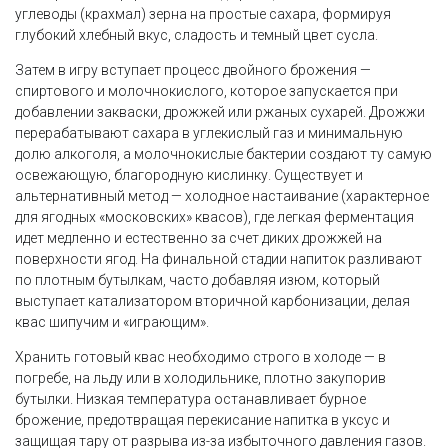
углеводы (крахмал) зерна на простые сахара, формируя
глубокий хлебный вкус, сладость и темный цвет сусла.
Затем в игру вступает процесс двойного брожения —
спиртового и молочнокислого, которое запускается при
добавлении закваски, дрожжей или ржаных сухарей. Дрожжи
перерабатывают сахара в углекислый газ и минимальную
долю алкоголя, а молочнокислые бактерии создают ту самую
освежающую, благородную кислинку. Существует и
альтернативный метод — холодное настаивание (характерное
для ягодных «московских» квасов), где легкая ферментация
идет медленно и естественно за счет диких дрожжей на
поверхности ягод. На финальной стадии напиток разливают
по плотным бутылкам, часто добавляя изюм, который
выступает катализатором вторичной карбонизации, делая
квас шипучим и «играющим».
Хранить готовый квас необходимо строго в холоде — в
погребе, на льду или в холодильнике, плотно закупорив
бутылки. Низкая температура останавливает бурное
брожение, предотвращая перекисание напитка в уксус и
защищая тару от разрыва из-за избыточного давления газов.