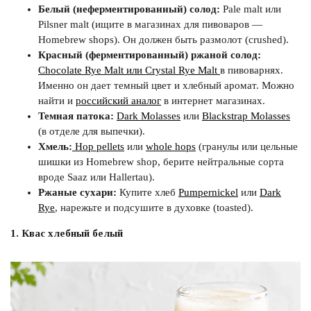
Белый (неферментированный) солод:
Pale malt или
Pilsner malt (ищите в магазинах для пивоваров —
Homebrew shops). Он должен быть размолот (crushed).
Красный (ферментированный) ржаной солод:
Chocolate Rye Malt или Crystal Rye Malt
в пивоварнях.
Именно он дает темный цвет и хлебный аромат. Можно
найти и
российский аналог
в интернет магазинах.
Темная патока:
Dark Molasses
или
Blackstrap Molasses
(в отделе для выпечки).
Хмель:
Hop pellets
или
whole hops
(гранулы или цельные
шишки из Homebrew shop, берите нейтральные сорта
вроде Saaz или Hallertau).
Ржаные сухари:
Купите хлеб
Pumpernickel
или
Dark
Rye
, нарежьте и подсушите в духовке (toasted).
1. Квас хлебный белый