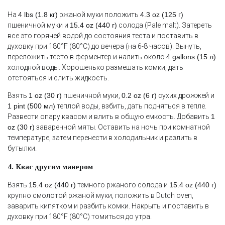
На
4 lbs (1.8 кг)
ржаной муки положить
4.3 oz (125 г)
пшеничной муки и
15.4 oz (440 г)
солода (Pale malt). Затереть
все это горячей водой до состояния теста и поставить в
духовку при 180°F (80°C) до вечера (на 6-8 часов). Вынуть,
переложить тесто в ферментер и налить около
4 gallons (15 л)
холодной воды. Хорошенько размешать комки, дать
отстояться и слить жидкость.
Взять
1 oz (30 г)
пшеничной муки,
0.2 oz (6 г)
сухих дрожжей и
1 pint (500 мл)
теплой воды, взбить, дать подняться в тепле.
Развести опару квасом и влить в общую емкость. Добавить
1
oz (30 г)
заваренной мяты. Оставить на ночь при комнатной
температуре, затем перенести в холодильник и разлить в
бутылки.
4. Квас другим манером
Взять
15.4 oz (440 г)
темного ржаного солода и
15.4 oz (440 г)
крупно смолотой ржаной муки, положить в Dutch oven,
заварить кипятком и разбить комки. Накрыть и поставить в
духовку при 180°F (80°C) томиться до утра.