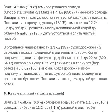
Взять
4.2 lbs (1.9 кг)
темного ржаного солода
(Chocolate/Crystal Rye Malt) и
1.4 lbs (650 г)
ячменного солода.
Заварить кипятком до состояния густой кашицы, размешать.
Поставить в горячую духовку (180°F) томиться на 12-24 часа.
На другой день развести массу вскипяченной водой до
объема
5 gallons (19 л)
, дать устояться и слить чистый
настой.
В отдельной чаше развести
1.3 oz (35 г)
сухих дрожжей и 2
столовые ложки пшеничной муки теплым квасом. Когда
поднимется, влить в ферментер, добавить от
11 до 22 oz (320-
640 г)
сахара по вкусу,
0.25 oz (7 г)
хмеля в гранулах (hop
pellets) и
5.6 oz (160 г)
изюма. Когда дрожжи и изюм
поднимутся шапкой, снять их шумовкой, квас процедить и
разлить по бутылкам. Поставить в холод. На другой день квас
готов.
6. Квас отличный (с фильтрацией)
Взять
1.7 gallons (6.6 л)
холодной воды, всыпать
1.1 lbs (510 г)
солода, прибавить
11.2 lbs (5.1 кг)
ржаной муки, чтобы