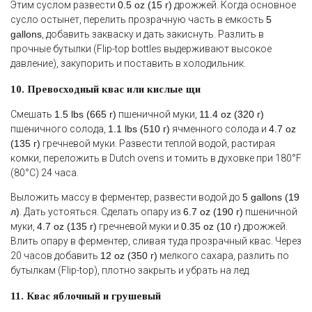
Этим суслом развести
0.5 oz (15 г)
дрожжей. Когда основное
сусло остынет, перелить прозрачную часть в емкость
5
gallons
, добавить закваску и дать закиснуть. Разлить в
прочные бутылки (Flip-top bottles выдерживают высокое
давление), закупорить и поставить в холодильник.
10. Превосходный квас или кислые щи
Смешать
1.5 lbs (665 г)
пшеничной муки,
11.4 oz (320 г)
пшеничного солода,
1.1 lbs (510 г)
ячменного солода и
4.7 oz
(135 г)
гречневой муки. Развести теплой водой, растирая
комки, переложить в Dutch ovens и томить в духовке при 180°F
(80°C) 24 часа.
Выложить массу в ферментер, развести водой до
5 gallons (19
л)
. Дать устояться. Сделать опару из
6.7 oz (190 г)
пшеничной
муки,
4.7 oz (135 г)
гречневой муки и
0.35 oz (10 г)
дрожжей.
Влить опару в ферментер, сливая туда прозрачный квас. Через
20 часов добавить
12 oz (350 г)
мелкого сахара, разлить по
бутылкам (Flip-top), плотно закрыть и убрать на лед.
11. Квас яблочный и грушевый