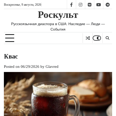
Skip
Воскресенье, 9 августа, 2026
FB
IS
vk
YT
TG
to
Роскульт
content
Русскоязычная диаспора в США: Наследие — Люди —
События
Квас
Posted on
06/29/2026
by
Glavred