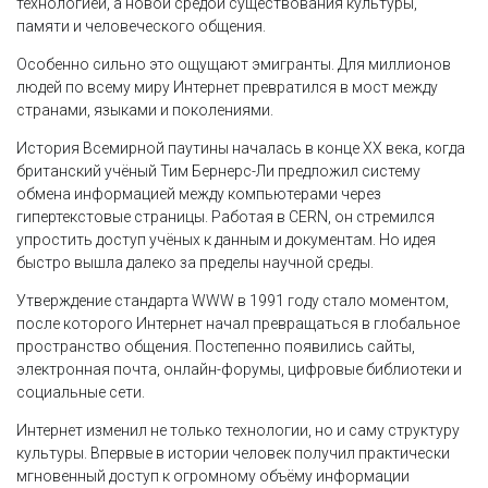
технологией, а новой средой существования культуры,
памяти и человеческого общения.
Особенно сильно это ощущают эмигранты. Для миллионов
людей по всему миру Интернет превратился в мост между
странами, языками и поколениями.
История Всемирной паутины началась в конце XX века, когда
британский учёный Тим Бернерс-Ли предложил систему
обмена информацией между компьютерами через
гипертекстовые страницы. Работая в CERN, он стремился
упростить доступ учёных к данным и документам. Но идея
быстро вышла далеко за пределы научной среды.
Утверждение стандарта WWW в 1991 году стало моментом,
после которого Интернет начал превращаться в глобальное
пространство общения. Постепенно появились сайты,
электронная почта, онлайн-форумы, цифровые библиотеки и
социальные сети.
Интернет изменил не только технологии, но и саму структуру
культуры. Впервые в истории человек получил практически
мгновенный доступ к огромному объёму информации