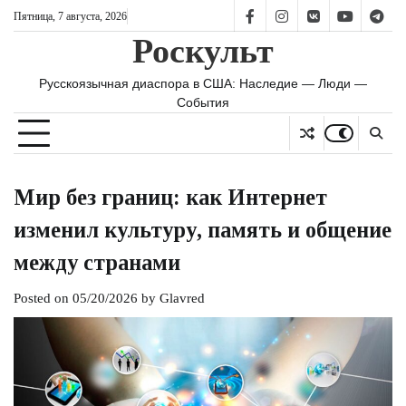
Skip
Пятница, 7 августа, 2026
FB
IS
vk
YT
TG
to
Роскульт
content
Русскоязычная диаспора в США: Наследие — Люди —
События
Мир без границ: как Интернет
изменил культуру, память и общение
между странами
Posted on
05/20/2026
by
Glavred