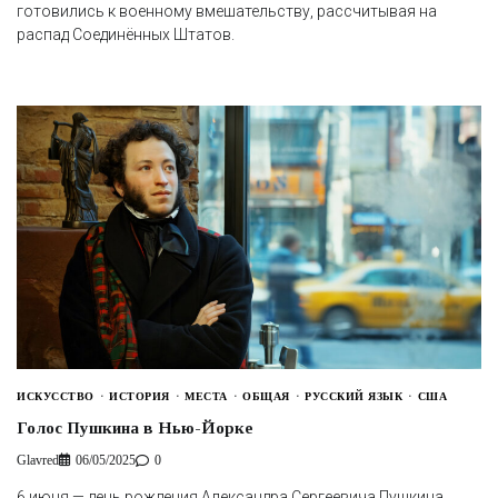
готовились к военному вмешательству, рассчитывая на
распад Соединённых Штатов.
ИСКУССТВО
ИСТОРИЯ
МЕСТА
ОБЩАЯ
РУССКИЙ ЯЗЫК
США
Голос Пушкина в Нью-Йорке
Glavred
06/05/2025
0
6 июня — день рождения Александра Сергеевича Пушкина,