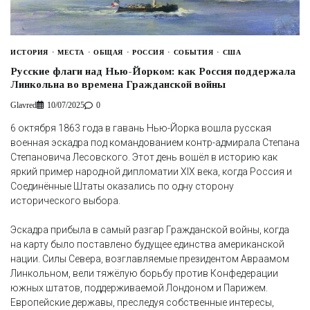
ИСТОРИЯ
МЕСТА
ОБЩАЯ
РОССИЯ
СОБЫТИЯ
США
Русские флаги над Нью-Йорком: как Россия поддержала
Линкольна во времена Гражданской войны
Glavred
10/07/2025
0
6 октября 1863 года в гавань Нью-Йорка вошла русская
военная эскадра под командованием контр-адмирала Степана
Степановича Лесовского. Этот день вошёл в историю как
яркий пример народной дипломатии XIX века, когда Россия и
Соединённые Штаты оказались по одну сторону
исторического выбора.
Эскадра прибыла в самый разгар Гражданской войны, когда
на карту было поставлено будущее единства американской
нации. Силы Севера, возглавляемые президентом Авраамом
Линкольном, вели тяжёлую борьбу против Конфедерации
южных штатов, поддерживаемой Лондоном и Парижем.
Европейские державы, преследуя собственные интересы,