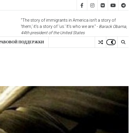
FB
IS
vk
YT
TG
"The story of immigrants in America isn't a story of
'them,' it's a story of 'us.' It's who we are." -
Barack Obama
,
44th president of the United States
РАВОВОЙ ПОДДЕРЖКИ