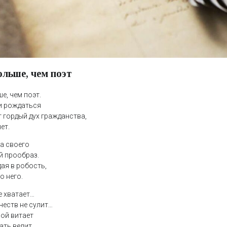
ольше, чем поэт
е, чем поэт.
и рождаться
т гордый дух гражданства,
ет.
ка своего
й прообраз.
дая в робость,
о него.
е хватает…
еств не сулит…
ной витает
ать велит.