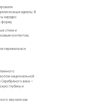
мировали
 религиозные идеалы. В
ты нередко
ю форму.
ые стихи и
оковым контентом,
ия пережила все
ственного
мволом национальной
ы Серебряного века —
скую глубину и
ского звучали как