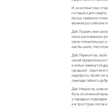
И, на колени тихо ста
готовый и для смерти,
прошу смиренно помощ
великие российские п
Дай, Пушкин, мне свою
свою раскованную ре
свою пленительную у
как бы шаля, глаголом
Дай, Лермонтов, свой 
своей презрительност
и келью замкнутой ду
где дышит, скрытая в 
недоброты твоей сест
лампада тайного добр
Дай, Некрасов, уняв м
боль иссеченной музы
у парадных подъездов
и в просторах лесов и