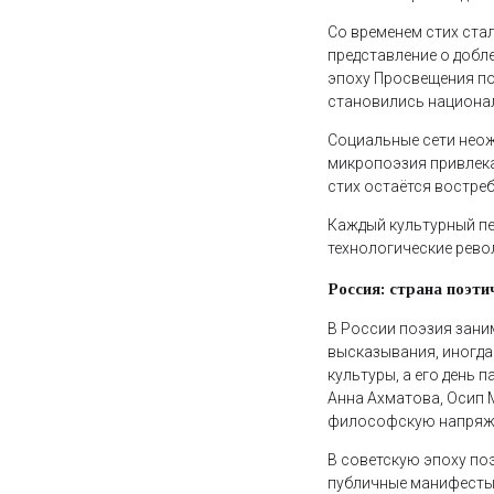
Со временем стих ста
представление о добле
эпоху Просвещения по
становились национал
Социальные сети неож
микропоэзия привлека
стих остаётся востре
Каждый культурный пе
технологические рево
Россия: страна поэти
В России поэзия зани
высказывания, иногд
культуры, а его день 
Анна Ахматова, Осип 
философскую напряж
В советскую эпоху по
публичные манифесты.