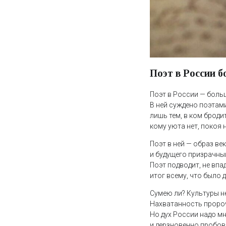
Поэт в России б
Поэт в России — больш
В ней суждено поэтам
лишь тем, в ком броди
кому уюта нет, покоя н
Поэт в ней — образ ве
и будущего призрачны
Поэт подводит, не впа
итог всему, что было д
Сумею ли? Культуры н
Нахватанность пророч
Но дух России надо м
и дерзновенно пробов