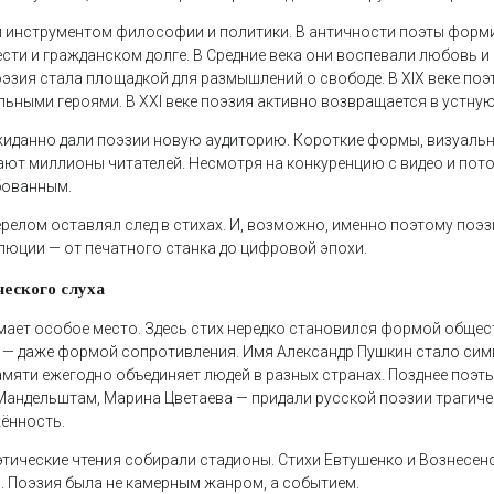
л инструментом философии и политики. В античности поэты фор
сти и гражданском долге. В Средние века они воспевали любовь и
эзия стала площадкой для размышлений о свободе. В XIX веке поэ
ьными героями. В XXI веке поэзия активно возвращается в устну
иданно дали поэзии новую аудиторию. Короткие формы, визуальн
ют миллионы читателей. Несмотря на конкуренцию с видео и пот
бованным.
релом оставлял след в стихах. И, возможно, именно поэтому поэз
люции — от печатного станка до цифровой эпохи.
ческого слуха
мает особое место. Здесь стих нередко становился формой обще
а — даже формой сопротивления. Имя Александр Пушкин стало си
памяти ежегодно объединяет людей в разных странах. Позднее поэт
Мандельштам, Марина Цветаева — придали русской поэзии трагиче
ённость.
этические чтения собирали стадионы. Стихи Евтушенко и Вознесен
 Поэзия была не камерным жанром, а событием.