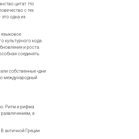
анство цитат. Но
ловечество с тех
 это одна из
ь языковое
о культурного кода.
бновления и роста.
пособная соединять
вали собственные «дни
нию международный
но. Ритм и рифма
 развлечением, а
 В античной Греции