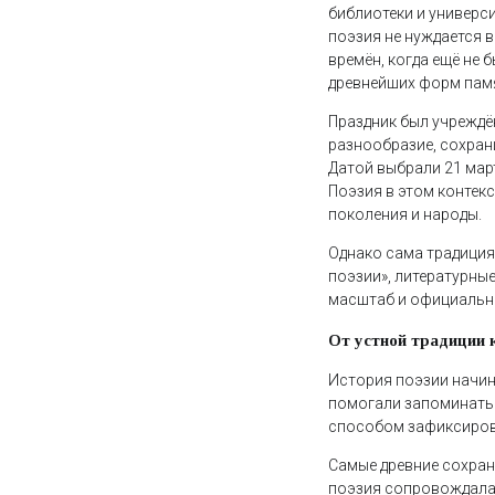
библиотеки и универс
поэзия не нуждается 
времён, когда ещё не 
древнейших форм памя
Праздник был учреждё
разнообразие, сохран
Датой выбрали 21 мар
Поэзия в этом контекс
поколения и народы.
Однако сама традиция
поэзии», литературны
масштаб и официальн
От устной традиции 
История поэзии начин
помогали запоминать т
способом зафиксирова
Самые древние сохран
поэзия сопровождалас