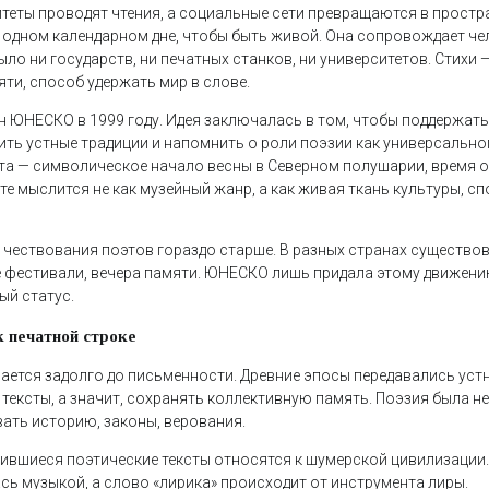
итеты проводят чтения, а социальные сети превращаются в простр
в одном календарном дне, чтобы быть живой. Она сопровождает че
было ни государств, ни печатных станков, ни университетов. Стихи —
ти, способ удержать мир в слове.
н ЮНЕСКО в 1999 году. Идея заключалась в том, чтобы поддержат
ить устные традиции и напомнить о роли поэзии как универсальног
та — символическое начало весны в Северном полушарии, время о
те мыслится не как музейный жанр, а как живая ткань культуры, с
 чествования поэтов гораздо старше. В разных странах существо
е фестивали, вечера памяти. ЮНЕСКО лишь придала этому движе
ый статус.
к печатной строке
ается задолго до письменности. Древние эпосы передавались уст
ексты, а значит, сохранять коллективную память. Поэзия была не
ть историю, законы, верования.
ившиеся поэтические тексты относятся к шумерской цивилизации.
ь музыкой, а слово «лирика» происходит от инструмента лиры.