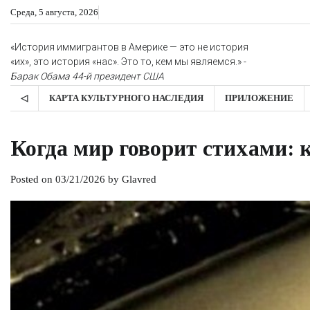
Skip
Среда, 5 августа, 2026
to
content
«История иммигрантов в Америке — это не история
«их», это история «нас». Это то, кем мы являемся.» -
Барак Обама
44-й президент США
◁
КАРТА КУЛЬТУРНОГО НАСЛЕДИЯ
ПРИЛОЖЕНИЕ
Когда мир говорит стихами: 
Posted on
03/21/2026
by
Glavred