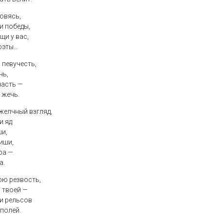
новясь,
 и победы,
и у вас,
оэты…
 певучесть,
чь,
часть —
 жечь.
желчный взгляд,
и яд
ши,
тиши,
ра —
а.
ою резвость,
 твоей —
 и рельсов
 полей.