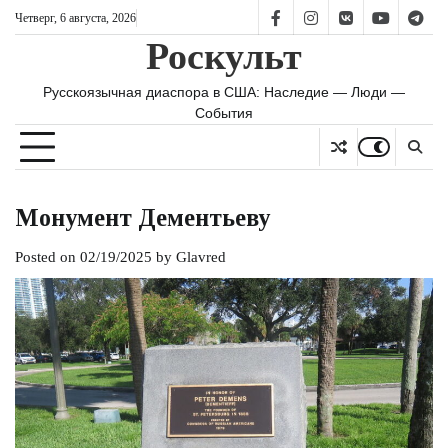
Skip
Четверг, 6 августа, 2026
FB
IS
vk
YT
TG
to
Роскульт
content
Русскоязычная диаспора в США: Наследие — Люди —
События
Монумент Дементьеву
Posted on
02/19/2025
by
Glavred