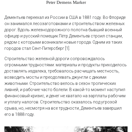
Peter Demens Marker
Дементьев переехал из России в США в 1881 году. Во Флориде
он занимался лесозаготовками и строительством железных
дорог. Вдоль железнодорожного полотна бывший военный
офицер и русский помещик Пётр Дементьев строил станции,
рядом с которыми возникали новые города. Одним из таких
городов стал Сент-Питерсберг [1].
Строительство железной дороги сопровождалось
огромными трудностями: материалы и продукты приходилось
доставлять издалека, требовалось расчищать местность,
возводить мосты и преодолевать джунгли с дикими
животными. Строительство велось в сезон тропических
ливней, и рабочие часто болели. В какой-то момент наступил
финансовый кризис, и денег не хватало на зарплаты рабочим
и уплату налогов. Строительство оказалось под угрозой
срыва, но, несмотря на все трудности, Дементьев завершил
его в 1888 году.