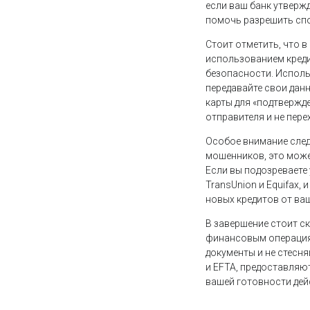
если ваш банк утвержд
помочь разрешить спо
Стоит отметить, что 
использованием креди
безопасности. Исполь
передавайте свои дан
карты для «подтвержд
отправителя и не пер
Особое внимание след
мошенников, это може
Если вы подозреваете 
TransUnion и Equifax,
новых кредитов от ва
В завершение стоит с
финансовым операциям
документы и не стесн
и EFTA, предоставляю
вашей готовности дей