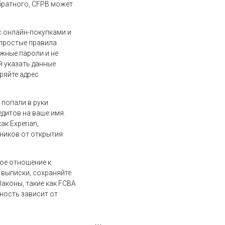
обратного, CFPB может
с онлайн-покупками и
 простые правила
жные пароли и не
й указать данные
ряйте адрес
 попали в руки
дитов на ваше имя.
к Experian,
нников от открытия
ное отношение к
выписки, сохраняйте
аконы, такие как FCBA
ность зависит от