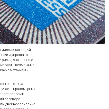
и миллионов людей.
твами и упрощают
 риски, связанные с
изировать возможные
и какие механизмы
кон о честных
в случае неправомерных
воляет оспорить
ий договора.
или двойное списание