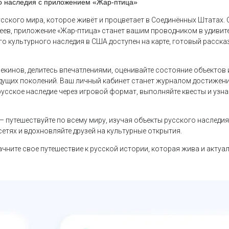
го наследия с приложением «Жар-птица»
сского мира, которое живёт и процветает в Соединённых Штатах. 
зеев, приложение «Жар-птица» станет вашим проводником в удивит
го культурного наследия в США доступен на карте, готовый расска
кинов, делитесь впечатлениями, оценивайте состояние объектов 
дущих поколений. Ваш личный кабинет станет журналом достижений
русское наследие через игровой формат, выполняйте квесты и узн
 путешествуйте по всему миру, изучая объекты русского наследия
етях и вдохновляйте друзей на культурные открытия.
ачните свое путешествие к русской истории, которая жива и актуа