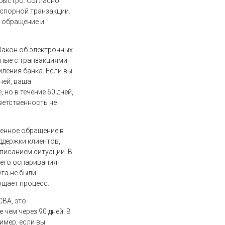
 быстро. Согласно
 спорной транзакции.
 обращение и
 Закон об электронных
анные с транзакциями
мления банка. Если вы
ней, ваша
но в течение 60 дней,
ветственность не
енное обращение в
ддержки клиентов,
писанием ситуации. В
шего оспаривания.
уга не были
ощает процесс.
CBA, это
 чем через 90 дней. В
имер, если вы