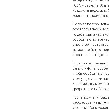
за одну покупку, вы и
FCBA, у вас есть 60 д
Уведомление должно б
исключить возможные
В случае подозритель
переводах денежных ср
по дебетовым картам. 
сообщите о потере кар
ответственность огран
вы можете быть ответ
ограничена, что дела
Одним из первых шаго
банк или финансовое 
чтобы сообщить о про
этом уведомлении важ
Например, вы можете н
предоставлены. Многи
После получения ваше
расследование должно 
это время банк может