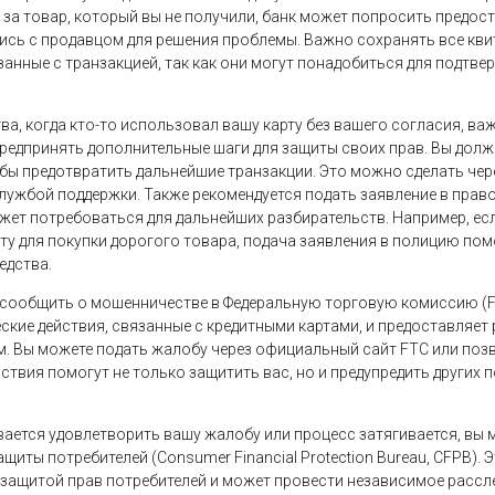
 за товар, который вы не получили, банк может попросить предос
лись с продавцом для решения проблемы. Важно сохранять все кви
занные с транзакцией, так как они могут понадобиться для подтв
а, когда кто-то использовал вашу карту без вашего согласия, ва
 предпринять дополнительные шаги для защиты своих прав. Вы дол
обы предотвратить дальнейшие транзакции. Это можно сделать че
службой поддержки. Также рекомендуется подать заявление в пра
может потребоваться для дальнейших разбирательств. Например, е
ту для покупки дорогого товара, подача заявления в полицию пом
едства.
сообщить о мошенничестве в Федеральную торговую комиссию (F
кие действия, связанные с кредитными картами, и предоставляет
. Вы можете подать жалобу через официальный сайт FTC или поз
йствия помогут не только защитить вас, но и предупредить других 
вается удовлетворить вашу жалобу или процесс затягивается, вы
иты потребителей (Consumer Financial Protection Bureau, CFPB). 
 защитой прав потребителей и может провести независимое рассл