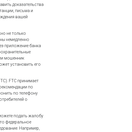
тавить доказательства
танции, письма и
ерждения вашей
жно не только
жны немедленно
рез приложение банка
воохранительные
сли мошенник
ожет установить его
TC). FTC принимает
 рекомендации по
вонить по телефону
потребителей о
 можете подать жалобу
Это федеральное
едование. Например,