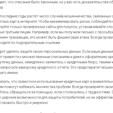
ает, что списание было законным, но у вас есть доказательства 
р.
в последние годы растёт число случаев мошенничества, связанных 
тных карт в интернете. Чтобы минимизировать риски, соблюдайте
зуйте только проверенные сайты для покупок, устанавливайте сло
ные третьим лицам. Например, если вы получили письмо с просьбо
ения» транзакции, это может быть фишинговая атака. Всегда прове
еходите по подозрительным ссылкам.
ует уделять защите своих персональных данных. Если ваши данные
т привести к множественным списаниям и даже к оформлению кре
утечку данных, немедленно свяжитесь с кредитными бюро, такими ка
 и запросите заморозку кредитного отчёта. Это предотвратит моше
шего имени.
казать, что грамотное использование кредитных карт и вниматель
 помогут избежать множества проблем. Всегда проверяйте свои 
яйтесь обращаться за помощью, если столкнулись с трудностями. З
т широкие возможности для защиты потребителей, но их эффектив
ствовать быстро и уверенно.