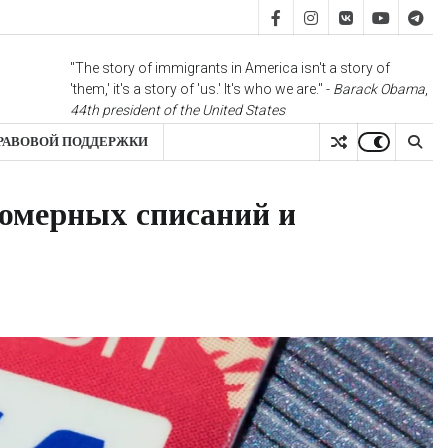
FB
IS
vk
YT
TG
"The story of immigrants in America isn't a story of
'them,' it's a story of 'us.' It's who we are." -
Barack Obama
,
44th president of the United States
РАВОВОЙ ПОДДЕРЖКИ
вомерных списаний и