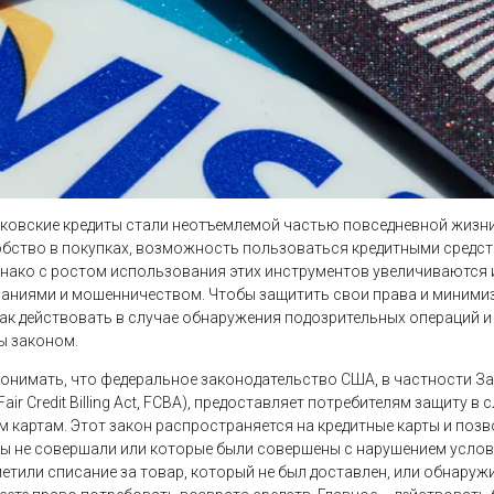
нковские кредиты стали неотъемлемой частью повседневной жизн
бство в покупках, возможность пользоваться кредитными средс
днако с ростом использования этих инструментов увеличиваются и
аниями и мошенничеством. Чтобы защитить свои права и миним
 как действовать в случае обнаружения подозрительных операций 
ы законом.
понимать, что федеральное законодательство США, в частности За
air Credit Billing Act, FCBA), предоставляет потребителям защиту 
м картам. Этот закон распространяется на кредитные карты и поз
вы не совершали или которые были совершены с нарушением услов
метили списание за товар, который не был доставлен, или обнаруж