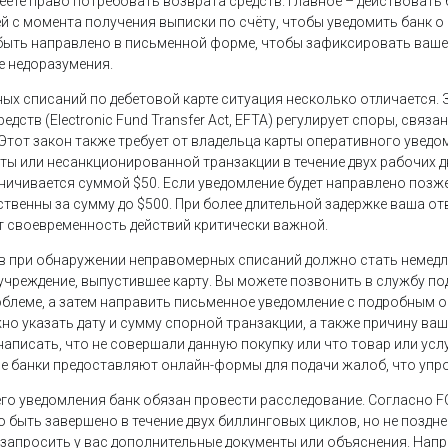
меете право потребовать возврата средств. Главное – действовать
ней с момента получения выписки по счёту, чтобы уведомить банк о
ыть направлено в письменной форме, чтобы зафиксировать ваше
 недоразумения.
ных списаний по дебетовой карте ситуация несколько отличается.
едств (Electronic Fund Transfer Act, EFTA) регулирует споры, связ
Этот закон также требует от владельца карты оперативного уведо
ты или несанкционированной транзакции в течение двух рабочих д
ичивается суммой $50. Если уведомление будет направлено позже, 
ственны за сумму до $500. При более длительной задержке ваша от
ет своевременность действий критически важной.
в при обнаружении неправомерных списаний должно стать немедл
учреждение, выпустившее карту. Вы можете позвонить в службу по
блеме, а затем направить письменное уведомление с подробным о
но указать дату и сумму спорной транзакции, а также причину ва
аписать, что не совершали данную покупку или что товар или усл
е банки предоставляют онлайн-формы для подачи жалоб, что упр
го уведомления банк обязан провести расследование. Согласно F
быть завершено в течение двух биллинговых циклов, но не позднее
 запросить у вас дополнительные документы или объяснения. Напр