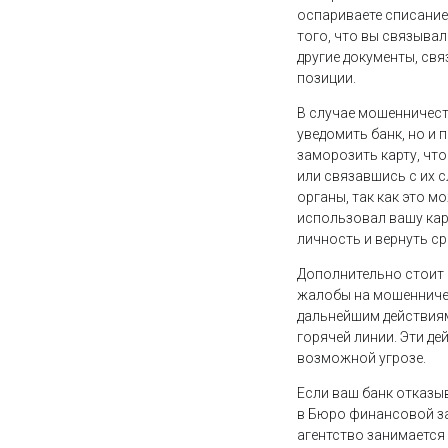
оспариваете списание
того, что вы связыва
другие документы, свя
позиции.
В случае мошенничеств
уведомить банк, но и
заморозить карту, чт
или связавшись с их 
органы, так как это 
использовал вашу кар
личность и вернуть ср
Дополнительно стоит 
жалобы на мошенничес
дальнейшим действиям
горячей линии. Эти де
возможной угрозе.
Если ваш банк отказы
в Бюро финансовой защ
агентство занимается