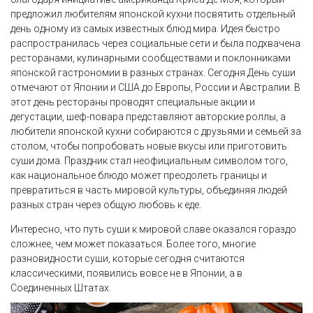
предложил любителям японской кухни посвятить отдельный
день одному из самых известных блюд мира. Идея быстро
распространилась через социальные сети и была подхвачена
ресторанами, кулинарными сообществами и поклонниками
японской гастрономии в разных странах. Сегодня День суши
отмечают от Японии и США до Европы, России и Австралии. В
этот день рестораны проводят специальные акции и
дегустации, шеф-повара представляют авторские роллы, а
любители японской кухни собираются с друзьями и семьей за
столом, чтобы попробовать новые вкусы или приготовить
суши дома. Праздник стал неофициальным символом того,
как национальное блюдо может преодолеть границы и
превратиться в часть мировой культуры, объединяя людей
разных стран через общую любовь к еде.
Интересно, что путь суши к мировой славе оказался гораздо
сложнее, чем может показаться. Более того, многие
разновидности суши, которые сегодня считаются
классическими, появились вовсе не в Японии, а в
Соединенных Штатах.