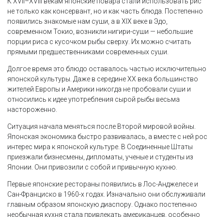
К XVII–XVIII векам японские повара стали использовать рис
не только как консервант, но и как часть блюда. Постепенно
появились знакомые нам суши, а в XIX веке в Эдо,
современном Токио, возникли нигири-суши — небольшие
порции риса с кусочком рыбы сверху. Их можно считать
прямыми предшественниками современных суши.
Долгое время это блюдо оставалось частью исключительно
японской культуры. Даже в середине XX века большинство
жителей Европы и Америки никогда не пробовали суши и
относились к идее употребления сырой рыбы весьма
настороженно.
Ситуация начала меняться после Второй мировой войны.
Японская экономика быстро развивалась, а вместе с ней рос
интерес мира к японской культуре. В Соединенные Штаты
приезжали бизнесмены, дипломаты, ученые и студенты из
Японии. Они привозили с собой и привычную кухню.
Первые японские рестораны появились в Лос-Анджелесе и
Сан-Франциско в 1960-х годах. Изначально они обслуживали
главным образом японскую диаспору. Однако постепенно
необычная кухня стала привлекать американцев, особенно