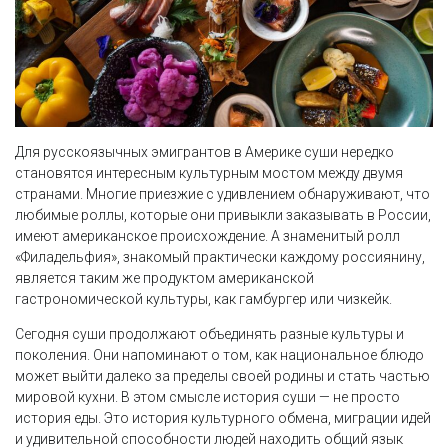
Для русскоязычных эмигрантов в Америке суши нередко
становятся интересным культурным мостом между двумя
странами. Многие приезжие с удивлением обнаруживают, что
любимые роллы, которые они привыкли заказывать в России,
имеют американское происхождение. А знаменитый ролл
«Филадельфия», знакомый практически каждому россиянину,
является таким же продуктом американской
гастрономической культуры, как гамбургер или чизкейк.
Сегодня суши продолжают объединять разные культуры и
поколения. Они напоминают о том, как национальное блюдо
может выйти далеко за пределы своей родины и стать частью
мировой кухни. В этом смысле история суши — не просто
история еды. Это история культурного обмена, миграции идей
и удивительной способности людей находить общий язык