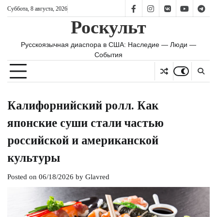
Skip
Суббота, 8 августа, 2026
FB
IS
vk
YT
TG
to
Роскульт
content
Русскоязычная диаспора в США: Наследие — Люди —
События
Калифорнийский ролл. Как
японские суши стали частью
российской и американской
культуры
Posted on
06/18/2026
by
Glavred