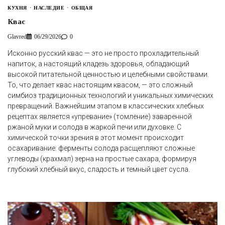
КУХНЯ
НАСЛЕДИЕ
ОБЩАЯ
Квас
Glavred
06/29/2026
0
Исконно русский квас — это не просто прохладительный
напиток, а настоящий кладезь здоровья, обладающий
высокой питательной ценностью и целебными свойствами.
То, что делает квас настоящим квасом, — это сложный
симбиоз традиционных технологий и уникальных химических
превращений. Важнейшим этапом в классических хлебных
рецептах является «упревание» (томление) заваренной
ржаной муки и солода в жаркой печи или духовке. С
химической точки зрения в этот момент происходит
осахаривание: ферменты солода расщепляют сложные
углеводы (крахмал) зерна на простые сахара, формируя
глубокий хлебный вкус, сладость и темный цвет сусла.