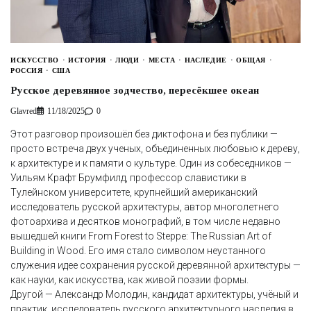
ИСКУССТВО
ИСТОРИЯ
ЛЮДИ
МЕСТА
НАСЛЕДИЕ
ОБЩАЯ
РОССИЯ
США
Русское деревянное зодчество, пересёкшее океан
Glavred
11/18/2025
0
Этот разговор произошёл без диктофона и без публики —
просто встреча двух ученых, объединенных любовью к дереву,
к архитектуре и к памяти о культуре. Один из собеседников —
Уильям Крафт Брумфилд, профессор славистики в
Тулейнском университете, крупнейший американский
исследователь русской архитектуры, автор многолетнего
фотоархива и десятков монографий, в том числе недавно
вышедшей книги From Forest to Steppe: The Russian Art of
Building in Wood. Его имя стало символом неустанного
служения идее сохранения русской деревянной архитектуры —
как науки, как искусства, как живой поэзии формы.
Другой — Александр Молодин, кандидат архитектуры, учёный и
практик, исследователь русского архитектурного наследия в