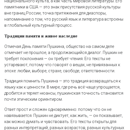
национального культа, а как часть мировой литературы. Его
памятники в США — это знак присутствия русской культуры
вне границ России, точка притяжения для диаспоры,
напоминание о том, что русский язык и литература встроены
в глобальный культурный процесс.
Традиции памяти и живое наследие
Отмечая День памяти Пушкина, общество на самом деле
отмечает не прошлое, а продолжающийся диалог. Пушкин не
требует поклонения — он требует чтения. Его тексты не
устаревают, потому что говорят о вещах, не привязанных к
эпохе: любви, выборе, страхе, свободе, ответственности.
Традиция помнить Пушкина — это традиция возвращаться к
языку как к ценности. В мире, где речь всё чаще упрощается,
дробится и теряет нюансы, пушкинская точность становится
почти этическим ориентиром.
Ответ прост и сложен одновременно: потому что он не
навязывается. Пушкин не диктует, как жить, — он показывает,
как можно думать и чувствовать. Его тексты открыты для
разных интерпретаций, разных возрастов, разных культурных