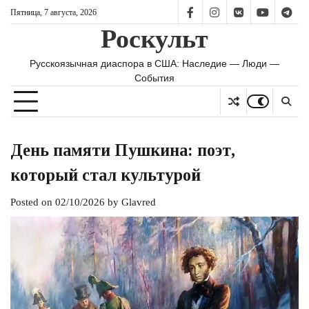
Skip
Пятница, 7 августа, 2026
FB
IS
vk
YT
TG
to
Роскульт
content
Русскоязычная диаспора в США: Наследие — Люди —
События
День памяти Пушкина: поэт,
который стал культурой
Posted on
02/10/2026
by
Glavred