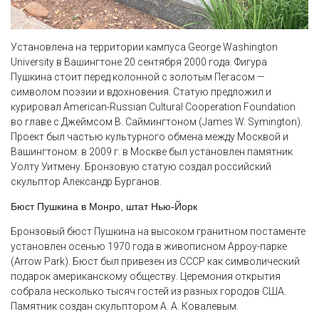
Установлена на территории кампуса George Washington
University в Вашингтоне 20 сентября 2000 года. Фигура
Пушкина стоит перед колонной с золотым Пегасом —
символом поэзии и вдохновения. Статую предложил и
курировал American-Russian Cultural Cooperation Foundation
во главе с Джеймсом В. Саймингтоном (James W. Symington).
Проект был частью культурного обмена между Москвой и
Вашингтоном: в 2009 г. в Москве был установлен памятник
Уолту Уитмену. Бронзовую статую создал российский
скульптор Александр Бурганов.
Бюст Пушкина в Монро, штат Нью-Йорк
Бронзовый бюст Пушкина на высоком гранитном постаменте
установлен осенью 1970 года в живописном Арроу-парке
(Arrow Park). Бюст был привезен из СССР как символический
подарок американскому обществу. Церемония открытия
собрала несколько тысяч гостей из разных городов США.
Памятник создан скульптором А. А. Ковалевым.