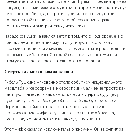
преемственности и связи поколений. Пушкин — редкий пример
фигуры, чьё физическое отсутствие на протяжении почти двух
веков не ослабило, а, напротив, усилило его присутствие в
повседневной жизни, литературе, образовании и даже
политических и эмигрантских дискуссиях.
Парадокс Пушкина заключается в том, что он одновременно
принадлежит всем и никому. Его цитируют школьники и
академики, политики и музыканты, эмигранты первой волны и
современные блогеры. Он «свой» для разных эпох — и при
этом ускользает от окончательного толкования.
Смерть как миф и начало канона
Гибель Пушкина мгновенно стала событием национального
масштаба. Уже современники воспринимали её не просто как
частную трагедию, а как символический удар по будущему
русской культуры. Реакция общества была бурной: стихи
Лермонтова «Смерть поэта» стали первым шагом к
формированию мифа о Пушкине как о жертве общества,
света, придворной интриги и равнодушия власти.
Этот миф оказался исключительно живучим. Он закрепил за