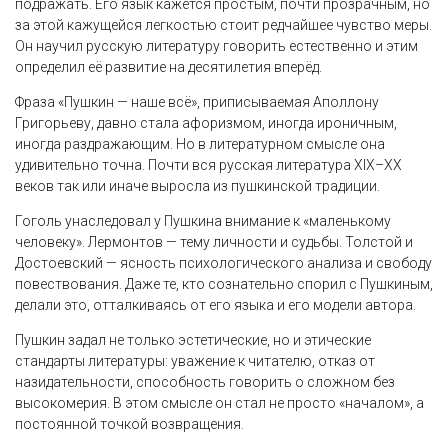
подражать. Его язык кажется простым, почти прозрачным, но
за этой кажущейся легкостью стоит редчайшее чувство меры.
Он научил русскую литературу говорить естественно и этим
определил её развитие на десятилетия вперёд.
Фраза «Пушкин — наше всё», приписываемая Аполлону
Григорьеву, давно стала афоризмом, иногда ироничным,
иногда раздражающим. Но в литературном смысле она
удивительно точна. Почти вся русская литература XIX–XX
веков так или иначе выросла из пушкинской традиции.
Гоголь унаследовал у Пушкина внимание к «маленькому
человеку». Лермонтов — тему личности и судьбы. Толстой и
Достоевский — ясность психологического анализа и свободу
повествования. Даже те, кто сознательно спорил с Пушкиным,
делали это, отталкиваясь от его языка и его модели автора.
Пушкин задал не только эстетические, но и этические
стандарты литературы: уважение к читателю, отказ от
назидательности, способность говорить о сложном без
высокомерия. В этом смысле он стал не просто «началом», а
постоянной точкой возвращения.