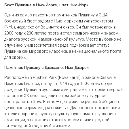
Бюст Пушкина в Нью-Йорке, штат Нью-Йорк
Один из самых известных памятников Пушкину в США —
бронзовый бюст рядом с Нью-Йоркским университетом
(NYU), недалеко от Вашингтон-сквер. Он был установлен в
2000 году к 200-летию поэта и стал символическим знаком
диалога русской и американской культур. Место выбрано не
случайно: университетская среда подчёркивает статус
Пушкина как мирового классика, а не «национального поэта
для своих».
Памятник Пушкину в Джексоне, Нью-Джерси
Расположен в Pushkin Park (Rova Farm) в районе Cassville.
Памятник был воздвигнут в 1949 году к 150-летию со дня
рождения Пушкина русскими эмигрантами, которые в первой
половине XX века создали в этом районе культурное
пространство Rova Farms — центр жизни русской общины с
церковью и домами для пожилых. Диаспорные организации
хотели сохранить русскую культурную память в условиях
эмиграции, а памятник стал символом связи с родной
литературной традицией и языком.