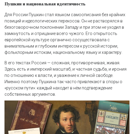
Пушкин и национальная идентичность
Для России Пушкин стал языком самоописания без крайних
позиций и идеологических перекосов. Он не растворялся в
безоговорочном поклонении Западу и при этом не уходил в
замкнутость и отрицание всего чужого. Его открытость
европейской культуре органично сосуществовала с
внимательным и глубоким интересом к русской истории,
фольклорным истокам, национальному языку и характеру.
В его текстах Россия — сложная, противоречивая, живая.
Здесь есть и имперский масштаб, и частная судьба, и ирония
по отношению к власти, и уважение к личной свободе.
Именно поэтому Пушкина так часто привлекают в споры о
«русском пути»: каждый находит в нём подтверждение
собственных аргументов.