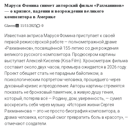
Маруся Фомина снимет авторский фильм «Рахманинов»
— о кризисе, падении и возрождении великого
композитора в Америке
Glavred
11/11/2025
0
Известная актриса Маруся Фомина приступает к своей
первой режиссёрской работе — полнометражной драме
«Рахманинов», посвящённой 155-летию со дня рождения
великого русского композитора. Продюсером картины
выступает Алексей Киселев (Kisa Film). Хронометраж фильма
составит около двух часов, премьера ожидается в 2026 году.
Проект обещает стать не парадным байопиком, а
психологическим портретом человека, прошедшего через
духовный кризис и преодоление. Авторы картины стремятся
показать не бронзовый памятник, а живую душу гения,
который, потеряв всё — Родину, дом, уверенность, — сумел
воскресить себя через музыку. «История жизни Сергея
Рахманинова — это не просто биография композитора, а
драма человека, который смог превратить боль в красоту», —
отмечают создатели.