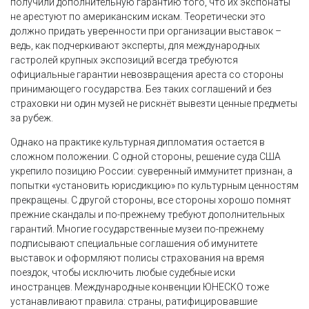
получили дополнительную гарантию того, что их экспонаты
не арестуют по американским искам. Теоретически это
должно придать уверенности при организации выставок –
ведь, как подчеркивают эксперты, для международных
гастролей крупных экспозиций всегда требуются
официальные гарантии невозвращения ареста со стороны
принимающего государства. Без таких соглашений и без
страховки ни один музей не рискнёт вывезти ценные предметы
за рубеж.
Однако на практике культурная дипломатия остается в
сложном положении. С одной стороны, решение суда США
укрепило позицию России: суверенный иммунитет признан, а
попытки «установить юрисдикцию» по культурным ценностям
прекращены. С другой стороны, все стороны хорошо помнят
прежние скандалы и по-прежнему требуют дополнительных
гарантий. Многие государственные музеи по-прежнему
подписывают специальные соглашения об имунитете
выставок и оформляют полисы страхования на время
поездок, чтобы исключить любые судебные иски
иностранцев. Международные конвенции ЮНЕСКО тоже
устанавливают правила: страны, ратифицировавшие