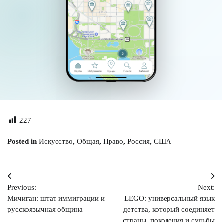
227
Posted in
Искусство
,
Общая
,
Право
,
Россия
,
США
Навигация
Previous:
Next:
по
Мичиган: штат иммиграции и
LEGO: универсальный язык
записям
русскоязычная община
детства, который соединяет
страны, поколения и судьбы