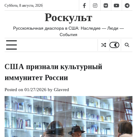
Skip
Суббота, 8 августа, 2026
FB
IS
vk
YT
TG
to
Роскульт
content
Русскоязычная диаспора в США: Наследие — Люди —
События
США признали культурный
иммунитет России
Posted on
01/27/2026
by
Glavred