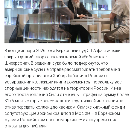
В конце января 2026 года Верховный суд США фактически
закрыл долгий спор о так называемой «библиотеке
Шнеерсона». В решении суда было подчеркнуто, что
американские суды не вправе рассматривать требования
еврейской организации Хабад-Любавич к России о
возвращении коллекции книг и документов, поскольку все
спорные ценности находятся на территории России. Из-за
этого постановления были отменены штрафы на сумму более
$175 млн, которые ранее наложил суд низшей инстанции за
отказ передать коллекцию хасидам. Сам же книжный фонд и
сопутствующие архивы хранится в Москве – в Еврейском
музее и Российском военном архиве – и эти учреждения
открыты для публики.