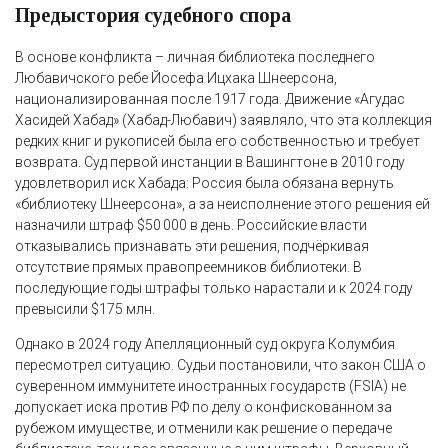
Предыстория судебного спора
В основе конфликта – личная библиотека последнего
Любавичского ребе Йосефа Ицхака Шнеерсона,
национализированная после 1917 года. Движение «Агудас
Хасидей Хабад» (Хабад-Любавич) заявляло, что эта коллекция
редких книг и рукописей была его собственностью и требует
возврата. Суд первой инстанции в Вашингтоне в 2010 году
удовлетворил иск Хабада: Россия была обязана вернуть
«библиотеку Шнеерсона», а за неисполнение этого решения ей
назначили штраф $50 000 в день. Российские власти
отказывались признавать эти решения, подчёркивая
отсутствие прямых правопреемников библиотеки. В
последующие годы штрафы только нарастали и к 2024 году
превысили $175 млн.
Однако в 2024 году Апелляционный суд округа Колумбия
пересмотрел ситуацию. Судьи постановили, что закон США о
суверенном иммунитете иностранных государств (FSIA) не
допускает иска против РФ по делу о конфискованном за
рубежом имуществе, и отменили как решение о передаче