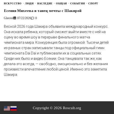
ИСКУССТВО
ЛЮДИ
НАСЛЕДИЕ
ОБЩАЯ
СОБЫТИЯ
СПОРТ
Есения Михеева и танец мечты с Шакирой
Glavred
07/22/2026
0
Весной 2026 года Шакира объявила международный конкурс.
Она искала ребенка, который сможет выйти вместе с ней на
сцену во время шоу в перерыве финального матча
чемпионата мира. Конкуренция была огромной. Тысячи детей
из разных стран записывали танцы под официальный гимн
чемпионата Dai Dai и публиковали их в социальных сетях.
Среди них было и видео Есении. Она танцевала так же, как
делала это всегда, — свободно, эмоционально и без желания
произвести впечатление любой ценой. Именно это заметила
Шакира.
Copyright © 2026 Roscult.org