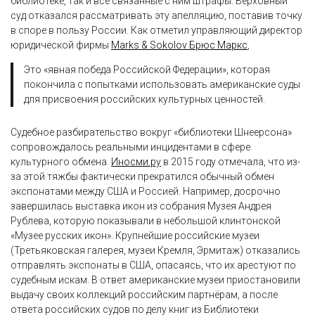
библиотеке, так и все связанные с ним штрафы. Верховный
суд отказался рассматривать эту апелляцию, поставив точку
в споре в пользу России. Как отметил управляющий директор
юридической фирмы
Marks & Sokolov Брюс Маркс
,
Это «явная победа Российской Федерации», которая
покончила с попытками использовать американские суды
для присвоения российских культурных ценностей.
Судебное разбирательство вокруг «библиотеки Шнеерсона»
сопровождалось реальными инцидентами в сфере
культурного обмена.
Иносми.ру
в 2015 году отмечала, что из-
за этой тяжбы фактически прекратился обычный обмен
экспонатами между США и Россией. Например, досрочно
завершилась выставка икон из собрания Музея Андрея
Рублева, которую показывали в небольшой клинтонской
«Музее русских икон». Крупнейшие российские музеи
(Третьяковская галерея, музеи Кремля, Эрмитаж) отказались
отправлять экспонаты в США, опасаясь, что их арестуют по
судебным искам. В ответ американские музеи приостановили
выдачу своих коллекций российским партнёрам, а после
ответа российских судов по делу книг из Библиотеки