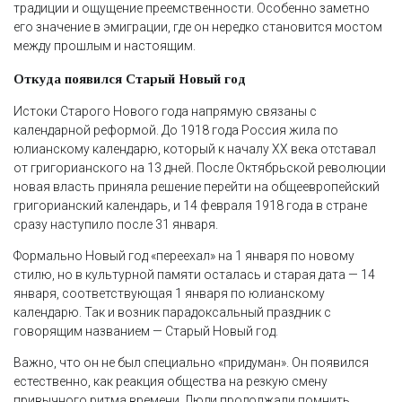
традиции и ощущение преемственности. Особенно заметно
его значение в эмиграции, где он нередко становится мостом
между прошлым и настоящим.
Откуда появился Старый Новый год
Истоки Старого Нового года напрямую связаны с
календарной реформой. До 1918 года Россия жила по
юлианскому календарю, который к началу XX века отставал
от григорианского на 13 дней. После Октябрьской революции
новая власть приняла решение перейти на общеевропейский
григорианский календарь, и 14 февраля 1918 года в стране
сразу наступило после 31 января.
Формально Новый год «переехал» на 1 января по новому
стилю, но в культурной памяти осталась и старая дата — 14
января, соответствующая 1 января по юлианскому
календарю. Так и возник парадоксальный праздник с
говорящим названием — Старый Новый год.
Важно, что он не был специально «придуман». Он появился
естественно, как реакция общества на резкую смену
привычного ритма времени. Люди продолжали помнить