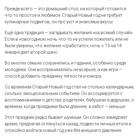
Прежде всего — это домашний стол, на который готовится
что-то простое и любимое. Старый Новый год не требует
кулинарных подвигов, он про уют и знакомые вкусы.
Ещё одна традиция — загадывать желания «на всякий случай».
Если в новогоднюю ночь что-то не успели пожелать или не
были уверены, что желание «сработало», ночь с 13 на 14
января даёт второй шанс.
Во многих семьях сохранялись и гадания, особенно среди
молодёжи. Они воспринимались не всерьёз, а как игра —
способ добавить празднику лёгкости и юмора.
Со временем Старый Новый год стал не столько календарным,
сколько эмоциональным событием. Он ассоциируется с
воспоминаниями о детстве, родителях, бабушках и дедушках, о
времени, когда праздники были длиннее, а забот — меньше.
Этот праздник редко бывает шумным. Он словно замедляет
время, предлагая оглянуться назад, подвести личные итоги и
спокойно войти в новый год уже без внешнего давления.