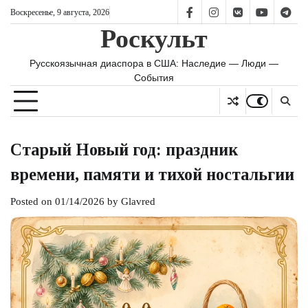
Skip
Воскресенье, 9 августа, 2026
FB
IS
vk
YT
TG
to
Роскульт
content
Русскоязычная диаспора в США: Наследие — Люди —
События
Старый Новый год: праздник
времени, памяти и тихой ностальгии
Posted on
01/14/2026
by
Glavred