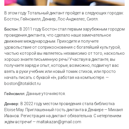
В этом году Тотальный диктант пройдет в следующих городах:
Бостон, Гейнсвилл, Денвер, Лос-Анджелес, Сиэтл.
Бостон:
В 2011 году Бостон стал первым зарубежным городом
проведения диктанта, что сделало наше замечательное
движение международным. Приходите и получите
удовольствие от соприкосновения с богатейшей культурой,
частью которой вы являетесь независимо от того, насколько
хорошо знаете письменную речь! Участвуя в диктанте, вы
получаете заряд и опыт, которые, возможно, подвигнут вас
взять в руки учебник или новый томик стихов, или просто
начать писать с буквой «ё», работая на компьютере. —
boston@totaldict.ru
Гейнсвилл:
Данные уточняются.
Денвер:
В 2022 году местом проведения стала библиотка
Eloise May. Приглашенный гость диктанта в Денвере — Михаил
Иванов. Регистрация на диктант обязательна. C нетерпением
ждём встречи! — maltakazan@gmail.com