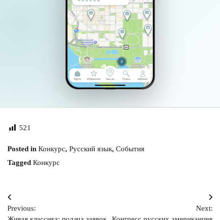
521
Posted in
Конкурс
,
Русский язык
,
События
Tagged
Конкурс
Навигация
Previous:
Next:
по
Живая классика: подача заявок
Конгресс русских американцев