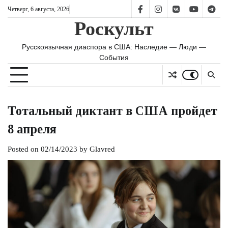
Skip
Четверг, 6 августа, 2026
FB
IS
vk
YT
TG
to
Роскульт
content
Русскоязычная диаспора в США: Наследие — Люди —
События
Тотальный диктант в США пройдет
8 апреля
Posted on
02/14/2023
by
Glavred