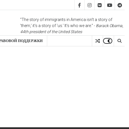
FB
IS
vk
YT
TG
"The story of immigrants in America isn't a story of
'them,' it's a story of 'us.' It's who we are." -
Barack Obama
,
44th president of the United States
РАВОВОЙ ПОДДЕРЖКИ