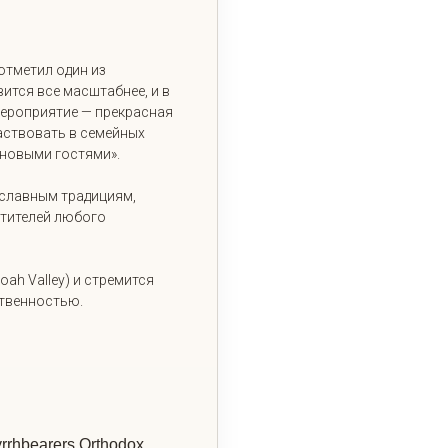
отметил один из
вится все масштабнее, и в
мероприятие — прекрасная
аствовать в семейных
с новыми гостями»
.
ославным традициям,
етителей любого
h Valley) и стремится
ственностью
.
rhbearers Orthodox