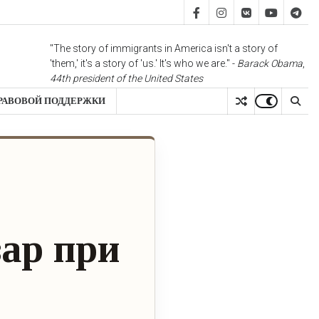
FB
IS
vk
YT
TG
"The story of immigrants in America isn't a story of
'them,' it's a story of 'us.' It's who we are." -
Barack Obama
,
44th president of the United States
РАВОВОЙ ПОДДЕРЖКИ
зар при