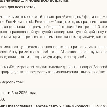
азвлечения для людей всех возрастов.
вка для всех гостей.
игласить местных жителей на наш третий ежегодный фестиваль, — 
ия Люк Фриман (Luke Freeman)
. — С каждым годом праздник стано
о-танцевальная программа обещает быть самой интересной. Это 
ся с православной культурой, насладиться вкусной едой и поуч
рпением ждем встречи как с нашими постоянными друзьями, так и 
озможность увлекательно и познавательно прикоснуться к прав
 связей внутри местного сообщества
. Мы тепло приветствуем пос
оведания на этом празднике культуры, веры и дружбы
.
ятых Жен-Мироносиц служит жителям долины Шенандоа (Shenandoa
 традиции, выстраивая мосты взаимопонимания с широкой обще
 мероприятии:
 сентября 2026 года.
00.
ия:
Православная церковь святых Жен-Мироносиц (Holy Myr