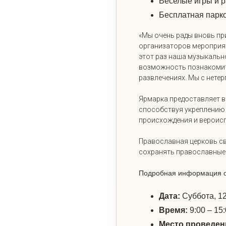
Веселые игры и р
Бесплатная парко
«Мы очень рады вновь пр
организаторов мероприят
этот раз наша музыкальн
возможность познакомить
развлечениях. Мы с нете
Ярмарка предоставляет в
способствуя укреплению
происхождения и вероисп
Православная церковь св
сохранять православные
Подробная информация о
Дата:
Суббота, 12
Время:
9:00 – 15:
Место проведен