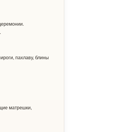
церемонии.
.
ироги, пахлаву, блины
щие матрешки,